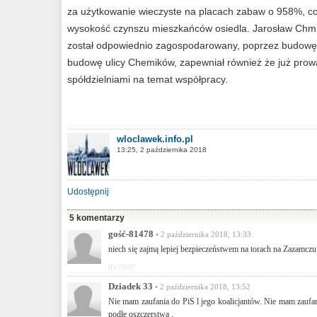
za użytkowanie wieczyste na placach zabaw o 958%, co
wysokość czynszu mieszkańców osiedla. Jarosław Chmi
został odpowiednio zagospodarowany, poprzez budowę
budowę ulicy Chemików, zapewniał również że już prow
spółdzielniami na temat współpracy.
wloclawek.info.pl
13:25, 2 października 2018
Udostępnij
5 komentarzy
gość-81478
• 2 października 2018, 13:33
niech się zajmą lepiej bezpieczeństwem na torach na Zazamczu
ID:79107
Dziadek 33
• 2 października 2018, 13:52
Nie mam zaufania do PiS l jego koalicjantów. Nie mam zaufan
podłe oszczerstwa .