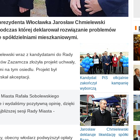
 prezydenta Włocławka Jarosław Chmielewski
podczas której deklarował rozwiązanie problemów
e spółdzielniami mieszkaniowymi.
ielewski wraz z kandydatami do Rady
ów Zazamcza złożyła projekt uchwały,
 na tym osiedlu. Projekt był
kał akceptacji.
Kandydat PiS oficjalnie
zakończył kampanię
wyborczą
y Miasta Rafała Sobolewskiego
 i wydaliśmy pozytywną opinię, dzięki
liższej sesji Rady Miasta -
Jarosław Chmielewski
deklaruje likwidację spółki
y, obecny włodarz podwyższył opłaty