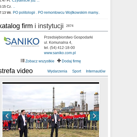
Czytaliście już :..
2:47 Pt.
..
5:15 Cz.
PO politologii . PO remontowcu Wojtkowskim mamy..
7:13 Wt.
katalog firm
i instytucji
2874
Przedsiębiorstwo Gospodarki
ul. Komunalna 4,
tel. (54) 412-18-00
www.saniko.com.pl
Zobacz wszystkie
Dodaj firmę
strefa video
Wydarzenia
Sport
Internautów
sixf33t .Last Year DRONE FOOTAGE
XXIII Sesja Rady Miasta Włocławek VIII
Ni To Ponk - W oczach mamy strach
Włocławek
kadencji w dniu 09.06.2020 r.