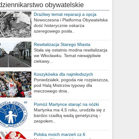
dziennikarstwo obywatelskie
Drażliwy temat reparacji a opcja
berlińska
Nowoczesna i Platforma Obywatelska
dość histerycznie oskarża
szeregowego posła..
Rewitalizacja Starego Miasta
Stała się ostatnio modna rewitalizacja
we Włocławku. Temat niewątpliwie
ciekawy...
Koszykówka dla najmłodszych
Poniedziałek, pogoda nie rozpieszcza,
pod Halą Mistrzów typowy dla
meczowego dnia..
Pomóż Martynce stanąć na nóżki
Martynka ma 4,5 roku, urodziła się z
bardzo rzadką wadą genetyczną -
zespołem..
Polska moich marzeń cz.6