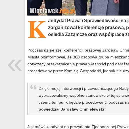
K
andydat Prawa i Sprawiedliwości na
zorganizował konferencję prasową, 
osiedla Zazamcze oraz współpracę z
«
Podczas dzisiejszej konferencji prasowej Jarosław Chm
Miasta poinformował, że 300 osobowa grupa mieszkańc
dotyczący przekształcenia prawa własności pod garażami
procedowany przez Komisję Gospodarki, jednak nie uzys
Dzięki mojej interwencji i przewodniczącego Rad
wypracowaliśmy wspólne stanowisko w tej sprawie
czemu ten punk będzie procedowany, podczas najb
powiedział Jarosław Chmielewski
Jak mówił kandydat na prezydenta Zjednoczonej Prawic