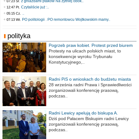
z gniazdami ptaków Na żytniej obok..
07:23 Śr.
Czytaliście już :..
12:47 Pt.
..
05:15 Cz.
PO politologii . PO remontowcu Wojtkowskim mamy..
07:13 Wt.
polityka
Pogrzeb praw kobiet. Protest przed biurem
poselskim PiS
Protesty na ulicach polskich miast, to
konsekwencje wyroku Trybunału
Konstytucyjnego,..
Radni PiS o wnioskach do budżetu miasta
na 2021 rok
28 września radni Prawa i Sprawiedliwości
zorganizowali konferencję prasową,
podczas..
Radni Lewicy apelują do biskupa A.
Wiesława Meringa
Dziś pod Pałacem Biskupim radni Lewicy
zorganizowali konferencję prasową,
podczas..