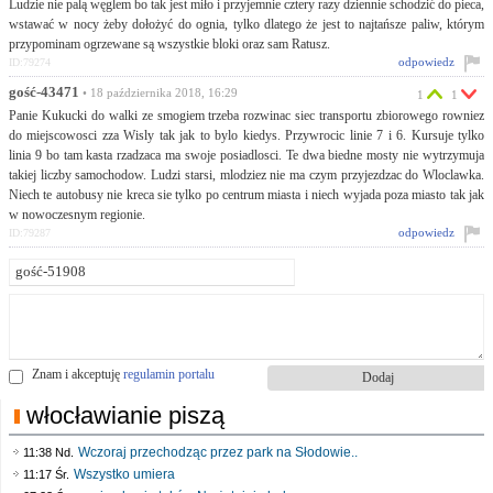
Ludzie nie palą węglem bo tak jest miło i przyjemnie cztery razy dziennie schodzić do pieca,
wstawać w nocy żeby dołożyć do ognia, tylko dlatego że jest to najtańsze paliw, którym
przypominam ogrzewane są wszystkie bloki oraz sam Ratusz.
odpowiedz
ID:79274
gość-43471
• 18 października 2018, 16:29
1
1
Panie Kukucki do walki ze smogiem trzeba rozwinac siec transportu zbiorowego rowniez
do miejscowosci zza Wisly tak jak to bylo kiedys. Przywrocic linie 7 i 6. Kursuje tylko
linia 9 bo tam kasta rzadzaca ma swoje posiadlosci. Te dwa biedne mosty nie wytrzymuja
takiej liczby samochodow. Ludzi starsi, mlodziez nie ma czym przyjezdzac do Wloclawka.
Niech te autobusy nie kreca sie tylko po centrum miasta i niech wyjada poza miasto tak jak
w nowoczesnym regionie.
odpowiedz
ID:79287
Znam i akceptuję
regulamin portalu
włocławianie piszą
Wczoraj przechodząc przez park na Słodowie..
11:38 Nd.
Wszystko umiera
11:17 Śr.