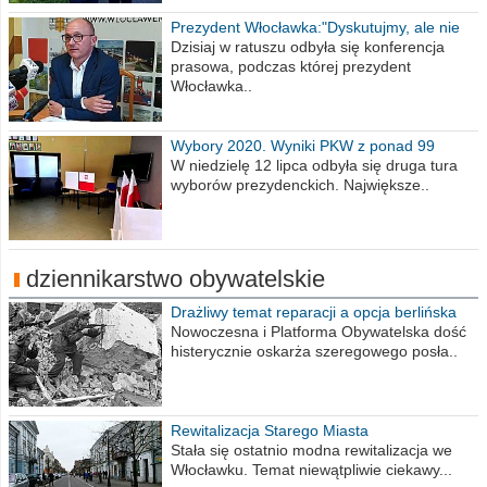
Prezydent Włocławka:"Dyskutujmy, ale nie
obrażajmy się”
Dzisiaj w ratuszu odbyła się konferencja
prasowa, podczas której prezydent
Włocławka..
Wybory 2020. Wyniki PKW z ponad 99
procent obwodów
W niedzielę 12 lipca odbyła się druga tura
wyborów prezydenckich. Największe..
dziennikarstwo obywatelskie
Drażliwy temat reparacji a opcja berlińska
Nowoczesna i Platforma Obywatelska dość
histerycznie oskarża szeregowego posła..
Rewitalizacja Starego Miasta
Stała się ostatnio modna rewitalizacja we
Włocławku. Temat niewątpliwie ciekawy...