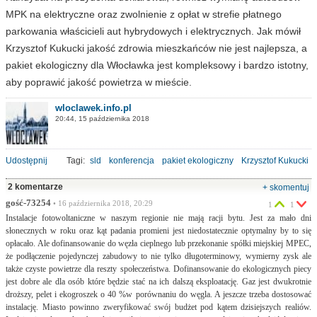
MPK na elektryczne oraz zwolnienie z opłat w strefie płatnego
parkowania właścicieli aut hybrydowych i elektrycznych. Jak mówił
Krzysztof Kukucki jakość zdrowia mieszkańców nie jest najlepsza, a
pakiet ekologiczny dla Włocławka jest kompleksowy i bardzo istotny,
aby poprawić jakość powietrza w mieście.
wloclawek.info.pl
20:44, 15 października 2018
Udostępnij
Tagi:
sld
konferencja
pakiet ekologiczny
Krzysztof Kukucki
2 komentarze
+ skomentuj
gość-73254
• 16 października 2018, 20:29
1
1
Instalacje fotowoltaniczne w naszym regionie nie mają racji bytu. Jest za mało dni
słonecznych w roku oraz kąt padania promieni jest niedostatecznie optymalny by to się
opłacało. Ale dofinansowanie do węzła cieplnego lub przekonanie spółki miejskiej MPEC,
że podłączenie pojedynczej zabudowy to nie tylko długoterminowy, wymierny zysk ale
także czyste powietrze dla reszty społeczeństwa. Dofinansowanie do ekologicznych piecy
jest dobre ale dla osób które będzie stać na ich dalszą eksploatację. Gaz jest dwukrotnie
droższy, pelet i ekogroszek o 40 %w porównaniu do węgla. A jeszcze trzeba dostosować
instalację. Miasto powinno zweryfikować swój budżet pod kątem dzisiejszych realiów.