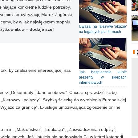
ełniające konkretne ludzkie potrzeby.
wi minister cyfryzacji, Marek Zagórski.
hcemy, by w jak największym stopniu
Uważaj na fałszywe 'okazje'
 użytkowników –
dodaje szef
na legalnych platformach
ak, by znalezienie interesującej nas
Jak bezpiecznie kupić
prezenty w sklepach
internetowych
bierz „Dokumenty i dane osobowe”. Chcesz sprawdzić liczbę
„Kierowcy i pojazdy”. Szybką ścieżkę do wyrobienia Europejskiej
Wyjazd za granicę”. E-usługę umożliwiającą zgłoszenie online
o m.in. „Małżeństwo”, „Edukacja”, „Zaświadczenia i odpisy”,
 wiele innych. Jeśli intuicja nie podpowiada Ci, w której kategorii