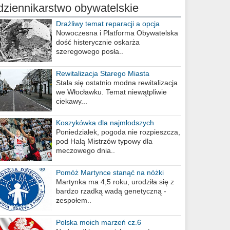
dziennikarstwo obywatelskie
Drażliwy temat reparacji a opcja
berlińska
Nowoczesna i Platforma Obywatelska
dość histerycznie oskarża
szeregowego posła..
Rewitalizacja Starego Miasta
Stała się ostatnio modna rewitalizacja
we Włocławku. Temat niewątpliwie
ciekawy...
Koszykówka dla najmłodszych
Poniedziałek, pogoda nie rozpieszcza,
pod Halą Mistrzów typowy dla
meczowego dnia..
Pomóż Martynce stanąć na nóżki
Martynka ma 4,5 roku, urodziła się z
bardzo rzadką wadą genetyczną -
zespołem..
Polska moich marzeń cz.6