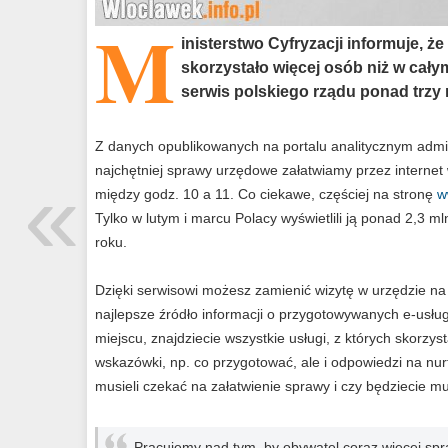
M
inisterstwo Cyfryzacji informuje, że
skorzystało więcej osób niż w cały
serwis polskiego rządu ponad trzy m
Z danych opublikowanych na portalu analitycznym admini
«
najchętniej sprawy urzędowe załatwiamy przez internet 
między godz. 10 a 11. Co ciekawe, częściej na stronę
w
Tylko w lutym i marcu Polacy wyświetlili ją ponad 2,3 ml
roku.
Dzięki serwisowi możesz zamienić wizytę w urzędzie na
najlepsze źródło informacji o przygotowywanych e-usłu
miejscu, znajdziecie wszystkie usługi, z których skorzys
wskazówki, np. co przygotować, ale i odpowiedzi na nur
musieli czekać na załatwienie sprawy i czy będziecie mus
Pracujemy nad tym, by obywatel coraz więcej spra