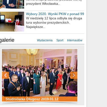
prezydent Włocławka..
Wybory 2020. Wyniki PKW z ponad 99
procent obwodów
W niedzielę 12 lipca odbyła się druga
tura wyborów prezydenckich.
Największe..
galerie
Wydarzenia
Sport
Internautów
Studniówka ZS Ekonomicznych
Studniówka Kopernik 2019.01.11
Studniówka LMK 2019.01.05
2019.01.05
Studniówka Długosz 2019.01.12
ZS Budowlanych 2019.01.12
Studniówka LZK 2019.01.11