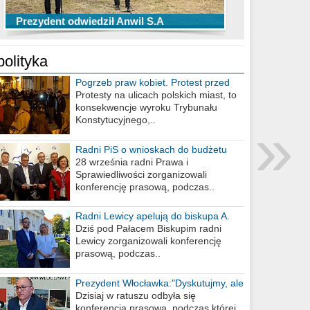
TOP 10 przechwytów Anwilu Włocławek
TOP 5 rzutów Anwilu Włocławek w BCL
Prezydent odwiedził Anwil S.A
w EBL w sezonie 2019/2020
w sezonie 2019/2020
polityka
Pogrzeb praw kobiet. Protest przed
biurem poselskim PiS
Protesty na ulicach polskich miast, to
konsekwencje wyroku Trybunału
»
Konstytucyjnego,..
Radni PiS o wnioskach do budżetu
miasta na 2021 rok
28 września radni Prawa i
Sprawiedliwości zorganizowali
konferencję prasową, podczas..
Radni Lewicy apelują do biskupa A.
Wiesława Meringa
Dziś pod Pałacem Biskupim radni
Lewicy zorganizowali konferencję
prasową, podczas..
Prezydent Włocławka:"Dyskutujmy, ale
nie obrażajmy się”
Dzisiaj w ratuszu odbyła się
konferencja prasowa, podczas której