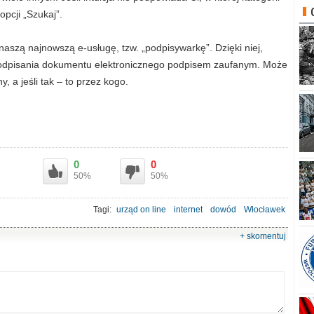
opcji „Szukaj”.
naszą najnowszą e-usługę, tzw. „podpisywarkę”. Dzięki niej,
podpisania dokumentu elektronicznego podpisem zaufanym. Może
, a jeśli tak – to przez kogo.
0
0
50%
50%
Tagi:
urząd on line
internet
dowód
Włocławek
+ skomentuj