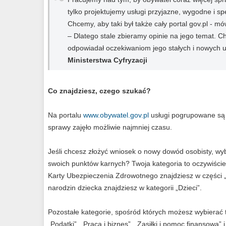
tylko projektujemy usługi przyjazne, wygodne i sp
Chcemy, aby taki był także cały portal gov.pl - mó
– Dlatego stale zbieramy opinie na jego temat. C
odpowiadał oczekiwaniom jego stałych i nowych
Ministerstwa Cyfryzacji
Co znajdziesz, czego szukać?
Na portalu
www.obywatel.gov.pl
usługi pogrupowane są t
sprawy zajęło możliwie najmniej czasu.
Jeśli chcesz złożyć wniosek o nowy dowód osobisty, wy
swoich punktów karnych? Twoja kategoria to oczywiście 
Karty Ubezpieczenia Zdrowotnego znajdziesz w części „
narodzin dziecka znajdziesz w kategorii „Dzieci”.
Pozostałe kategorie, spośród których możesz wybierać t
„Podatki”, „Praca i biznes”, „Zasiłki i pomoc finansowa” i