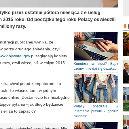
 tylko przez ostatnie półtora miesiąca z e-usług
m 2015 roku. Od początku tego roku Polacy odwiedzili
iliony razy.
stracji publicznej wynika, że
w porze drugiego śniadania, czyli
ww.obywatel.gov.pl
zaglądają kobiety.
n razy, czyli więcej niż w całym 2015
Kupujesz w sieci? Bądź
czujny i nie daj się oszukać!
 kilka chwil przed komputerem. To
gach. To właśnie tam, w jednym
tacie online. Dostaniecie też niezbędne
tujące pytania –jak długo będziecie
Polacy spędzają w
ieli za to zapłacić?
internecie prawie 7 godzin
dziennie
w mógł załatwiać przez Internet. Nie