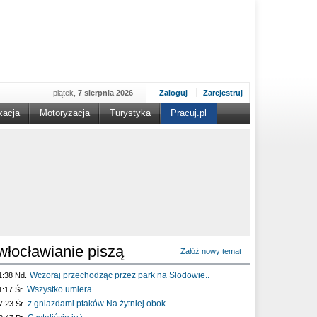
piątek,
7 sierpnia 2026
Zaloguj
Zarejestruj
kacja
Motoryzacja
Turystyka
Pracuj.pl
włocławianie piszą
Załóż nowy temat
Wczoraj przechodząc przez park na Słodowie..
1:38 Nd.
Wszystko umiera
1:17 Śr.
z gniazdami ptaków Na żytniej obok..
7:23 Śr.