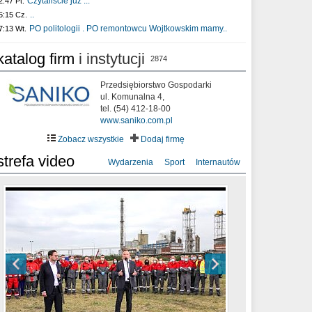
Czytaliście już :..
2:47 Pt.
..
5:15 Cz.
PO politologii . PO remontowcu Wojtkowskim mamy..
7:13 Wt.
katalog firm
i instytucji
2874
Przedsiębiorstwo Gospodarki
ul. Komunalna 4,
tel. (54) 412-18-00
www.saniko.com.pl
Zobacz wszystkie
Dodaj firmę
strefa video
Wydarzenia
Sport
Internautów
sixf33t .Last Year DRONE FOOTAGE
XXIII Sesja Rady Miasta Włocławek VIII
Ni To Ponk - W oczach mamy strach
Włocławek
kadencji w dniu 09.06.2020 r.