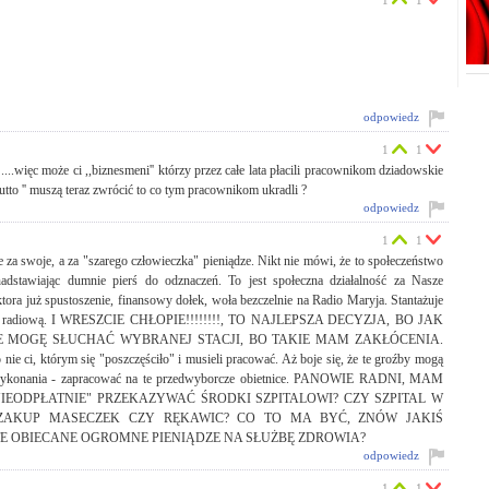
1
1
odpowiedz
1
1
.więc może ci ,,biznesmeni'' którzy przez całe lata płacili pracownikom dziadowskie
tto '' muszą teraz zwrócić to co tym pracownikom ukradli ?
odpowiedz
1
1
 za swoje, a za "szarego człowieczka" pieniądze. Nikt nie mówi, że to społeczeństwo
 nadstawiając dumnie pierś do odznaczeń. To jest społeczna działalność za Nasze
tora już spustoszenie, finansowy dołek, woła bezczelnie na Radio Maryja. Stantażuje
stację radiową. I WRESZCIE CHŁOPIE!!!!!!!!, TO NAJLEPSZA DECYZJA, BO JAK
IE MOGĘ SŁUCHAĆ WYBRANEJ STACJI, BO TAKIE MAM ZAKŁÓCENIA.
 nie ci, którym się "poszczęściło" i musieli pracować. Aż boje się, że te groźby mogą
do wykonania - zapracować na te przedwyborcze obietnice. PANOWIE RADNI, MAM
IEODPŁATNIE" PRZEKAZYWAĆ ŚRODKI SZPITALOWI? CZY SZPITAL W
ZAKUP MASECZEK CZY RĘKAWIC? CO TO MA BYĆ, ZNÓW JAKIŚ
 TE OBIECANE OGROMNE PIENIĄDZE NA SŁUŻBĘ ZDROWIA?
odpowiedz
1
1