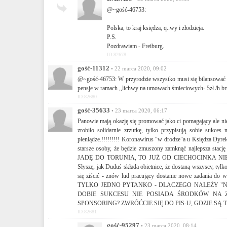
@~gość-46753:
Polska, to kraj księdza, q..wy i złodzieja.
P.S.
Pozdrawiam - Freiburg.
ID:82678
gość-11312
• 22 marca 2020, 09:02
@~gość-46753: W przyrodzie wszystko musi się bilansować ...
pensje w ramach ,,lichwy na umowach śmieciowych- 5zł /h bru
ID:82680
gość-35633
• 23 marca 2020, 06:17
Panowie mają okazję się promować jako ci pomagający ale nie
zrobiło solidarnie zrzutkę, tylko przypisują sobie sukces
pieniądze.!!!!!!!!! Koronawirus "w drodze"a u Księdza Dyrek
starsze osoby, że będzie zmuszony zamknąć najlepsza 
JADĘ DO TORUNIA, TO JUŻ OD CIECHOCINKA N
Słyszę, jak Duduś składa obietnice, że dostaną wszyscy, tylko
się ziścić - znów lud pracujący dostanie nowe zadania 
TYLKO JEDNO PYTANKO - DLACZEGO NALEŻY "N
DOBIE SUKCESU NIE POSIADA ŚRODKÓW NA 
SPONSORING? ZWRÓĆCIE SIĘ DO PIS-U, GDZIE SĄ
ID:82681
gość-95297
• 23 marca 2020, 08:14