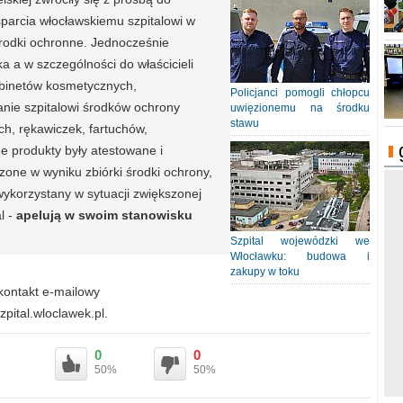
parcia włocławskiemu szpitalowi w
rodki ochronne. Jednocześnie
 a w szczególności do właścicieli
abinetów kosmetycznych,
Policjanci pomogli chłopcu
anie szpitalowi środków ochrony
uwięzionemu na środku
stawu
ch, rękawiczek, fartuchów,
e produkty były atestowane i
ne w wyniku zbiórki środki ochrony,
wykorzystany w sytuacji zwiększonej
l -
apelują w swoim stanowisku
Szpital wojewódzki we
Włocławku: budowa i
zakupy w toku
kontakt e-mailowy
ital.wloclawek.pl
.
0
0
50%
50%