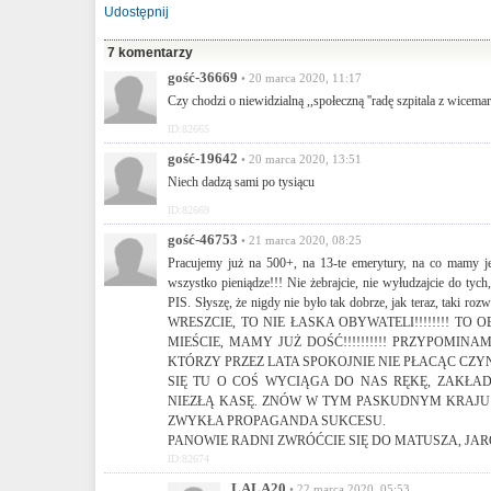
Udostępnij
7 komentarzy
gość-36669
• 20 marca 2020, 11:17
Czy chodzi o niewidzialną ,,społeczną ''radę szpitala z wicema
ID:82665
gość-19642
• 20 marca 2020, 13:51
Niech dadzą sami po tysiącu
ID:82669
gość-46753
• 21 marca 2020, 08:25
Pracujemy już na 500+, na 13-te emerytury, na co mamy je
wszystko pieniądze!!! Nie żebrajcie, nie wyłudzajcie do tyc
PIS. Słyszę, że nigdy nie było tak dobrze, jak teraz, t
WRESZCIE, TO NIE ŁASKA OBYWATELI!!!!!!!! TO
MIEŚCIE, MAMY JUŻ DOŚĆ!!!!!!!!!! PRZYPOM
KTÓRZY PRZEZ LATA SPOKOJNIE NIE PŁACĄC CZ
SIĘ TU O COŚ WYCIĄGA DO NAS RĘKĘ, ZAKŁA
NIEZŁĄ KASĘ. ZNÓW W TYM PASKUDNYM KRAJU B
ZWYKŁA PROPAGANDA SUKCESU.
PANOWIE RADNI ZWRÓĆCIE SIĘ DO MATUSZA, JAR
ID:82674
LALA20
• 22 marca 2020, 05:53