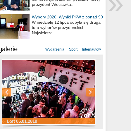
»
prezydent Włocławka..
Wybory 2020. Wyniki PKW z ponad 99
procent obwodów
W niedzielę 12 lipca odbyła się druga
tura wyborów prezydenckich.
Największe..
galerie
Wydarzenia
Sport
Internautów
Sylwester Hotel Młyn 31.12.2018
Sylwester Miejski 31.12.2018
Sylwester Loft 31.12.2018
Loft 05.01.2019
Sylwester Podgrodzie 31.12.2018
Sylwester Pensjonat Michelin 31.12.2018