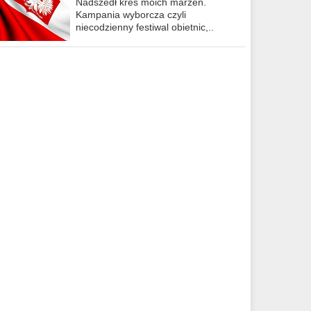
Nadszedł kres moich marzeń.
Kampania wyborcza czyli
niecodzienny festiwal obietnic,..