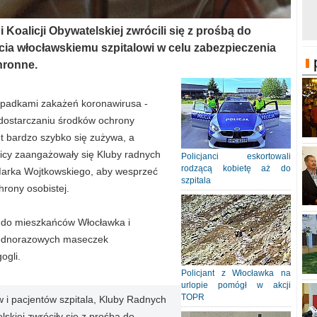
Koalicji Obywatelskiej zwrócili się z prośbą do
cia włocławskiemu szpitalowi w celu zabezpieczenia
hronne.
ypadkami zakażeń koronawirusa -
dostarczaniu środków ochrony
t bardzo szybko się zużywa, a
nicy zaangażowały się Kluby radnych
Policjanci eskortowali
rodzącą kobietę aż do
Marka Wojtkowskiego, aby wesprzeć
szpitala
hrony osobistej.
ą do mieszkańców Włocławka i
 jednorazowych maseczek
ogli.
Policjant z Włocławka na
urlopie pomógł w akcji
TOPR
 i pacjentów szpitala, Kluby Radnych
skiej zwróciły się z prośbą do