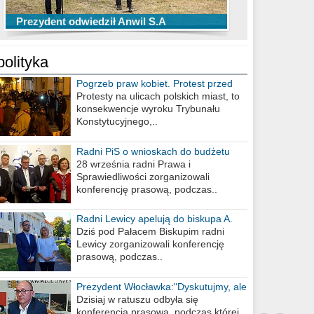
TOP 10 przechwytów Anwilu Włocławek
TOP 5 rzutów Anwilu Włocławek w BCL
Prezydent odwiedził Anwil S.A
w EBL w sezonie 2019/2020
w sezonie 2019/2020
polityka
Pogrzeb praw kobiet. Protest przed
biurem poselskim PiS
Protesty na ulicach polskich miast, to
konsekwencje wyroku Trybunału
Konstytucyjnego,..
Radni PiS o wnioskach do budżetu
miasta na 2021 rok
28 września radni Prawa i
Sprawiedliwości zorganizowali
konferencję prasową, podczas..
Radni Lewicy apelują do biskupa A.
Wiesława Meringa
Dziś pod Pałacem Biskupim radni
Lewicy zorganizowali konferencję
prasową, podczas..
Prezydent Włocławka:"Dyskutujmy, ale
nie obrażajmy się”
Dzisiaj w ratuszu odbyła się
konferencja prasowa, podczas której