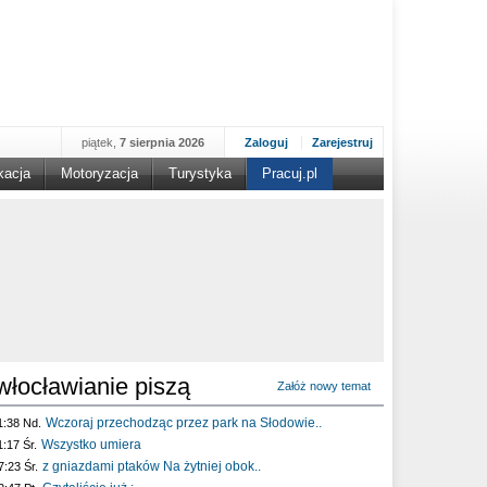
piątek,
7 sierpnia 2026
Zaloguj
Zarejestruj
kacja
Motoryzacja
Turystyka
Pracuj.pl
włocławianie piszą
Załóż nowy temat
Wczoraj przechodząc przez park na Słodowie..
1:38 Nd.
Wszystko umiera
1:17 Śr.
z gniazdami ptaków Na żytniej obok..
7:23 Śr.