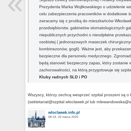
«
Prezydenta Marka Wojtkowskiego o udzielenie ws
celu zabezpieczenia pracowników w dodatkowe ś
zwracamy się z prośbą do mieszkańców Włocławka
przedsiębiorstw, gabinetów stomatologicznych g
niepublicznych przychodni o nieodpłatne przekaz
osobistej ( jednorazowych maseczek chirurgiczny
kombinezonów, gogli). Ważne jest, aby przekazan
bezpieczne dla personelu medycznego. Zgromadzo
będą stanowić bezpieczny zapas, który zostanie 
zachorowalności, na którą przygotowuje się szpita
Kluby radnych SLD i PO
Wszyscy, którzy zechcą wesprzeć szpital proszeni są o 
(
sektetariat@szpital.wloclawek.pl
lub
mlewandowska@szp
wloclawek.info.pl
08:16, 20 marca 2020