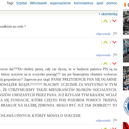
Tagi:
Szpital
Włocławek
wyposażenie
koronawirus
apel
pomoc
SLD
PO
+ skomentuj
1
1
rszałkiem na czele ?
odpowiedz
1
1
odpowiedz
1
1
szcze dać???Do cholery jasnej, cały cas słyszę, że w budżecie państwa PIS śą na
h, którzy uczciwie na to wszystko pracują!!!! my już finansujemy obietnice wyborcze
aki rozwój gospodarczy!! Zapewne jest skąd. PANIE PREZYDENCIE PAN SIĘ OGARNIE
 OBOWIĄZEK RZĄDU!!!!!!!!!! PŁACIMY UCZCIWIE ZA WSZYSTKO W TYM
INAM, ŻE UTRZYMUJEMY TAKŻE MIESZKAŃCÓW BLOKÓW SOCJALNYCH,
YNSZÓW UMOŻANYCH PRZEZ PANA. JUŻ RZYGAM TYM KRAJEM, WCIAŻ
DA SIĘ FUNDACJE, KTÓRE CZĘSTO POD POZOREM POMOCY TRZEPIĄ
RAKUJE NA SŁUŻBĘ ZDROWIA. MIAŁO BYĆ JUŻ TAK DOBRZE!!!! TO
OSŁAWA I INNYCH, KTÓRZY MÓWIĄ O SUKCESIE.
odpowiedz