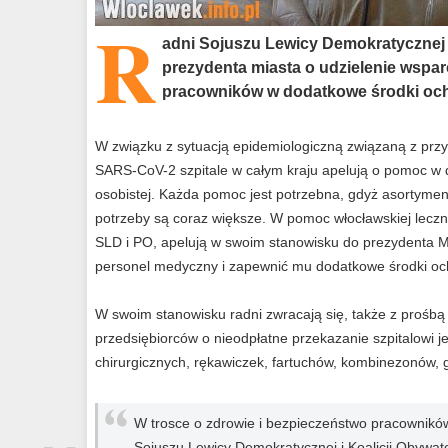
R
adni Sojuszu Lewicy Demokratycznej i 
prezydenta miasta o udzielenie wspar
pracowników w dodatkowe środki oc
W związku z sytuacją epidemiologiczną związaną z prz
SARS-CoV-2 szpitale w całym kraju apelują o pomoc w 
osobistej. Każda pomoc jest potrzebna, gdyż asortymen
potrzeby są coraz większe. W pomoc włocławskiej lecz
SLD i PO, apelują w swoim stanowisku do prezydenta 
personel medyczny i zapewnić mu dodatkowe środki oc
W swoim stanowisku radni zwracają się, także z prośb
przedsiębiorców o nieodpłatne przekazanie szpitalowi
chirurgicznych, rękawiczek, fartuchów, kombinezonów, g
W trosce o zdrowie i bezpieczeństwo pracowników
Sojuszu Lewicy Demokratycznej i Koalicji Obywatel