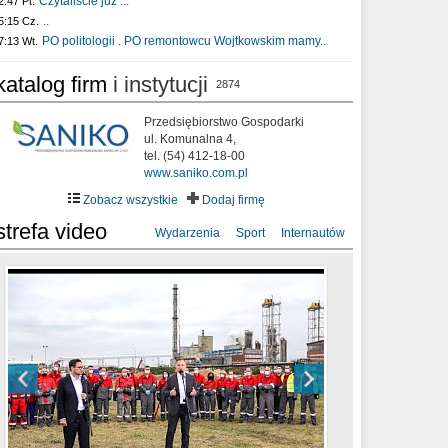
Czytaliście już :..
2:47 Pt.
..
5:15 Cz.
PO politologii . PO remontowcu Wojtkowskim mamy..
7:13 Wt.
katalog firm
i instytucji
2874
Przedsiębiorstwo Gospodarki
ul. Komunalna 4,
tel. (54) 412-18-00
www.saniko.com.pl
Zobacz wszystkie
Dodaj firmę
strefa video
Wydarzenia
Sport
Internautów
sixf33t .Last Year DRONE FOOTAGE
XXIII Sesja Rady Miasta Włocławek VIII
Ni To Ponk - W oczach mamy strach
Włocławek
kadencji w dniu 09.06.2020 r.