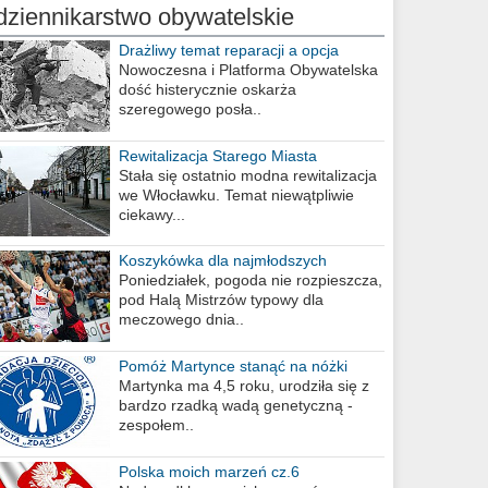
dziennikarstwo obywatelskie
Drażliwy temat reparacji a opcja
berlińska
Nowoczesna i Platforma Obywatelska
dość histerycznie oskarża
szeregowego posła..
Rewitalizacja Starego Miasta
Stała się ostatnio modna rewitalizacja
we Włocławku. Temat niewątpliwie
ciekawy...
Koszykówka dla najmłodszych
Poniedziałek, pogoda nie rozpieszcza,
pod Halą Mistrzów typowy dla
meczowego dnia..
Pomóż Martynce stanąć na nóżki
Martynka ma 4,5 roku, urodziła się z
bardzo rzadką wadą genetyczną -
zespołem..
Polska moich marzeń cz.6