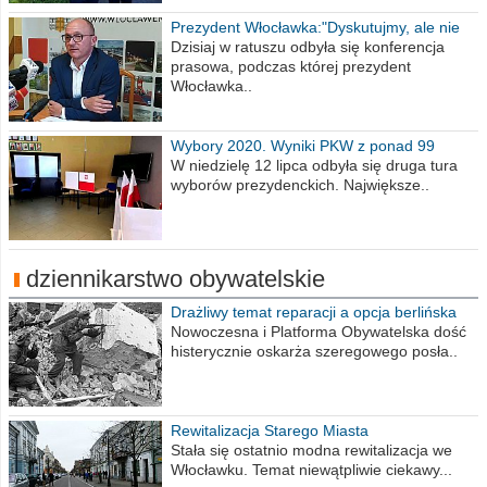
Prezydent Włocławka:"Dyskutujmy, ale nie
obrażajmy się”
Dzisiaj w ratuszu odbyła się konferencja
prasowa, podczas której prezydent
Włocławka..
Wybory 2020. Wyniki PKW z ponad 99
procent obwodów
W niedzielę 12 lipca odbyła się druga tura
wyborów prezydenckich. Największe..
dziennikarstwo obywatelskie
Drażliwy temat reparacji a opcja berlińska
Nowoczesna i Platforma Obywatelska dość
histerycznie oskarża szeregowego posła..
Rewitalizacja Starego Miasta
Stała się ostatnio modna rewitalizacja we
Włocławku. Temat niewątpliwie ciekawy...