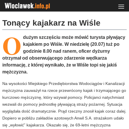
Tonący kajakarz na Wiśle
O
dużym szczęściu może mówić turysta pływjący
kajakiem po Wiśle. W niedzielę (20.07) tuż po
godzinie 8.00 nad ranem, oficer dyżurny
otrzymał od obserwującego zdarzenie wędkarza
informację, z której wynikało, że w Wiśle topi się jakiś
mężczyzna.
Na wysokości Miejskiego Przediębiorstwa Wodociągów i Kanalizacji
mężczyzna zauważył na rzece przewrócony kajak i trzymającego go
kurczowo mężczyznę, który wzywał pomocy. Policjanci natychmiast
wezwali do pomocy jednostkę pływającą straży pożarnej. Sytuacja
wyglądała dość dramatycznie. Prąd rzeczny znosił kajak coraz dalej.
Dopiero w pobliżu zakładów azotowych Anwil S.A. strażakom udało
się „wyłowić” kajakarza. Okazało się, że 69-letni mężczyzna