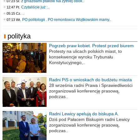
z gniazdami ptaków Na żytniej obok..
07:23 Śr.
Czytaliście już :..
12:47 Pt.
..
05:15 Cz.
PO politologii . PO remontowcu Wojtkowskim mamy..
07:13 Wt.
polityka
Pogrzeb praw kobiet. Protest przed biurem
poselskim PiS
Protesty na ulicach polskich miast, to
konsekwencje wyroku Trybunału
Konstytucyjnego,..
Radni PiS o wnioskach do budżetu miasta
na 2021 rok
28 września radni Prawa i Sprawiedliwości
zorganizowali konferencję prasową,
podczas..
Radni Lewicy apelują do biskupa A.
Wiesława Meringa
Dziś pod Pałacem Biskupim radni Lewicy
zorganizowali konferencję prasową,
podczas..