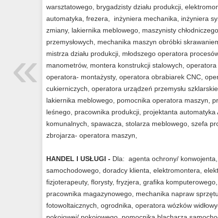
warsztatowego, brygadzisty działu produkcji, elektromo
automatyka, frezera, inżyniera mechanika, inżyniera 
zmiany, lakiernika meblowego, maszynisty chłodniczeg
przemysłowych, mechanika maszyn obróbki skrawaniem
«
mistrza działu produkcji, młodszego operatora procesó
manometrów, montera konstrukcji stalowych, operatora
operatora- montażysty, operatora obrabiarek CNC, ope
cukierniczych, operatora urządzeń przemysłu szklarsk
lakiernika meblowego, pomocnika operatora maszyn, p
leśnego, pracownika produkcji, projektanta automatyk
komunalnych, spawacza, stolarza meblowego, szefa produk
zbrojarza- operatora maszyn,
HANDEL I USŁUGI -
Dla: agenta ochrony/ konwojenta
samochodowego, doradcy klienta, elektromontera, elekt
fizjoterapeuty, florysty, fryzjera, grafika komputeroweg
pracownika magazynowego, mechanika napraw sprzętu
fotowoltaicznych, ogrodnika, operatora wózków widłowy
pokojowej/ pokojowego, pomocnika blacharza samochod