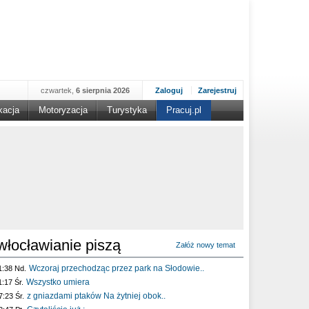
czwartek,
6 sierpnia 2026
Zaloguj
Zarejestruj
kacja
Motoryzacja
Turystyka
Pracuj.pl
włocławianie piszą
Załóż nowy temat
Wczoraj przechodząc przez park na Słodowie..
1:38 Nd.
Wszystko umiera
1:17 Śr.
z gniazdami ptaków Na żytniej obok..
7:23 Śr.