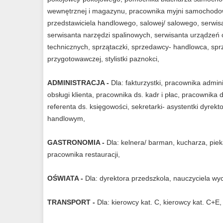
wewnętrznej i magazynu, pracownika myjni samochodowe
przedstawiciela handlowego, salowej/ salowego, serwisan
serwisanta narzędzi spalinowych, serwisanta urządzeń ci
technicznych, sprzątaczki, sprzedawcy- handlowca, sprze
przygotowawczej, stylistki paznokci,
ADMINISTRACJA -
Dla: fakturzystki, pracownika admi
obsługi klienta, pracownika ds. kadr i płac, pracownika
referenta ds. księgowości, sekretarki- asystentki dyrektor
handlowym,
GASTRONOMIA -
Dla: kelnera/ barman, kucharza, pi
pracownika restauracji,
OŚWIATA -
Dla: dyrektora przedszkola, nauczyciela 
TRANSPORT -
Dla: kierowcy kat. C, kierowcy kat. C+E, 