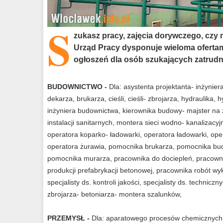
S
zukasz pracy, zajęcia dorywczego, czy
Urząd Pracy dysponuje wieloma ofertam
ogłoszeń dla osób szukających zatrudn
BUDOWNICTWO -
Dla: asystenta projektanta- inżynier
dekarza, brukarza, cieśli, cieśli- zbrojarza, hydraulika, h
inżyniera budownictwa, kierownika budowy- majster na za
instalacji sanitarnych, montera sieci wodno- kanalizacy
operatora koparko- ładowarki, operatora ładowarki, o
operatora żurawia, pomocnika brukarza, pomocnika bu
pomocnika murarza, pracownika do dociepleń, pracow
produkcji prefabrykacji betonowej, pracownika robót w
specjalisty ds. kontroli jakości, specjalisty ds. techni
zbrojarza- betoniarza- montera szalunków,
PRZEMYSŁ -
Dla: aparatowego procesów chemicznych,