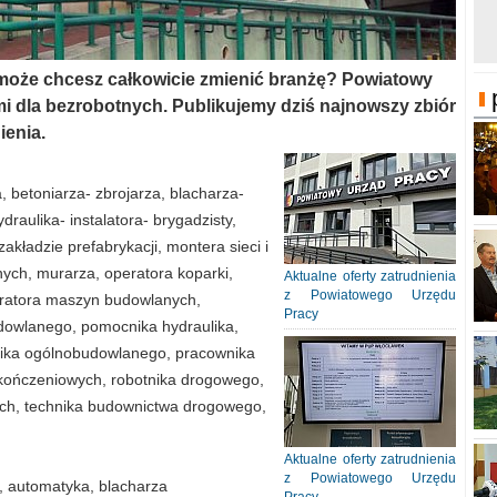
 może chcesz całkowicie zmienić branżę? Powiatowy
i dla bezrobotnych. Publikujemy dziś najnowszy zbiór
ienia.
a, betoniarza- zbrojarza, blacharza-
ydraulika- instalatora- brygadzisty,
kładzie prefabrykacji, montera sieci i
jnych, murarza, operatora koparki,
Aktualne oferty zatrudnienia
z Powiatowego Urzędu
peratora maszyn budowlanych,
Pracy
dowlanego, pomocnika hydraulika,
nika ogólnobudowlanego, pracownika
ykończeniowych, robotnika drogowego,
cznych, technika budownictwa drogowego,
Aktualne oferty zatrudnienia
z Powiatowego Urzędu
 automatyka, blacharza