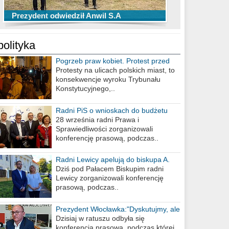
TOP 10 przechwytów Anwilu Włocławek
TOP 5 rzutów Anwilu Włocławek w BCL
Prezydent odwiedził Anwil S.A
w EBL w sezonie 2019/2020
w sezonie 2019/2020
polityka
Pogrzeb praw kobiet. Protest przed
biurem poselskim PiS
Protesty na ulicach polskich miast, to
konsekwencje wyroku Trybunału
Konstytucyjnego,..
Radni PiS o wnioskach do budżetu
miasta na 2021 rok
28 września radni Prawa i
Sprawiedliwości zorganizowali
konferencję prasową, podczas..
Radni Lewicy apelują do biskupa A.
Wiesława Meringa
Dziś pod Pałacem Biskupim radni
Lewicy zorganizowali konferencję
prasową, podczas..
Prezydent Włocławka:"Dyskutujmy, ale
nie obrażajmy się”
Dzisiaj w ratuszu odbyła się
konferencja prasowa, podczas której