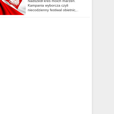
Nadszedł kres moich marzeń.
Kampania wyborcza czyli
niecodzienny festiwal obietnic,..