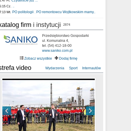
Czytaliście już :..
2:47 Pt.
..
5:15 Cz.
PO politologii . PO remontowcu Wojtkowskim mamy..
7:13 Wt.
katalog firm
i instytucji
2874
Przedsiębiorstwo Gospodarki
ul. Komunalna 4,
tel. (54) 412-18-00
www.saniko.com.pl
Zobacz wszystkie
Dodaj firmę
strefa video
Wydarzenia
Sport
Internautów
sixf33t .Last Year DRONE FOOTAGE
XXIII Sesja Rady Miasta Włocławek VIII
Ni To Ponk - W oczach mamy strach
Włocławek
kadencji w dniu 09.06.2020 r.