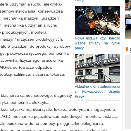
Pracy
ntera utrzymania ruchu, elektryka-
systemów sterowania, konserwatora
o, mechanika maszyn i urządzeń
, mechanika utrzymania ruchu,
w produkcyjnych, montera
Nowa ustawa, czyli bardzo
 maszyn/ urządzeń produkcyjnych,
ważne zmiany na rynku
ratora urządzeń do produkcji wyrobów
pracy
iego, pakowacza ręcznego, pomocnika
racownika fizycznego, pracownika
a AKPiA, sortowacza odpadów
cji, szlifierza, ślusarza, tokarza,
Aktualne oferty zatrudnienia
z Powiatowego Urzędu
, blacharza samochodowego, diagnosty
Pracy
ryka, pomocnika elektryka,
o, kosmetyczki/ manikiurzystki, lekarza weterynarii, magazyniera,
 AGD, mechanika pojazdów samochodowych, montera instalacji
ch, opiekuna w domu pomocy, pielęgniarki/ pielęgniarza,
owego, pracownika gospodarczego, pracownika logistyki