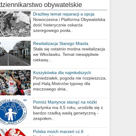
dziennikarstwo obywatelskie
Drażliwy temat reparacji a opcja
berlińska
Nowoczesna i Platforma Obywatelska
dość histerycznie oskarża
szeregowego posła..
Rewitalizacja Starego Miasta
Stała się ostatnio modna rewitalizacja
we Włocławku. Temat niewątpliwie
ciekawy...
Koszykówka dla najmłodszych
Poniedziałek, pogoda nie rozpieszcza,
pod Halą Mistrzów typowy dla
meczowego dnia..
Pomóż Martynce stanąć na nóżki
Martynka ma 4,5 roku, urodziła się z
bardzo rzadką wadą genetyczną -
zespołem..
Polska moich marzeń cz.6