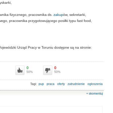
yskarki,
cownika fizycznego, pracownika ds.
zakup
ów, sekretarki,
ego, pracownika przygotowującego posiłki typu fast food,
jewódzki Urząd Pracy w Toruniu dostępne są na stronie:
0
0
50%
50%
Tagi:
pup
praca
oferty
zatrudnienie
ogłoszenia
+ skomentuj