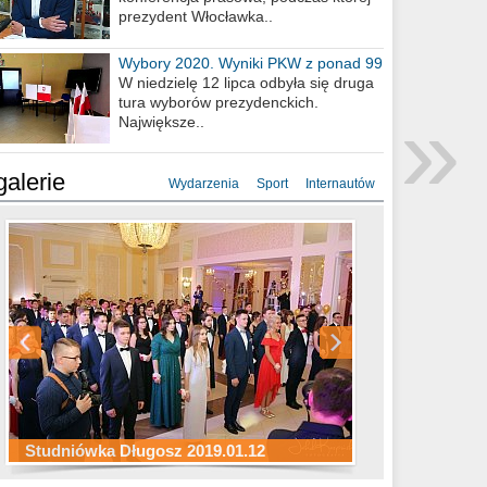
prezydent Włocławka..
Wybory 2020. Wyniki PKW z ponad 99
procent obwodów
W niedzielę 12 lipca odbyła się druga
»
tura wyborów prezydenckich.
Największe..
galerie
Wydarzenia
Sport
Internautów
Studniówka ZS Ekonomicznych
Studniówka Kopernik 2019.01.11
Studniówka LMK 2019.01.05
2019.01.05
Studniówka Długosz 2019.01.12
ZS Budowlanych 2019.01.12
Studniówka LZK 2019.01.11