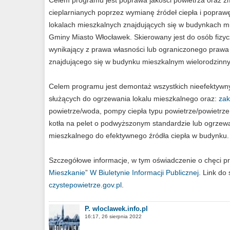
Celem programu jest poprawa jakości powietrza oraz zm
cieplarnianych poprzez wymianę źródeł ciepła i popraw
lokalach mieszkalnych znajdujących się w budynkach mi
Gminy Miasto Włocławek. Skierowany jest do osób fizyc
wynikający z prawa własności lub ograniczonego prawa
znajdującego się w budynku mieszkalnym wielorodzinn
Celem programu jest demontaż wszystkich nieefektywnyc
służących do ogrzewania lokalu mieszkalnego oraz:
za
powietrze/woda, pompy ciepła typu powietrze/powietrz
kotła na pelet o podwyższonym standardzie lub ogrzewa
mieszkalnego do efektywnego źródła ciepła w budynku.
Szczegółowe informacje, w tym oświadczenie o chęci p
Mieszkanie
”
W Biuletynie Informacji Publicznej
. Link do
czystepowietrze.gov.pl
.
P. wloclawek.info.pl
16:17, 26 sierpnia 2022