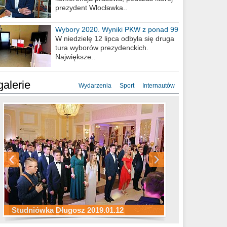
prezydent Włocławka..
Wybory 2020. Wyniki PKW z ponad 99
procent obwodów
W niedzielę 12 lipca odbyła się druga
tura wyborów prezydenckich.
Największe..
galerie
Wydarzenia
Sport
Internautów
Studniówka ZS Ekonomicznych
Studniówka Kopernik 2019.01.11
Studniówka LMK 2019.01.05
2019.01.05
Studniówka Długosz 2019.01.12
ZS Budowlanych 2019.01.12
Studniówka LZK 2019.01.11