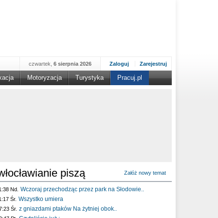
czwartek,
6 sierpnia 2026
Zaloguj
Zarejestruj
kacja
Motoryzacja
Turystyka
Pracuj.pl
włocławianie piszą
Załóż nowy temat
Wczoraj przechodząc przez park na Słodowie..
1:38 Nd.
Wszystko umiera
1:17 Śr.
z gniazdami ptaków Na żytniej obok..
7:23 Śr.