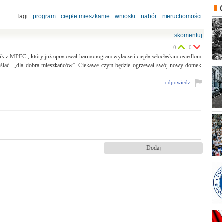
Tagi:
program
ciepłe mieszkanie
wnioski
nabór
nieruchomości
żródła ciepła
+ skomentuj
0
0
wnik z MPEC , który już opracował harmonogram wyłaczeń ciepła włocłaskim osiedlom
ślać -,,dla dobra mieszkańców'' .Ciekawe czym będzie ogrzewał swój nowy domek
odpowiedz