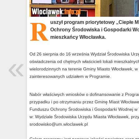
R
uszył program priorytetowy „Ciepłe 
Ochrony Środowiska i Gospodarki Wo
mieszkańcy Włocławka.
«
Od 26 sierpnia do 16 września Wydział Środowiska Urz
oświadczenia od chętnych właścicieli lokali mieszkalny
wielorodzinnych na terenie Gminy Miasto Włocławek, w 
zainteresowanych udziałem w Programie.
Nabór właściwych wniosków o dofinansowanie z Progr
przypadku i po otrzymaniu przez Gminę Miast Włocław
Funduszu Ochrony Środowiska i Gospodarki Wodnej w T
w: Wydziale Środowiska Urzędu Miasta Włocławek, przy 
srodowisko@um.wloclawek.pl