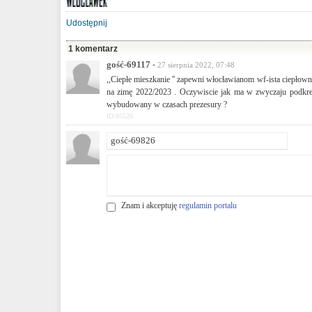
Udostępnij
1 komentarz
gość-69117
• 27 sierpnia 2022, 07:48
,,Ciepłe mieszkanie '' zapewni włocławianom wf-ista ciepło
na zimę 2022/2023 . Oczywiscie jak ma w zwyczaju podkre
wybudowany w czasach prezesury ?
ID:85526
Znam i akceptuję
regulamin portalu