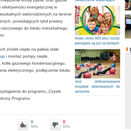
niejszenie emisji pyłów, oraz gazów
świadczenie wspierające
ę efektywności energetycznej w
eszkalnych wielorodzinnych na terenie
znych, posiadających tytuł prawny
 rzeczowego do lokalu mieszkalnego,
ym.
Nowy okres 800 plus ruszył,
pieniądze są już na kontach
h źródeł ciepła na paliwa stałe
kup
i montaż pompy ciepła
e, kotła gazowego kondensacyjnego,
nia elektrycznego, podłączenie lokalu
Jest dofinansowanie
inicjatyw skierowanych do
rzystąpienia do programu „Czyste
seniorów
 strony Programu
0
0
50%
50%