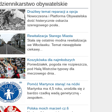
dziennikarstwo obywatelskie
Drażliwy temat reparacji a opcja
berlińska
Nowoczesna i Platforma Obywatelska
dość histerycznie oskarża
szeregowego posła..
Rewitalizacja Starego Miasta
Stała się ostatnio modna rewitalizacja
we Włocławku. Temat niewątpliwie
ciekawy...
Koszykówka dla najmłodszych
Poniedziałek, pogoda nie rozpieszcza,
pod Halą Mistrzów typowy dla
meczowego dnia..
Pomóż Martynce stanąć na nóżki
Martynka ma 4,5 roku, urodziła się z
bardzo rzadką wadą genetyczną -
zespołem..
Polska moich marzeń cz.6