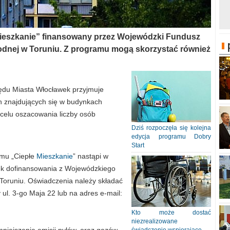
Mieszkanie” finansowany przez Wojewódzki Fundusz
dnej w Toruniu. Z programu mogą skorzystać również
ędu Miasta Włocławek przyjmuje
ch znajdujących się w budynkach
celu oszacowania liczby osób
Dziś rozpoczęła się kolejna
edycja programu Dobry
Start
amu „Ciepłe
Mieszkanie
” nastąpi w
ek dofinansowania z Wojewódzkiego
oruniu. Oświadczenia należy składać
ul. 3-go Maja 22 lub na adres e-mail:
Kto może dostać
niezrealizowane