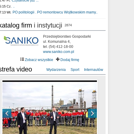
Czytaliście już :..
2:47 Pt.
..
5:15 Cz.
PO politologii . PO remontowcu Wojtkowskim mamy..
7:13 Wt.
katalog firm
i instytucji
2874
Przedsiębiorstwo Gospodarki
ul. Komunalna 4,
tel. (54) 412-18-00
www.saniko.com.pl
Zobacz wszystkie
Dodaj firmę
strefa video
Wydarzenia
Sport
Internautów
sixf33t .Last Year DRONE FOOTAGE
XXIII Sesja Rady Miasta Włocławek VIII
Ni To Ponk - W oczach mamy strach
Włocławek
kadencji w dniu 09.06.2020 r.