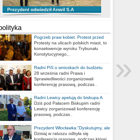
TOP 10 przechwytów Anwilu Włocławek
TOP 5 rzutów Anwilu Włocławek w BCL
Prezydent odwiedził Anwil S.A
w EBL w sezonie 2019/2020
w sezonie 2019/2020
polityka
Pogrzeb praw kobiet. Protest przed
biurem poselskim PiS
Protesty na ulicach polskich miast, to
konsekwencje wyroku Trybunału
»
Konstytucyjnego,..
Radni PiS o wnioskach do budżetu
miasta na 2021 rok
28 września radni Prawa i
Sprawiedliwości zorganizowali
konferencję prasową, podczas..
Radni Lewicy apelują do biskupa A.
Wiesława Meringa
Dziś pod Pałacem Biskupim radni
Lewicy zorganizowali konferencję
prasową, podczas..
Prezydent Włocławka:"Dyskutujmy, ale
nie obrażajmy się”
Dzisiaj w ratuszu odbyła się
konferencja prasowa, podczas której