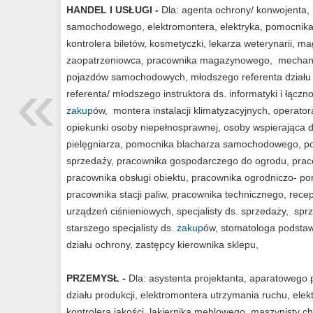
HANDEL I USŁUGI -
Dla: agenta ochrony/ konwojenta
samochodowego, elektromontera, elektryka, pomocnika el
kontrolera biletów, kosmetyczki, lekarza weterynarii, 
zaopatrzeniowca, pracownika magazynowego, mechan
«
pojazdów samochodowych, młodszego referenta działu
referenta/ młodszego instruktora ds. informatyki i łączn
zakup
ów, montera instalacji klimatyzacyjnych, operat
opiekunki osoby niepełnosprawnej, osoby wspierająca dz
pielęgniarza, pomocnika blacharza samochodowego, po
sprzedaży, pracownika gospodarczego do ogrodu, pra
pracownika obsługi obiektu, pracownika ogrodniczo- po
pracownika stacji paliw, pracownika technicznego, recep
urządzeń ciśnieniowych, specjalisty ds. sprzedaży, sprz
starszego specjalisty ds.
zakup
ów, stomatologa podstaw
działu ochrony, zastępcy kierownika sklepu,
PRZEMYSŁ -
Dla: asystenta projektanta, aparatowego
działu produkcji, elektromontera utrzymania ruchu, ele
kontrolera jakości, lakiernika meblowego, maszynisty