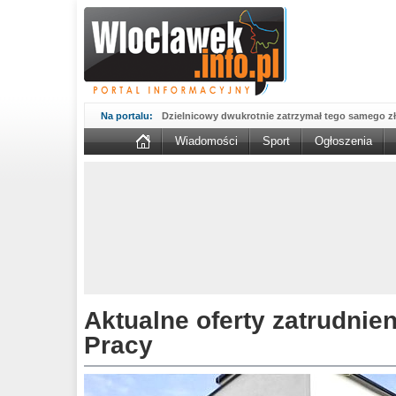
Na portalu:
Dzielnicowy dwukrotnie zatrzymał tego samego zł
Wsparcie Organizacji Wolontariatu w NGO – 'WO
Wiadomości
Sport
Ogłoszenia
WOW...
Sika wmurowała kamień węgielny pod fabrykę w B
Kujawskim....
MAN potrącił kobietę na przejściu. 67-latka nie żyj
Nasze konstelacje dobrych miejsc świecą pełnym 
prezentuje...
Aktualne oferty zatrudnienia z Powiatowego Urzę
zmienić...
Włocławscy policjanci rozpracowali seryjnego złod
Kompletnie pijany 66-latek porysował nożem sa
Nowy okres 800 plus ruszył, pieniądze są już na k
Aktualne oferty zatrudni
potrwa...
Podsumowanie działań 'NURD' na włocławskich 
Pracy
powiatu...