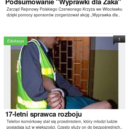
Podsumowanie
"Wyprawki dla Żaka"
Zarząd Rejonowy Polskiego Czerwonego Krzyża we Włocławku
dzięki pomocy sponsorów zorganizował akcję „Wyprawka dla..
1
Edukacja
17-letni
sprawca rozboju
Telefon komórkowy stał się przedmiotem, który młodzi ludzie
posiadają już w większości. Często służy on do bezpośrednich..