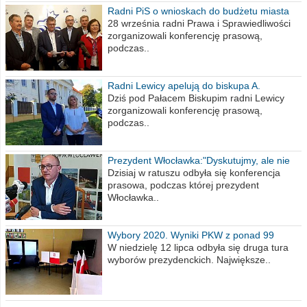
Radni PiS o wnioskach do budżetu miasta
na 2021 rok
28 września radni Prawa i Sprawiedliwości
zorganizowali konferencję prasową,
podczas..
Radni Lewicy apelują do biskupa A.
Wiesława Meringa
Dziś pod Pałacem Biskupim radni Lewicy
zorganizowali konferencję prasową,
podczas..
Prezydent Włocławka:"Dyskutujmy, ale nie
obrażajmy się”
Dzisiaj w ratuszu odbyła się konferencja
prasowa, podczas której prezydent
Włocławka..
Wybory 2020. Wyniki PKW z ponad 99
procent obwodów
W niedzielę 12 lipca odbyła się druga tura
wyborów prezydenckich. Największe..