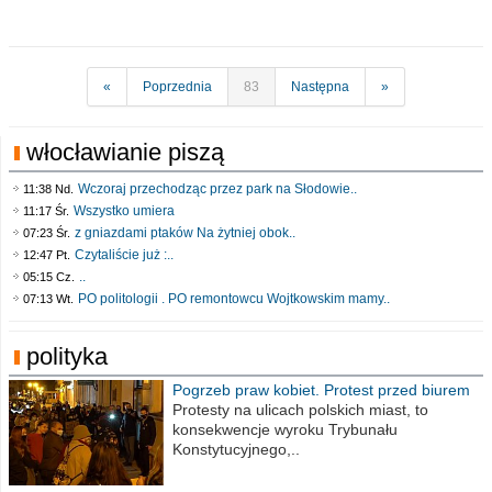
«
Poprzednia
83
Następna
»
włocławianie piszą
Wczoraj przechodząc przez park na Słodowie..
11:38 Nd.
Wszystko umiera
11:17 Śr.
z gniazdami ptaków Na żytniej obok..
07:23 Śr.
Czytaliście już :..
12:47 Pt.
..
05:15 Cz.
PO politologii . PO remontowcu Wojtkowskim mamy..
07:13 Wt.
polityka
Pogrzeb praw kobiet. Protest przed biurem
poselskim PiS
Protesty na ulicach polskich miast, to
konsekwencje wyroku Trybunału
Konstytucyjnego,..