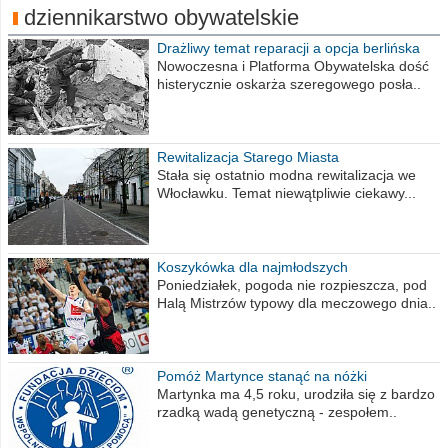
dziennikarstwo obywatelskie
Drażliwy temat reparacji a opcja berlińska
Nowoczesna i Platforma Obywatelska dość
histerycznie oskarża szeregowego posła..
Rewitalizacja Starego Miasta
Stała się ostatnio modna rewitalizacja we
Włocławku. Temat niewątpliwie ciekawy...
Koszykówka dla najmłodszych
Poniedziałek, pogoda nie rozpieszcza, pod
Halą Mistrzów typowy dla meczowego dnia..
Pomóż Martynce stanąć na nóżki
Martynka ma 4,5 roku, urodziła się z bardzo
rzadką wadą genetyczną - zespołem..