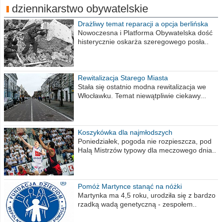
dziennikarstwo obywatelskie
Drażliwy temat reparacji a opcja berlińska
Nowoczesna i Platforma Obywatelska dość
histerycznie oskarża szeregowego posła..
Rewitalizacja Starego Miasta
Stała się ostatnio modna rewitalizacja we
Włocławku. Temat niewątpliwie ciekawy...
Koszykówka dla najmłodszych
Poniedziałek, pogoda nie rozpieszcza, pod
Halą Mistrzów typowy dla meczowego dnia..
Pomóż Martynce stanąć na nóżki
Martynka ma 4,5 roku, urodziła się z bardzo
rzadką wadą genetyczną - zespołem..