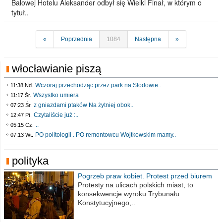
Balowej Hotelu Aleksander odbył się Wielki Finał, w którym o
tytuł..
«
Poprzednia
1084
Następna
»
włocławianie piszą
Wczoraj przechodząc przez park na Słodowie..
11:38 Nd.
Wszystko umiera
11:17 Śr.
z gniazdami ptaków Na żytniej obok..
07:23 Śr.
Czytaliście już :..
12:47 Pt.
..
05:15 Cz.
PO politologii . PO remontowcu Wojtkowskim mamy..
07:13 Wt.
polityka
Pogrzeb praw kobiet. Protest przed biurem
poselskim PiS
Protesty na ulicach polskich miast, to
konsekwencje wyroku Trybunału
Konstytucyjnego,..