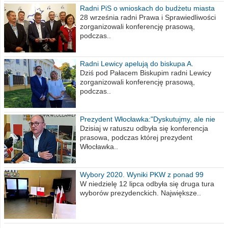
Radni PiS o wnioskach do budżetu miasta
na 2021 rok
28 września radni Prawa i Sprawiedliwości
zorganizowali konferencję prasową,
podczas..
Radni Lewicy apelują do biskupa A.
Wiesława Meringa
Dziś pod Pałacem Biskupim radni Lewicy
zorganizowali konferencję prasową,
podczas..
Prezydent Włocławka:"Dyskutujmy, ale nie
obrażajmy się”
Dzisiaj w ratuszu odbyła się konferencja
prasowa, podczas której prezydent
Włocławka..
Wybory 2020. Wyniki PKW z ponad 99
procent obwodów
W niedzielę 12 lipca odbyła się druga tura
wyborów prezydenckich. Największe..