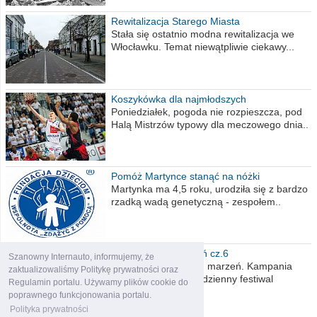
Rewitalizacja Starego Miasta
Stała się ostatnio modna rewitalizacja we
Włocławku. Temat niewątpliwie ciekawy...
Koszykówka dla najmłodszych
Poniedziałek, pogoda nie rozpieszcza, pod
Halą Mistrzów typowy dla meczowego dnia..
Pomóż Martynce stanąć na nóżki
Martynka ma 4,5 roku, urodziła się z bardzo
rzadką wadą genetyczną - zespołem..
Polska moich marzeń cz.6
Szanowny Internauto, informujemy, że
Nadszedł kres moich marzeń. Kampania
zaktualizowaliśmy Politykę prywatności oraz
wyborcza czyli niecodzienny festiwal
Regulamin portalu. Używamy plików cookie do
obietnic,..
poprawnego funkcjonowania portalu.
Polityka prywatności