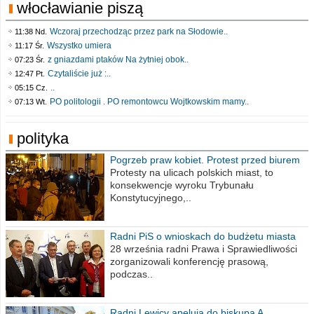
włocławianie piszą
Wczoraj przechodząc przez park na Słodowie..
11:38 Nd.
Wszystko umiera
11:17 Śr.
z gniazdami ptaków Na żytniej obok..
07:23 Śr.
Czytaliście już :..
12:47 Pt.
..
05:15 Cz.
PO politologii . PO remontowcu Wojtkowskim mamy..
07:13 Wt.
polityka
Pogrzeb praw kobiet. Protest przed biurem
poselskim PiS
Protesty na ulicach polskich miast, to
konsekwencje wyroku Trybunału
Konstytucyjnego,..
Radni PiS o wnioskach do budżetu miasta
na 2021 rok
28 września radni Prawa i Sprawiedliwości
zorganizowali konferencję prasową,
podczas..
Radni Lewicy apelują do biskupa A.