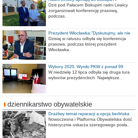
Wiesława Meringa
Dziś pod Pałacem Biskupim radni Lewicy
zorganizowali konferencję prasową,
podczas..
Prezydent Włocławka:"Dyskutujmy, ale nie
obrażajmy się”
Dzisiaj w ratuszu odbyła się konferencja
prasowa, podczas której prezydent
Włocławka..
Wybory 2020. Wyniki PKW z ponad 99
procent obwodów
W niedzielę 12 lipca odbyła się druga tura
wyborów prezydenckich. Największe..
dziennikarstwo obywatelskie
Drażliwy temat reparacji a opcja berlińska
Nowoczesna i Platforma Obywatelska dość
histerycznie oskarża szeregowego posła..