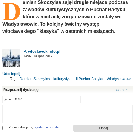
D
amian Skoczylas zajął drugie miejsce podczas
zawodów kulturystycznych o Puchar Bałtyku,
które w niedzielę zorganizowane zostały we
Władysławowie. To kolejny świetny występ
włocławskiego "klasyka" w ostatnich miesiącach.
P. wloclawek.info.pl
14:07, 18 lipca 2017
Udostępnij
Tagi:
Damian Skoczylas
kulturystyka
II Puchar Bałtyku
Władysławowo
Rozpocznij dyskusję!
+ skomentuj
Znam i akceptuję
regulamin portalu