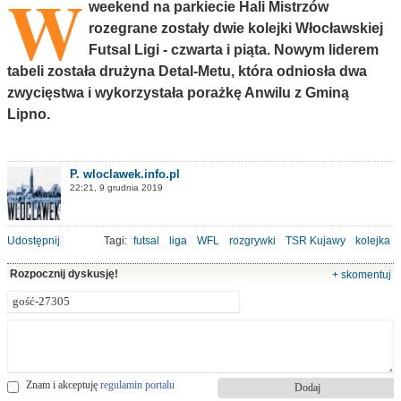
W
weekend na parkiecie Hali Mistrzów
rozegrane zostały dwie kolejki Włocławskiej
Futsal Ligi - czwarta i piąta. Nowym liderem
tabeli została drużyna Detal-Metu, która odniosła dwa
zwycięstwa i wykorzystała porażkę Anwilu z Gminą
Lipno.
P. wloclawek.info.pl
22:21, 9 grudnia 2019
Udostępnij
Tagi:
futsal
liga
WFL
rozgrywki
TSR Kujawy
kolejka
Rozpocznij dyskusję!
+ skomentuj
Znam i akceptuję
regulamin portalu