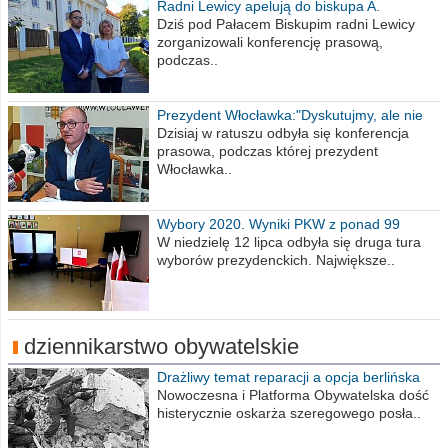
Radni Lewicy apelują do biskupa A.
Wiesława Meringa
Dziś pod Pałacem Biskupim radni Lewicy
zorganizowali konferencję prasową,
podczas..
Prezydent Włocławka:"Dyskutujmy, ale nie
obrażajmy się”
Dzisiaj w ratuszu odbyła się konferencja
prasowa, podczas której prezydent
Włocławka..
Wybory 2020. Wyniki PKW z ponad 99
procent obwodów
W niedzielę 12 lipca odbyła się druga tura
wyborów prezydenckich. Największe..
dziennikarstwo obywatelskie
Drażliwy temat reparacji a opcja berlińska
Nowoczesna i Platforma Obywatelska dość
histerycznie oskarża szeregowego posła..