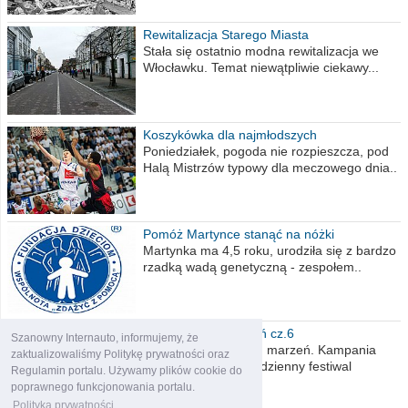
Rewitalizacja Starego Miasta
Stała się ostatnio modna rewitalizacja we
Włocławku. Temat niewątpliwie ciekawy...
Koszykówka dla najmłodszych
Poniedziałek, pogoda nie rozpieszcza, pod
Halą Mistrzów typowy dla meczowego dnia..
Pomóż Martynce stanąć na nóżki
Martynka ma 4,5 roku, urodziła się z bardzo
rzadką wadą genetyczną - zespołem..
Polska moich marzeń cz.6
Szanowny Internauto, informujemy, że
Nadszedł kres moich marzeń. Kampania
zaktualizowaliśmy Politykę prywatności oraz
wyborcza czyli niecodzienny festiwal
Regulamin portalu. Używamy plików cookie do
obietnic,..
poprawnego funkcjonowania portalu.
Polityka prywatności