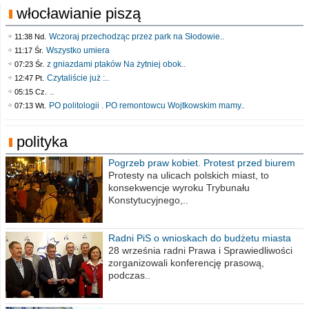
włocławianie piszą
Wczoraj przechodząc przez park na Słodowie..
11:38 Nd.
Wszystko umiera
11:17 Śr.
z gniazdami ptaków Na żytniej obok..
07:23 Śr.
Czytaliście już :..
12:47 Pt.
..
05:15 Cz.
PO politologii . PO remontowcu Wojtkowskim mamy..
07:13 Wt.
polityka
Pogrzeb praw kobiet. Protest przed biurem
poselskim PiS
Protesty na ulicach polskich miast, to
konsekwencje wyroku Trybunału
Konstytucyjnego,..
Radni PiS o wnioskach do budżetu miasta
na 2021 rok
28 września radni Prawa i Sprawiedliwości
zorganizowali konferencję prasową,
podczas..