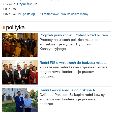
Czytaliście już :..
12:47 Pt.
..
05:15 Cz.
PO politologii . PO remontowcu Wojtkowskim mamy..
07:13 Wt.
polityka
Pogrzeb praw kobiet. Protest przed biurem
poselskim PiS
Protesty na ulicach polskich miast, to
konsekwencje wyroku Trybunału
Konstytucyjnego,..
Radni PiS o wnioskach do budżetu miasta
na 2021 rok
28 września radni Prawa i Sprawiedliwości
zorganizowali konferencję prasową,
podczas..
Radni Lewicy apelują do biskupa A.
Wiesława Meringa
Dziś pod Pałacem Biskupim radni Lewicy
zorganizowali konferencję prasową,
podczas..