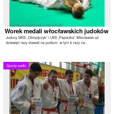
Worek
medali włocławskich judoków
Judocy MKS „Olimpijczyk” i UKS „Papieżka” Włocławek aż
dziewięć razy stawali na podium, w tym 6 razy na..
Sporty walki