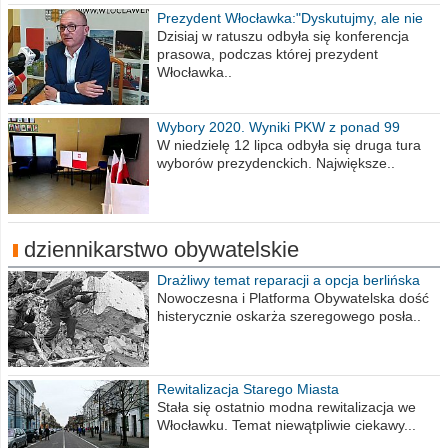
Prezydent Włocławka:"Dyskutujmy, ale nie
obrażajmy się”
Dzisiaj w ratuszu odbyła się konferencja
prasowa, podczas której prezydent
Włocławka..
Wybory 2020. Wyniki PKW z ponad 99
procent obwodów
W niedzielę 12 lipca odbyła się druga tura
wyborów prezydenckich. Największe..
dziennikarstwo obywatelskie
Drażliwy temat reparacji a opcja berlińska
Nowoczesna i Platforma Obywatelska dość
histerycznie oskarża szeregowego posła..
Rewitalizacja Starego Miasta
Stała się ostatnio modna rewitalizacja we
Włocławku. Temat niewątpliwie ciekawy...