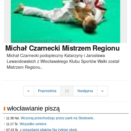
Michał
Czarnecki Mistrzem Regionu
Michał Czarnecki podopieczny Katarzyny i Jarosława
Lewandowskich z Włocławskiego Klubu Sportów Walki został
Mistrzem Regionu..
«
Poprzednia
12
Następna
»
włocławianie piszą
Wczoraj przechodząc przez park na Słodowie..
11:38 Nd.
Wszystko umiera
11:17 Śr.
z gniazdami ptaków Na żytniej obok..
07:23 Śr.