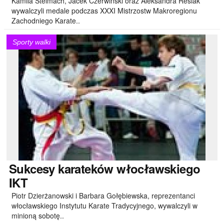
Kamila Stelmach, Jacek Czerwiński oraz Aleksandra Resiak
wywalczyli medale podczas XXXI Mistrzostw Makroregionu
Zachodniego Karate..
Sporty walki
Sukcesy
karateków włocławskiego
IKT
Piotr Dzierżanowski i Barbara Gołębiewska, reprezentanci
włocławskiego Instytutu Karate Tradycyjnego, wywalczyli w
minioną sobotę..