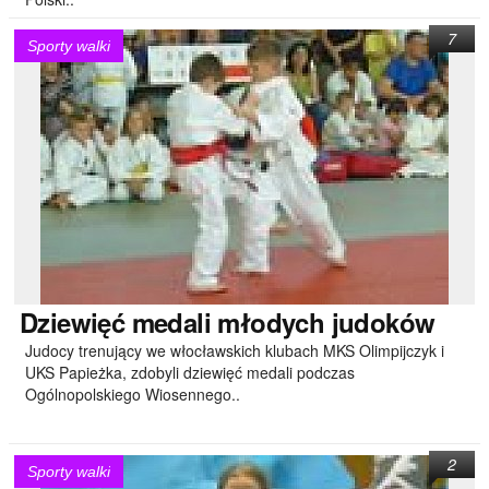
7
Sporty walki
Dziewięć
medali młodych judoków
Judocy trenujący we włocławskich klubach MKS Olimpijczyk i
UKS Papieżka, zdobyli dziewięć medali podczas
Ogólnopolskiego Wiosennego..
2
Sporty walki