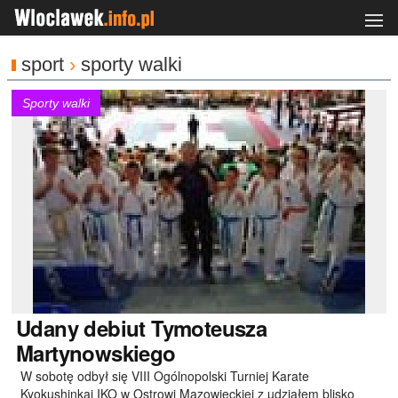
sport
›
sporty walki
Sporty walki
Udany
debiut Tymoteusza
Martynowskiego
W sobotę odbył się VIII Ogólnopolski Turniej Karate
Kyokushinkai IKO w Ostrowi Mazowieckiej z udziałem blisko