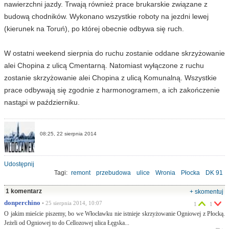
nawierzchni jazdy. Trwają również prace brukarskie związane z
budową chodników. Wykonano wszystkie roboty na jezdni lewej
(kierunek na Toruń), po której obecnie odbywa się ruch.
W ostatni weekend sierpnia do ruchu zostanie oddane skrzyżowanie
alei Chopina z ulicą Cmentarną. Natomiast wyłączone z ruchu
zostanie skrzyżowanie alei Chopina z ulicą Komunalną. Wszystkie
prace odbywają się zgodnie z harmonogramem, a ich zakończenie
nastąpi w październiku.
08:25, 22 sierpnia 2014
Udostępnij
Tagi:
remont
przebudowa
ulice
Wronia
Płocka
DK 91
harmonogram
dywanik asfaltowy
1 komentarz
+ skomentuj
donperchino
• 25 sierpnia 2014, 10:07
1
1
O jakim mieście piszemy, bo we Włocławku nie istnieje skrzyżowanie Ogniowej z Płocką.
Jeżeli od Ogniowej to do Cellozowej ulica Łęgska...