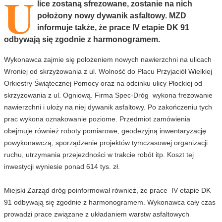
U
lice zostaną sfrezowane, zostanie na nich
położony nowy dywanik asfaltowy. MZD
informuje także, że prace IV etapie DK 91
odbywają się zgodnie z harmonogramem.
Wykonawca zajmie się położeniem nowych nawierzchni na ulicach
Wroniej od skrzyżowania z ul. Wolność do Placu Przyjaciół Wielkiej
Orkiestry Świątecznej Pomocy oraz na odcinku ulicy Płockiej od
skrzyżowania z ul. Ogniową. Firma Spec-Dróg wykona frezowanie
nawierzchni i ułoży na niej dywanik asfaltowy. Po zakończeniu tych
prac wykona oznakowanie poziome. Przedmiot zamówienia
obejmuje również roboty pomiarowe, geodezyjną inwentaryzację
powykonawczą, sporządzenie projektów tymczasowej organizacji
ruchu, utrzymania przejezdności w trakcie robót itp. Koszt tej
inwestycji wyniesie ponad 614 tys. zł.
Miejski Zarząd dróg poinformował również, że prace IV etapie DK
91 odbywają się zgodnie z harmonogramem. Wykonawca cały czas
prowadzi prace związane z układaniem warstw asfaltowych