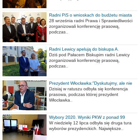
Radni PiS o wnioskach do budżetu miasta
na 2021 rok
28 września radni Prawa i Sprawiedliwości
zorganizowali konferencję prasową,
podczas..
Radni Lewicy apelują do biskupa A.
Wiesława Meringa
Dziś pod Pałacem Biskupim radni Lewicy
zorganizowali konferencję prasową,
podczas..
Prezydent Włocławka:"Dyskutujmy, ale nie
obrażajmy się”
Dzisiaj w ratuszu odbyła się konferencja
prasowa, podczas której prezydent
Włocławka..
Wybory 2020. Wyniki PKW z ponad 99
procent obwodów
W niedzielę 12 lipca odbyła się druga tura
wyborów prezydenckich. Największe..