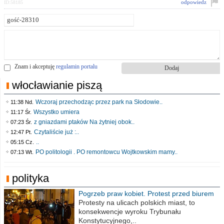
odpowiedz
ID:58185
Znam i akceptuję
regulamin portalu
włocławianie piszą
Wczoraj przechodząc przez park na Słodowie..
11:38 Nd.
Wszystko umiera
11:17 Śr.
z gniazdami ptaków Na żytniej obok..
07:23 Śr.
Czytaliście już :..
12:47 Pt.
..
05:15 Cz.
PO politologii . PO remontowcu Wojtkowskim mamy..
07:13 Wt.
polityka
Pogrzeb praw kobiet. Protest przed biurem
poselskim PiS
Protesty na ulicach polskich miast, to
konsekwencje wyroku Trybunału
Konstytucyjnego,..