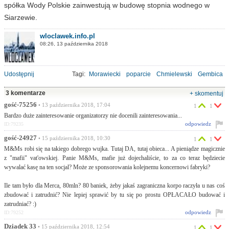
spółka Wody Polskie zainwestują w budowę stopnia wodnego w
Siarzewie.
wloclawek.info.pl
08:26, 13 października 2018
Udostępnij
Tagi:
Morawiecki
poparcie
Chmielewski
Gembica
3 komentarze
+ skomentuj
gość-75256
• 13 października 2018, 17:04
1
1
Bardzo duże zainteresowanie organizatorzy nie docenili zainteresowania...
odpowiedz
ID:79235
gość-24927
• 15 października 2018, 10:30
1
1
M&Ms robi się na takiego dobrego wujka. Tutaj DA, tutaj obieca... A pieniądze magicznie
z "mafii" vat'owskiej. Panie M&Ms, mafie już dojechaliście, to za co teraz będziecie
wywalać kasę na ten socjal? Może ze sponsorowania kolejnemu koncernowi fabryki?
Ile tam było dla Merca, 80mln? 80 baniek, żeby jakaś zagraniczna korpo raczyła u nas coś
zbudować i zatrudnić? Nie lepiej sprawić by tu się po prostu OPŁACAŁO budować i
zatrudniać? :)
odpowiedz
ID:79252
Dziadek 33
• 15 października 2018, 12:54
1
1