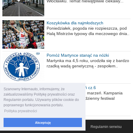
Włocławku. Temat niewątpliwie ciekawy...
Koszykówka dla najmłodszych
Poniedziałek, pogoda nie rozpieszcza, pod
Halą Mistrzów typowy dla meczowego dnia..
Pomóż Martynce stanąć na nóżki
Martynka ma 4,5 roku, urodziła się z bardzo
rzadką wadą genetyczną - zespołem..
Polska moich marzeń cz.6
Szanowny Internauto, informujemy, że
Nadszedł kres moich marzeń. Kampania
zaktualizowaliśmy Politykę prywatności oraz
wyborcza czyli niecodzienny festiwal
Regulamin portalu. Używamy plików cookie do
obietnic,..
poprawnego funkcjonowania portalu.
Polityka prywatności
Akceptuję
© 2007-2026 Włocławski Portal informacyjny
Regulamin serwisu