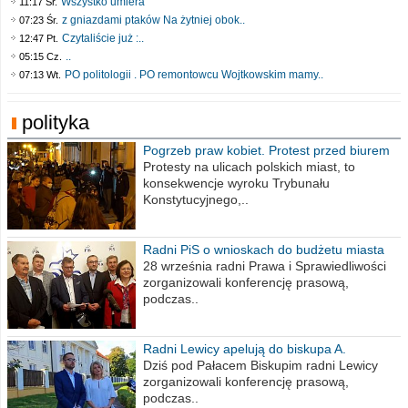
Wszystko umiera
11:17 Śr.
z gniazdami ptaków Na żytniej obok..
07:23 Śr.
Czytaliście już :..
12:47 Pt.
..
05:15 Cz.
PO politologii . PO remontowcu Wojtkowskim mamy..
07:13 Wt.
polityka
Pogrzeb praw kobiet. Protest przed biurem
poselskim PiS
Protesty na ulicach polskich miast, to
konsekwencje wyroku Trybunału
Konstytucyjnego,..
Radni PiS o wnioskach do budżetu miasta
na 2021 rok
28 września radni Prawa i Sprawiedliwości
zorganizowali konferencję prasową,
podczas..
Radni Lewicy apelują do biskupa A.
Wiesława Meringa
Dziś pod Pałacem Biskupim radni Lewicy
zorganizowali konferencję prasową,
podczas..