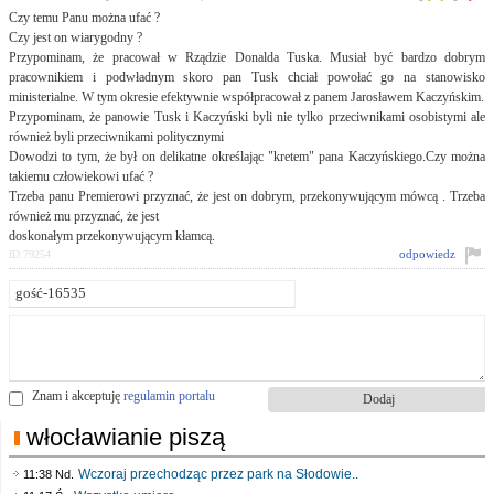
Czy temu Panu można ufać ?
Czy jest on wiarygodny ?
Przypominam, że pracował w Rządzie Donalda Tuska. Musiał być bardzo dobrym
pracownikiem i podwładnym skoro pan Tusk chciał powołać go na stanowisko
ministerialne. W tym okresie efektywnie współpracował z panem Jarosławem Kaczyńskim.
Przypominam, że panowie Tusk i Kaczyński byli nie tylko przeciwnikami osobistymi ale
również byli przeciwnikami politycznymi
Dowodzi to tym, że był on delikatne określając "kretem" pana Kaczyńskiego.Czy można
takiemu człowiekowi ufać ?
Trzeba panu Premierowi przyznać, że jest on dobrym, przekonywującym mówcą . Trzeba
również mu przyznać, że jest
doskonałym przekonywującym kłamcą.
odpowiedz
ID:79254
Znam i akceptuję
regulamin portalu
włocławianie piszą
Wczoraj przechodząc przez park na Słodowie..
11:38 Nd.