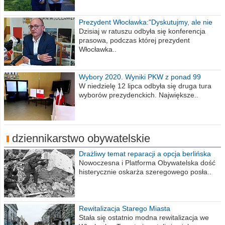
Prezydent Włocławka:"Dyskutujmy, ale nie
obrażajmy się”
Dzisiaj w ratuszu odbyła się konferencja
prasowa, podczas której prezydent
Włocławka..
Wybory 2020. Wyniki PKW z ponad 99
procent obwodów
W niedzielę 12 lipca odbyła się druga tura
wyborów prezydenckich. Największe..
dziennikarstwo obywatelskie
Drażliwy temat reparacji a opcja berlińska
Nowoczesna i Platforma Obywatelska dość
histerycznie oskarża szeregowego posła..
Rewitalizacja Starego Miasta
Stała się ostatnio modna rewitalizacja we