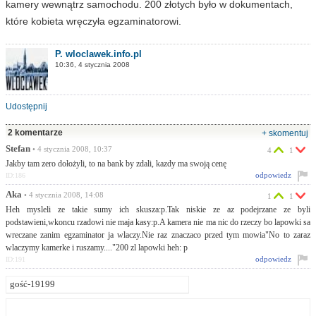
kamery wewnątrz samochodu. 200 złotych było w dokumentach,
które kobieta wręczyła egzaminatorowi.
P. wloclawek.info.pl
10:36, 4 stycznia 2008
Udostępnij
2 komentarze
+ skomentuj
Stefan
• 4 stycznia 2008, 10:37
4
1
Jakby tam zero dołożyli, to na bank by zdali, kazdy ma swoją cenę
odpowiedz
ID:186
Aka
• 4 stycznia 2008, 14:08
1
1
Heh mysleli ze takie sumy ich skusza:p.Tak niskie ze az podejrzane ze byli
podstawieni,wkoncu rzadowi nie maja kasy:p.A kamera nie ma nic do rzeczy bo lapowki sa
wreczane zanim egzaminator ja wlaczy.Nie raz znaczaco przed tym mowia"No to zaraz
wlaczymy kamerke i ruszamy...."200 zl lapowki heh: p
odpowiedz
ID:191