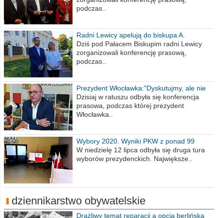
podczas..
Radni Lewicy apelują do biskupa A.
Wiesława Meringa
Dziś pod Pałacem Biskupim radni Lewicy
zorganizowali konferencję prasową,
podczas..
Prezydent Włocławka:"Dyskutujmy, ale nie
obrażajmy się”
Dzisiaj w ratuszu odbyła się konferencja
prasowa, podczas której prezydent
Włocławka..
Wybory 2020. Wyniki PKW z ponad 99
procent obwodów
W niedzielę 12 lipca odbyła się druga tura
wyborów prezydenckich. Największe..
dziennikarstwo obywatelskie
Drażliwy temat reparacji a opcja berlińska