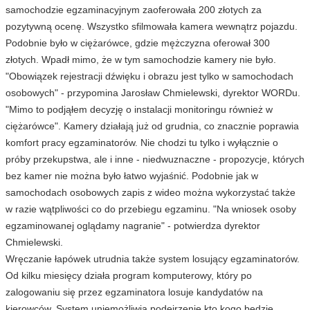
samochodzie egzaminacyjnym zaoferowała 200 złotych za
pozytywną ocenę. Wszystko sfilmowała kamera wewnątrz pojazdu.
Podobnie było w ciężarówce, gdzie mężczyzna oferował 300
złotych. Wpadł mimo, że w tym samochodzie kamery nie było.
"Obowiązek rejestracji dźwięku i obrazu jest tylko w samochodach
osobowych" - przypomina Jarosław Chmielewski, dyrektor WORDu.
"Mimo to podjąłem decyzję o instalacji monitoringu również w
ciężarówce". Kamery działają już od grudnia, co znacznie poprawia
komfort pracy egzaminatorów. Nie chodzi tu tylko i wyłącznie o
próby przekupstwa, ale i inne - niedwuznaczne - propozycje, których
bez kamer nie można było łatwo wyjaśnić. Podobnie jak w
samochodach osobowych zapis z wideo można wykorzystać także
w razie wątpliwości co do przebiegu egzaminu. "Na wniosek osoby
egzaminowanej oglądamy nagranie" - potwierdza dyrektor
Chmielewski.
Wręczanie łapówek utrudnia także system losujący egzaminatorów.
Od kilku miesięcy działa program komputerowy, który po
zalogowaniu się przez egzaminatora losuje kandydatów na
kierowców. System uniemożliwia podejrzenie kto kogo będzie