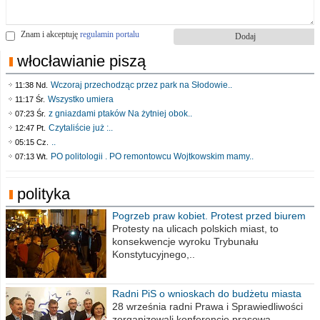
Znam i akceptuję
regulamin portalu
włocławianie piszą
Wczoraj przechodząc przez park na Słodowie..
11:38 Nd.
Wszystko umiera
11:17 Śr.
z gniazdami ptaków Na żytniej obok..
07:23 Śr.
Czytaliście już :..
12:47 Pt.
..
05:15 Cz.
PO politologii . PO remontowcu Wojtkowskim mamy..
07:13 Wt.
polityka
Pogrzeb praw kobiet. Protest przed biurem
poselskim PiS
Protesty na ulicach polskich miast, to
konsekwencje wyroku Trybunału
Konstytucyjnego,..
Radni PiS o wnioskach do budżetu miasta
na 2021 rok
28 września radni Prawa i Sprawiedliwości
zorganizowali konferencję prasową,