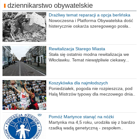
dziennikarstwo obywatelskie
Drażliwy temat reparacji a opcja berlińska
Nowoczesna i Platforma Obywatelska dość
histerycznie oskarża szeregowego posła..
Rewitalizacja Starego Miasta
Stała się ostatnio modna rewitalizacja we
Włocławku. Temat niewątpliwie ciekawy...
Koszykówka dla najmłodszych
Poniedziałek, pogoda nie rozpieszcza, pod
Halą Mistrzów typowy dla meczowego dnia..
Pomóż Martynce stanąć na nóżki
Martynka ma 4,5 roku, urodziła się z bardzo
rzadką wadą genetyczną - zespołem..