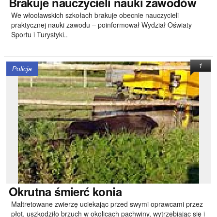
Brakuje
nauczycieli nauki zawodów
We włocławskich szkołach brakuje obecnie nauczycieli
praktycznej nauki zawodu – poinformował Wydział Oświaty
Sportu i Turystyki..
1
Policja
Okrutna
śmierć konia
Maltretowane zwierzę uciekając przed swymi oprawcami przez
płot, uszkodziło brzuch w okolicach pachwiny, wytrzebiając się i