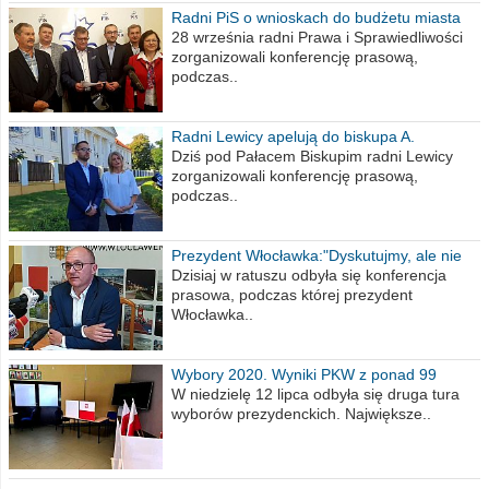
Radni PiS o wnioskach do budżetu miasta
na 2021 rok
28 września radni Prawa i Sprawiedliwości
zorganizowali konferencję prasową,
podczas..
Radni Lewicy apelują do biskupa A.
Wiesława Meringa
Dziś pod Pałacem Biskupim radni Lewicy
zorganizowali konferencję prasową,
podczas..
Prezydent Włocławka:"Dyskutujmy, ale nie
obrażajmy się”
Dzisiaj w ratuszu odbyła się konferencja
prasowa, podczas której prezydent
Włocławka..
Wybory 2020. Wyniki PKW z ponad 99
procent obwodów
W niedzielę 12 lipca odbyła się druga tura
wyborów prezydenckich. Największe..