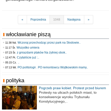
«
Poprzednia
1048
Następna
»
włocławianie piszą
Wczoraj przechodząc przez park na Słodowie..
11:38 Nd.
Wszystko umiera
11:17 Śr.
z gniazdami ptaków Na żytniej obok..
07:23 Śr.
Czytaliście już :..
12:47 Pt.
..
05:15 Cz.
PO politologii . PO remontowcu Wojtkowskim mamy..
07:13 Wt.
polityka
Pogrzeb praw kobiet. Protest przed biurem
poselskim PiS
Protesty na ulicach polskich miast, to
konsekwencje wyroku Trybunału
Konstytucyjnego,..