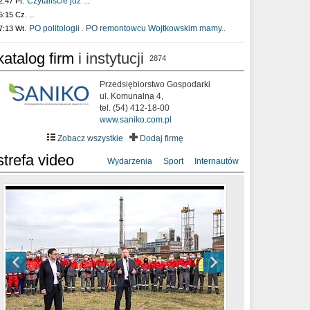
Czytaliście już :..
2:47 Pt.
..
5:15 Cz.
PO politologii . PO remontowcu Wojtkowskim mamy..
7:13 Wt.
katalog firm
i instytucji
2874
Przedsiębiorstwo Gospodarki
ul. Komunalna 4,
tel. (54) 412-18-00
www.saniko.com.pl
Zobacz wszystkie
Dodaj firmę
strefa video
Wydarzenia
Sport
Internautów
sixf33t .Last Year DRONE FOOTAGE
XXIII Sesja Rady Miasta Włocławek VIII
Ni To Ponk - W oczach mamy strach
Włocławek
kadencji w dniu 09.06.2020 r.