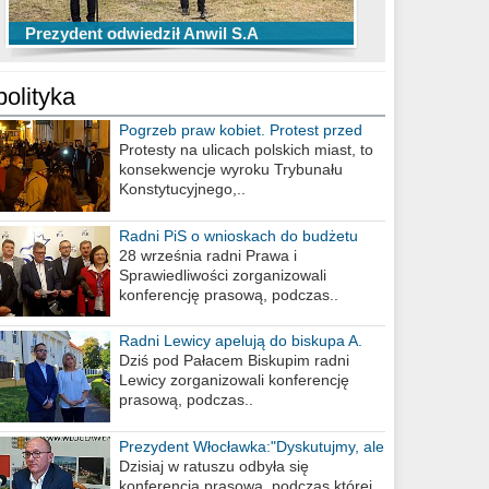
TOP 10 przechwytów Anwilu Włocławek
TOP 5 rzutów Anwilu Włocławek w BCL
Prezydent odwiedził Anwil S.A
w EBL w sezonie 2019/2020
w sezonie 2019/2020
polityka
Pogrzeb praw kobiet. Protest przed
biurem poselskim PiS
Protesty na ulicach polskich miast, to
konsekwencje wyroku Trybunału
Konstytucyjnego,..
Radni PiS o wnioskach do budżetu
miasta na 2021 rok
28 września radni Prawa i
Sprawiedliwości zorganizowali
konferencję prasową, podczas..
Radni Lewicy apelują do biskupa A.
Wiesława Meringa
Dziś pod Pałacem Biskupim radni
Lewicy zorganizowali konferencję
prasową, podczas..
Prezydent Włocławka:"Dyskutujmy, ale
nie obrażajmy się”
Dzisiaj w ratuszu odbyła się
konferencja prasowa, podczas której