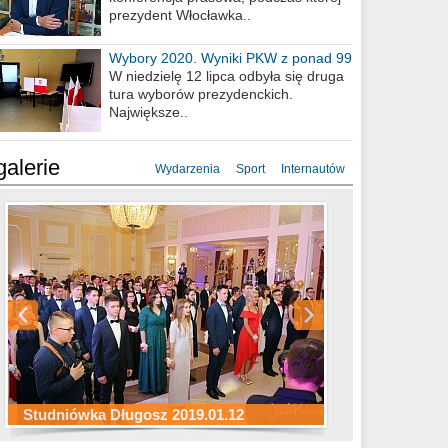
prezydent Włocławka..
Wybory 2020. Wyniki PKW z ponad 99
procent obwodów
W niedzielę 12 lipca odbyła się druga
tura wyborów prezydenckich.
Największe..
galerie
Wydarzenia
Sport
Internautów
Studniówka ZS Ekonomicznych
Studniówka Kopernik 2019.01.11
Studniówka LMK 2019.01.05
2019.01.05
Studniówka Długosz 2019.01.12
ZS Budowlanych 2019.01.12
Studniówka LZK 2019.01.11