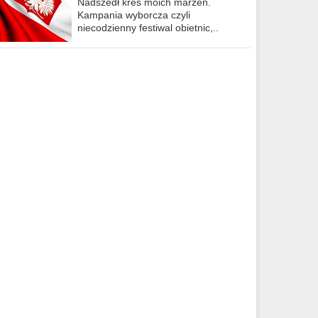
Nadszedł kres moich marzeń.
Kampania wyborcza czyli
niecodzienny festiwal obietnic,..