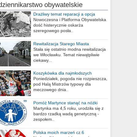
dziennikarstwo obywatelskie
Drażliwy temat reparacji a opcja
berlińska
Nowoczesna i Platforma Obywatelska
dość histerycznie oskarża
szeregowego posła..
Rewitalizacja Starego Miasta
Stała się ostatnio modna rewitalizacja
we Włocławku. Temat niewątpliwie
ciekawy...
Koszykówka dla najmłodszych
Poniedziałek, pogoda nie rozpieszcza,
pod Halą Mistrzów typowy dla
meczowego dnia..
Pomóż Martynce stanąć na nóżki
Martynka ma 4,5 roku, urodziła się z
bardzo rzadką wadą genetyczną -
zespołem..
Polska moich marzeń cz.6