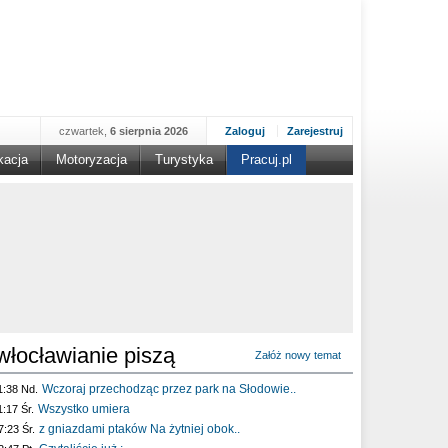
czwartek,
6 sierpnia 2026
Zaloguj
Zarejestruj
kacja
Motoryzacja
Turystyka
Pracuj.pl
włocławianie piszą
Załóż nowy temat
Wczoraj przechodząc przez park na Słodowie..
1:38 Nd.
Wszystko umiera
1:17 Śr.
z gniazdami ptaków Na żytniej obok..
7:23 Śr.