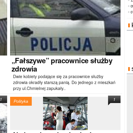
1
0
0
„Fałszywe”
pracownice służby
zdrowia
Dwie kobiety podające się za pracownice służby
zdrowia okradły starszą panią. Do jednego z mieszkań
przy ul.Chmielnej zapukały..
1
1
Polityka