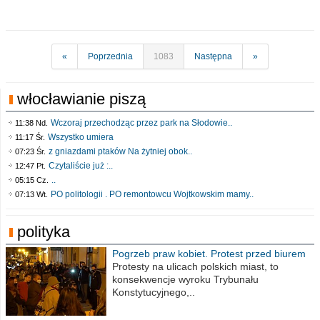
«
Poprzednia
1083
Następna
»
włocławianie piszą
Wczoraj przechodząc przez park na Słodowie..
11:38 Nd.
Wszystko umiera
11:17 Śr.
z gniazdami ptaków Na żytniej obok..
07:23 Śr.
Czytaliście już :..
12:47 Pt.
..
05:15 Cz.
PO politologii . PO remontowcu Wojtkowskim mamy..
07:13 Wt.
polityka
Pogrzeb praw kobiet. Protest przed biurem
poselskim PiS
Protesty na ulicach polskich miast, to
konsekwencje wyroku Trybunału
Konstytucyjnego,..