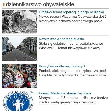
dziennikarstwo obywatelskie
Drażliwy temat reparacji a opcja berlińska
Nowoczesna i Platforma Obywatelska dość
histerycznie oskarża szeregowego posła..
Rewitalizacja Starego Miasta
Stała się ostatnio modna rewitalizacja we
Włocławku. Temat niewątpliwie ciekawy...
Koszykówka dla najmłodszych
Poniedziałek, pogoda nie rozpieszcza, pod
Halą Mistrzów typowy dla meczowego dnia..
Pomóż Martynce stanąć na nóżki
Martynka ma 4,5 roku, urodziła się z bardzo
rzadką wadą genetyczną - zespołem..