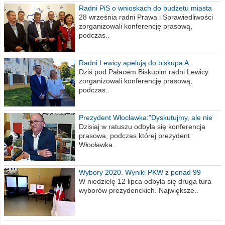
Radni PiS o wnioskach do budżetu miasta
na 2021 rok
28 września radni Prawa i Sprawiedliwości
zorganizowali konferencję prasową,
podczas..
Radni Lewicy apelują do biskupa A.
Wiesława Meringa
Dziś pod Pałacem Biskupim radni Lewicy
zorganizowali konferencję prasową,
podczas..
Prezydent Włocławka:"Dyskutujmy, ale nie
obrażajmy się”
Dzisiaj w ratuszu odbyła się konferencja
prasowa, podczas której prezydent
Włocławka..
Wybory 2020. Wyniki PKW z ponad 99
procent obwodów
W niedzielę 12 lipca odbyła się druga tura
wyborów prezydenckich. Największe..