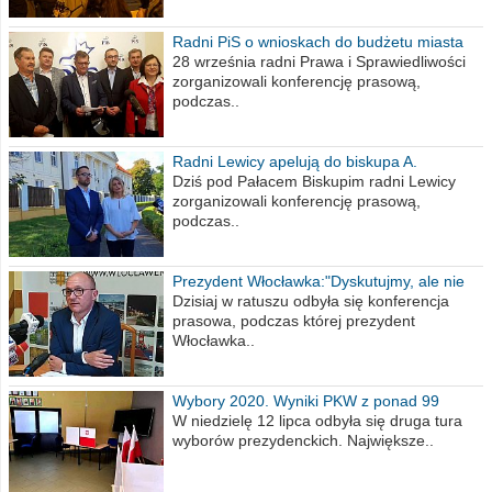
Radni PiS o wnioskach do budżetu miasta
na 2021 rok
28 września radni Prawa i Sprawiedliwości
zorganizowali konferencję prasową,
podczas..
Radni Lewicy apelują do biskupa A.
Wiesława Meringa
Dziś pod Pałacem Biskupim radni Lewicy
zorganizowali konferencję prasową,
podczas..
Prezydent Włocławka:"Dyskutujmy, ale nie
obrażajmy się”
Dzisiaj w ratuszu odbyła się konferencja
prasowa, podczas której prezydent
Włocławka..
Wybory 2020. Wyniki PKW z ponad 99
procent obwodów
W niedzielę 12 lipca odbyła się druga tura
wyborów prezydenckich. Największe..