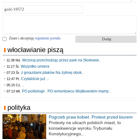
Znam i akceptuję
regulamin portalu
włocławianie piszą
Wczoraj przechodząc przez park na Słodowie..
11:38 Nd.
Wszystko umiera
11:17 Śr.
z gniazdami ptaków Na żytniej obok..
07:23 Śr.
Czytaliście już :..
12:47 Pt.
..
05:15 Cz.
PO politologii . PO remontowcu Wojtkowskim mamy..
07:13 Wt.
polityka
Pogrzeb praw kobiet. Protest przed biurem
poselskim PiS
Protesty na ulicach polskich miast, to
konsekwencje wyroku Trybunału
Konstytucyjnego,..