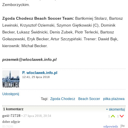
Zemborzyckim.
Zgoda Chodecz Beach Soccer Team:
Bartłomiej Stolarz, Bartosz
Lewinski, Krzysztof Oziemski, Szymon Giętkowski (C), Dominik
Becker, Łukasz Świdnicki, Denis Zubek, Piotr Terlecki, Bartosz
Gołaszewski, Eryk Becker, Artur Szczypiński. Trener: Dawid Bąk,
kierownik: Michał Becker.
przemek@wloclawek.info.pl
P. wloclawek.info.pl
12:41, 25 lipca 2018
Udostępnij
Tagi:
Zgoda Chodecz
Beach Soccer
piłka plażowa
Mistrzostwa Polski Wschodniej
1 komentarz
+ skomentuj
gość-72728
• 27 lipca 2018, 20:54
1
1
dobre zdjęcie
odpowiedz
ID:78286