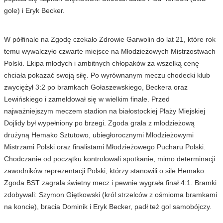
gole) i Eryk Becker.
W półfinale na Zgodę czekało Zdrowie Garwolin do lat 21, które rok
temu wywalczyło czwarte miejsce na Młodzieżowych Mistrzostwach
Polski. Ekipa młodych i ambitnych chłopaków za wszelką cenę
chciała pokazać swoją siłę. Po wyrównanym meczu chodecki klub
zwyciężył 3:2 po bramkach Gołaszewskiego, Beckera oraz
Lewińskiego i zameldował się w wielkim finale. Przed
najważniejszym meczem stadion na białostockiej Plaży Miejskiej
Dojlidy był wypełniony po brzegi. Zgoda grała z młodzieżową
drużyną Hemako Sztutowo, ubiegłorocznymi Młodzieżowymi
Mistrzami Polski oraz finalistami Młodzieżowego Pucharu Polski.
Chodczanie od początku kontrolowali spotkanie, mimo determinacji
zawodników reprezentacji Polski, którzy stanowili o sile Hemako.
Zgoda BST zagrała świetny mecz i pewnie wygrała finał 4:1. Bramki
zdobywali: Szymon Giętkowski (król strzelców z ośmioma bramkami
na koncie), bracia Dominik i Eryk Becker, padł też gol samobójczy.