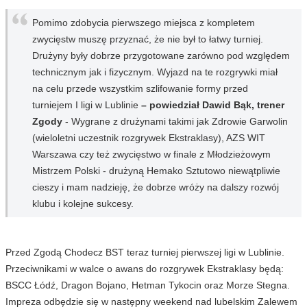
Pomimo zdobycia pierwszego miejsca z kompletem
zwycięstw muszę przyznać, że nie był to łatwy turniej.
Drużyny były dobrze przygotowane zarówno pod względem
technicznym jak i fizycznym. Wyjazd na te rozgrywki miał
na celu przede wszystkim szlifowanie formy przed
turniejem I ligi w Lublinie
– powiedział Dawid Bąk, trener
Zgody
- Wygrane z drużynami takimi jak Zdrowie Garwolin
(wieloletni uczestnik rozgrywek Ekstraklasy), AZS WIT
Warszawa czy też zwycięstwo w finale z Młodzieżowym
Mistrzem Polski - drużyną Hemako Sztutowo niewątpliwie
cieszy i mam nadzieję, że dobrze wróży na dalszy rozwój
klubu i kolejne sukcesy.
Przed Zgodą Chodecz BST teraz turniej pierwszej ligi w Lublinie.
Przeciwnikami w walce o awans do rozgrywek Ekstraklasy będą:
BSCC Łódź, Dragon Bojano, Hetman Tykocin oraz Morze Stegna.
Impreza odbędzie się w następny weekend nad lubelskim Zalewem