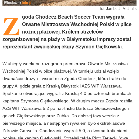
Z
fot. Jan Lech Michalis
goda Chodecz Beach Soccer Team wygrała
Otwarte Mistrzostwa Wschodniej Polski w piłce
nożnej plażowej. Królem strzelców
zorganizowanej na plaży w Białymstoku imprezy został
reprezentant zwycięskiej ekipy Szymon Giętkowski.
W ubiegły weekend rozegrano premierowe Otwarte Mistrzostwa
Wschodniej Polski w piłce plażowej. W turnieju udział wzięło
dwanaście drużyn - wśród nich Zgoda Chodecz, która trafiła do
grupy A, gdzie grała z Kraską Białystok i AZS WIT Warszawa.
Spotkanie otwierające wygrali z Kraską 4:0 po czterech bramkach
kapitana Szymona Giętkowskiego. W drugim meczu Zgoda rozbiła
AZS WIT Warszawa 5:2 po hat-tricku Bartosza Gołaszewskiego i
golach Giętkowskiego oraz Zubka. Do dalszej fazy weszła z
pierwszego miejsca, a następnym rywalem było ekstraklasowe
Zdrowie Garwolin. Chodczanie wygrali 5:0, a dwoma trafieniami
popisał się kapitan Giętkowski. Strzelali także Piotr Terlecki (dwa