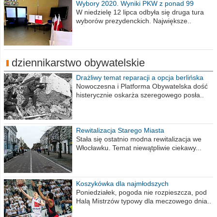
Wybory 2020. Wyniki PKW z ponad 99
procent obwodów
W niedzielę 12 lipca odbyła się druga tura
wyborów prezydenckich. Największe..
dziennikarstwo obywatelskie
Drażliwy temat reparacji a opcja berlińska
Nowoczesna i Platforma Obywatelska dość
histerycznie oskarża szeregowego posła..
Rewitalizacja Starego Miasta
Stała się ostatnio modna rewitalizacja we
Włocławku. Temat niewątpliwie ciekawy...
Koszykówka dla najmłodszych
Poniedziałek, pogoda nie rozpieszcza, pod
Halą Mistrzów typowy dla meczowego dnia..