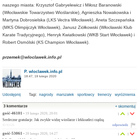
naszego miasta: Krzysztof Gabryelewicz i Miłosz Baranowski
(Włocławskie Towarzystwo Wioślarskie), Agnieszka Nowakowska i
Martyna Dobrosielska (LKS Vectra Włocławek), Aneta Szczepańska
(MKS Olimpijczyk Włocławek), Janusz Ziółkowski (Włocławski Klub
Karate Tradycyjnego), Henryk Kwiatkowski (WKB Start Włocławek) i
Robert Osmólski (KS Champion Włocławek).
przemek@wloclawek.info.pl
P. wloclawek.info.pl
18:47, 19 lutego 2020
Udostępnij
Tagi:
nagrody
marszałek
sportowcy
trenerzy
wyróżnienia
3 komentarze
+ skomentuj
gość-46101
• 19 lutego 2020, 20:01
1
1
Serdeczne gratulacje. Jak zwykle widzę wioślarze i lekkoatleci rządzą.
odpowiedz
ID:82526
gość-53061
• 20 lutego 2020, 14:27
1
1