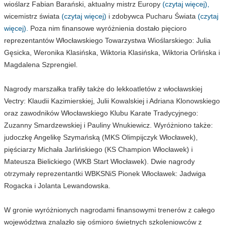
wioślarz Fabian Barański, aktualny mistrz Europy
(czytaj więcej),
wicemistrz świata
(czytaj więcej)
i zdobywca Pucharu Świata
(czytaj
więcej).
Poza nim finansowe wyróżnienia dostało pięcioro
reprezentantów Włocławskiego Towarzystwa Wioślarskiego: Julia
Gęsicka, Weronika Klasińska, Wiktoria Klasińska, Wiktoria Orlińska i
Magdalena Szprengiel.
Nagrody marszałka trafiły także do lekkoatletów z włocławskiej
Vectry: Klaudii Kazimierskiej, Julii Kowalskiej i Adriana Klonowskiego
oraz zawodników Włocławskiego Klubu Karate Tradycyjnego:
Zuzanny Smardzewskiej i Pauliny Wnukiewicz. Wyróżniono także:
judoczkę Angelikę Szymańską (MKS Olimpijczyk Włocławek),
pięściarzy Michała Jarlińskiego (KS Champion Włocławek) i
Mateusza Bielickiego (WKB Start Włocławek). Dwie nagrody
otrzymały reprezentantki WBKSNiS Pionek Włocławek: Jadwiga
Rogacka i Jolanta Lewandowska.
W gronie wyróżnionych nagrodami finansowymi trenerów z całego
województwa znalazło się ośmioro świetnych szkoleniowców z