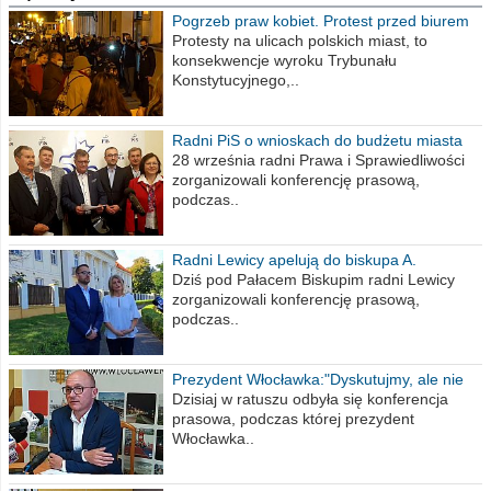
Pogrzeb praw kobiet. Protest przed biurem
poselskim PiS
Protesty na ulicach polskich miast, to
konsekwencje wyroku Trybunału
Konstytucyjnego,..
Radni PiS o wnioskach do budżetu miasta
na 2021 rok
28 września radni Prawa i Sprawiedliwości
zorganizowali konferencję prasową,
podczas..
Radni Lewicy apelują do biskupa A.
Wiesława Meringa
Dziś pod Pałacem Biskupim radni Lewicy
zorganizowali konferencję prasową,
podczas..
Prezydent Włocławka:"Dyskutujmy, ale nie
obrażajmy się”
Dzisiaj w ratuszu odbyła się konferencja
prasowa, podczas której prezydent
Włocławka..