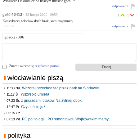
Wioślarze i lekkoatleci w naszym mieście górą !!!
odpowiedz
ID:82528
gość-46412
• 23 lutego 2020, 19:59
1
1
Koszykarzy włocławskich brak, sami najemnicy.....
odpowiedz
ID:82534
Znam i akceptuję
regulamin portalu
włocławianie piszą
Wczoraj przechodząc przez park na Słodowie..
11:38 Nd.
Wszystko umiera
11:17 Śr.
z gniazdami ptaków Na żytniej obok..
07:23 Śr.
Czytaliście już :..
12:47 Pt.
..
05:15 Cz.
PO politologii . PO remontowcu Wojtkowskim mamy..
07:13 Wt.
polityka