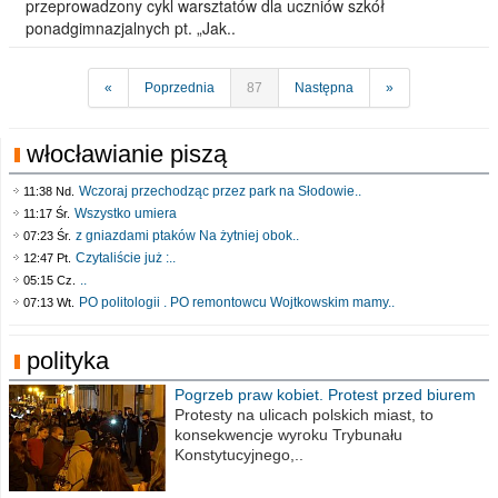
przeprowadzony cykl warsztatów dla uczniów szkół
ponadgimnazjalnych pt. „Jak..
«
Poprzednia
87
Następna
»
włocławianie piszą
Wczoraj przechodząc przez park na Słodowie..
11:38 Nd.
Wszystko umiera
11:17 Śr.
z gniazdami ptaków Na żytniej obok..
07:23 Śr.
Czytaliście już :..
12:47 Pt.
..
05:15 Cz.
PO politologii . PO remontowcu Wojtkowskim mamy..
07:13 Wt.
polityka
Pogrzeb praw kobiet. Protest przed biurem
poselskim PiS
Protesty na ulicach polskich miast, to
konsekwencje wyroku Trybunału
Konstytucyjnego,..