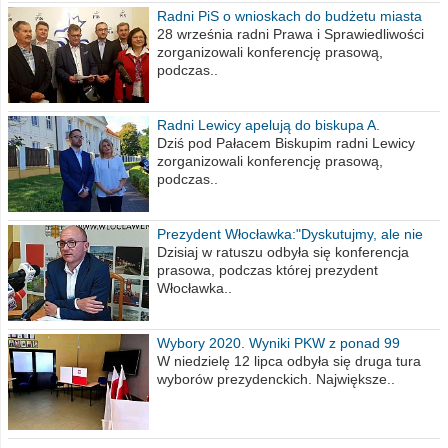
Radni PiS o wnioskach do budżetu miasta
na 2021 rok
28 września radni Prawa i Sprawiedliwości
zorganizowali konferencję prasową,
podczas..
Radni Lewicy apelują do biskupa A.
Wiesława Meringa
Dziś pod Pałacem Biskupim radni Lewicy
zorganizowali konferencję prasową,
podczas..
Prezydent Włocławka:"Dyskutujmy, ale nie
obrażajmy się”
Dzisiaj w ratuszu odbyła się konferencja
prasowa, podczas której prezydent
Włocławka..
Wybory 2020. Wyniki PKW z ponad 99
procent obwodów
W niedzielę 12 lipca odbyła się druga tura
wyborów prezydenckich. Największe..