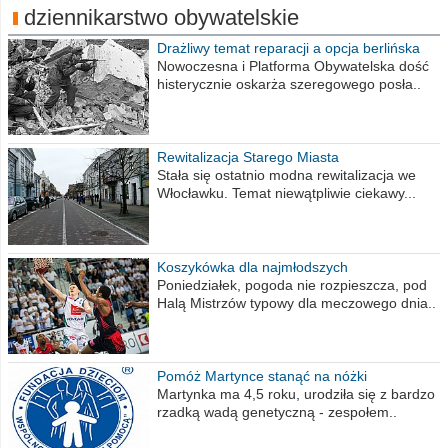
dziennikarstwo obywatelskie
Drażliwy temat reparacji a opcja berlińska
Nowoczesna i Platforma Obywatelska dość
histerycznie oskarża szeregowego posła..
Rewitalizacja Starego Miasta
Stała się ostatnio modna rewitalizacja we
Włocławku. Temat niewątpliwie ciekawy...
Koszykówka dla najmłodszych
Poniedziałek, pogoda nie rozpieszcza, pod
Halą Mistrzów typowy dla meczowego dnia..
Pomóż Martynce stanąć na nóżki
Martynka ma 4,5 roku, urodziła się z bardzo
rzadką wadą genetyczną - zespołem..