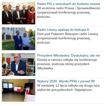
Radni PiS o wnioskach do budżetu miasta
na 2021 rok
28 września radni Prawa i Sprawiedliwości
zorganizowali konferencję prasową,
podczas..
Radni Lewicy apelują do biskupa A.
Wiesława Meringa
Dziś pod Pałacem Biskupim radni Lewicy
zorganizowali konferencję prasową,
podczas..
Prezydent Włocławka:"Dyskutujmy, ale nie
obrażajmy się”
Dzisiaj w ratuszu odbyła się konferencja
prasowa, podczas której prezydent
Włocławka..
Wybory 2020. Wyniki PKW z ponad 99
procent obwodów
W niedzielę 12 lipca odbyła się druga tura
wyborów prezydenckich. Największe..