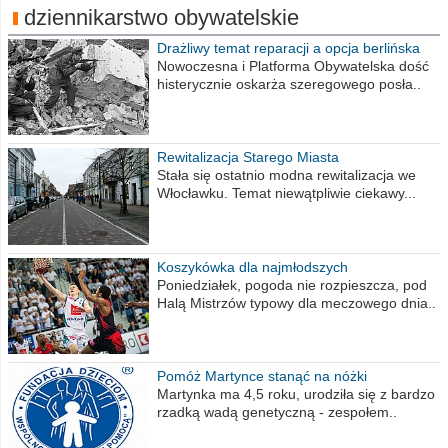
dziennikarstwo obywatelskie
Drażliwy temat reparacji a opcja berlińska
Nowoczesna i Platforma Obywatelska dość
histerycznie oskarża szeregowego posła..
Rewitalizacja Starego Miasta
Stała się ostatnio modna rewitalizacja we
Włocławku. Temat niewątpliwie ciekawy...
Koszykówka dla najmłodszych
Poniedziałek, pogoda nie rozpieszcza, pod
Halą Mistrzów typowy dla meczowego dnia..
Pomóż Martynce stanąć na nóżki
Martynka ma 4,5 roku, urodziła się z bardzo
rzadką wadą genetyczną - zespołem..