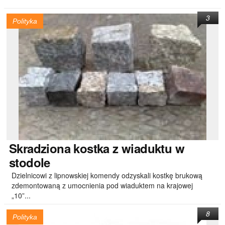
3
Polityka
Skradziona
kostka z wiaduktu w
stodole
Dzielnicowi z lipnowskiej komendy odzyskali kostkę brukową
zdemontowaną z umocnienia pod wiaduktem na krajowej
„10”...
8
Polityka