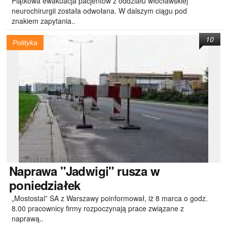
Piątkowa ewakuacja pacjentów z oddziału włocławskiej
neurochirurgii została odwołana. W dalszym ciągu pod
znakiem zapytania..
10
Polityka
Naprawa
"Jadwigi" rusza w
poniedziałek
„Mostostal” SA z Warszawy poinformował, iż 8 marca o godz.
8.00 pracownicy firmy rozpoczynają prace związane z
naprawą..