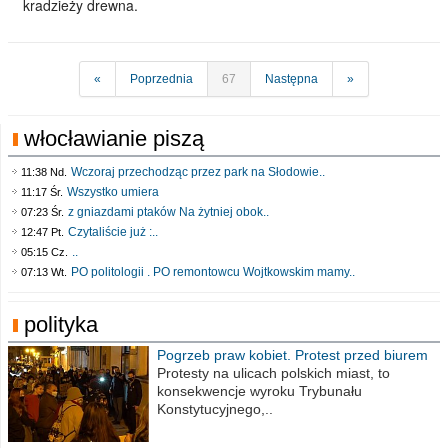
kradzieży drewna.
«
Poprzednia
67
Następna
»
włocławianie piszą
Wczoraj przechodząc przez park na Słodowie..
11:38 Nd.
Wszystko umiera
11:17 Śr.
z gniazdami ptaków Na żytniej obok..
07:23 Śr.
Czytaliście już :..
12:47 Pt.
..
05:15 Cz.
PO politologii . PO remontowcu Wojtkowskim mamy..
07:13 Wt.
polityka
Pogrzeb praw kobiet. Protest przed biurem
poselskim PiS
Protesty na ulicach polskich miast, to
konsekwencje wyroku Trybunału
Konstytucyjnego,..