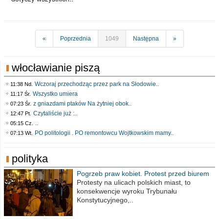
«
Poprzednia
1049
Następna
»
włocławianie piszą
Wczoraj przechodząc przez park na Słodowie..
11:38 Nd.
Wszystko umiera
11:17 Śr.
z gniazdami ptaków Na żytniej obok..
07:23 Śr.
Czytaliście już :..
12:47 Pt.
..
05:15 Cz.
PO politologii . PO remontowcu Wojtkowskim mamy..
07:13 Wt.
polityka
Pogrzeb praw kobiet. Protest przed biurem
poselskim PiS
Protesty na ulicach polskich miast, to
konsekwencje wyroku Trybunału
Konstytucyjnego,..