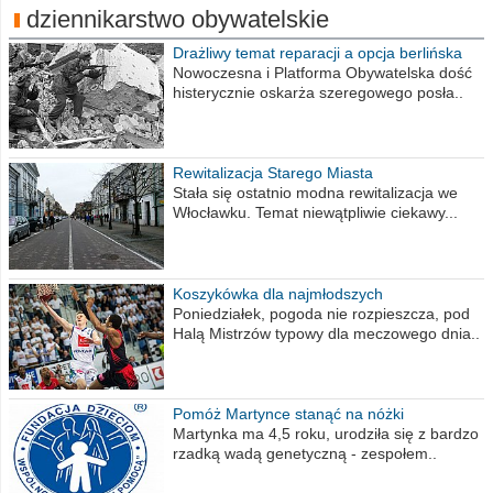
dziennikarstwo obywatelskie
Drażliwy temat reparacji a opcja berlińska
Nowoczesna i Platforma Obywatelska dość
histerycznie oskarża szeregowego posła..
Rewitalizacja Starego Miasta
Stała się ostatnio modna rewitalizacja we
Włocławku. Temat niewątpliwie ciekawy...
Koszykówka dla najmłodszych
Poniedziałek, pogoda nie rozpieszcza, pod
Halą Mistrzów typowy dla meczowego dnia..
Pomóż Martynce stanąć na nóżki
Martynka ma 4,5 roku, urodziła się z bardzo
rzadką wadą genetyczną - zespołem..