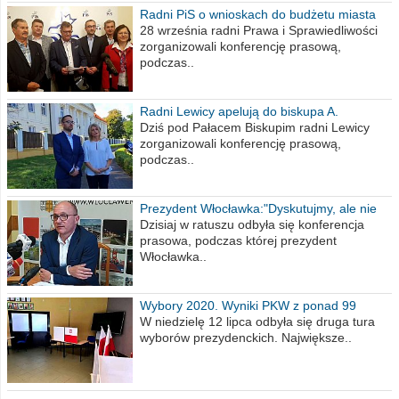
Radni PiS o wnioskach do budżetu miasta
na 2021 rok
28 września radni Prawa i Sprawiedliwości
zorganizowali konferencję prasową,
podczas..
Radni Lewicy apelują do biskupa A.
Wiesława Meringa
Dziś pod Pałacem Biskupim radni Lewicy
zorganizowali konferencję prasową,
podczas..
Prezydent Włocławka:"Dyskutujmy, ale nie
obrażajmy się”
Dzisiaj w ratuszu odbyła się konferencja
prasowa, podczas której prezydent
Włocławka..
Wybory 2020. Wyniki PKW z ponad 99
procent obwodów
W niedzielę 12 lipca odbyła się druga tura
wyborów prezydenckich. Największe..