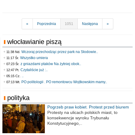
«
Poprzednia
1051
Następna
»
włocławianie piszą
Wczoraj przechodząc przez park na Słodowie..
11:38 Nd.
Wszystko umiera
11:17 Śr.
z gniazdami ptaków Na żytniej obok..
07:23 Śr.
Czytaliście już :..
12:47 Pt.
..
05:15 Cz.
PO politologii . PO remontowcu Wojtkowskim mamy..
07:13 Wt.
polityka
Pogrzeb praw kobiet. Protest przed biurem
poselskim PiS
Protesty na ulicach polskich miast, to
konsekwencje wyroku Trybunału
Konstytucyjnego,..