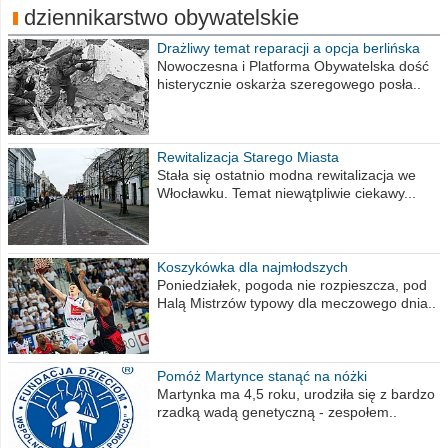
dziennikarstwo obywatelskie
Drażliwy temat reparacji a opcja berlińska
Nowoczesna i Platforma Obywatelska dość
histerycznie oskarża szeregowego posła..
Rewitalizacja Starego Miasta
Stała się ostatnio modna rewitalizacja we
Włocławku. Temat niewątpliwie ciekawy...
Koszykówka dla najmłodszych
Poniedziałek, pogoda nie rozpieszcza, pod
Halą Mistrzów typowy dla meczowego dnia..
Pomóż Martynce stanąć na nóżki
Martynka ma 4,5 roku, urodziła się z bardzo
rzadką wadą genetyczną - zespołem..