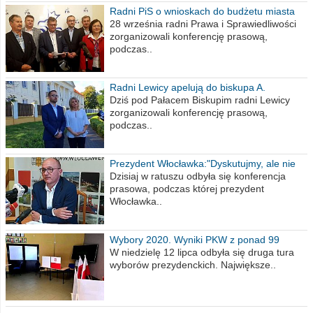
Radni PiS o wnioskach do budżetu miasta
na 2021 rok
28 września radni Prawa i Sprawiedliwości
zorganizowali konferencję prasową,
podczas..
Radni Lewicy apelują do biskupa A.
Wiesława Meringa
Dziś pod Pałacem Biskupim radni Lewicy
zorganizowali konferencję prasową,
podczas..
Prezydent Włocławka:"Dyskutujmy, ale nie
obrażajmy się”
Dzisiaj w ratuszu odbyła się konferencja
prasowa, podczas której prezydent
Włocławka..
Wybory 2020. Wyniki PKW z ponad 99
procent obwodów
W niedzielę 12 lipca odbyła się druga tura
wyborów prezydenckich. Największe..