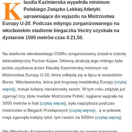
K
laudia Kazimierska wypełniła minimum
Polskiego Związku Lekkiej Atletyki
uprawniające do wyjazdu na Mistrzostwa
Europy U-20. Podczas mityngu zorganizowanego na
włocławskim stadionie biegaczka Vectry uzyskała na
dystansie 1500 metrów czas 4:21,50.
Na stadionie włocławskiego OSIRu zorganizowany został w sobotę
lekkoatletyczny Puchar Kujaw. Główną atrakcją tego mitingu była
próba uzyskania przez Klaudię Kazimierską minimum na
Mistrzostwa Europy U-20, które odbędą się w lipcu w szwedzkim
Boras. Włocławianka, która jest brązową medalistką Europy
(czytaj
więcej)
, notuje kolejny niesamowity sezon. W tym roku zdążyła już
zgarnąć trzy złote medale Mistrzostw Polski: najpierw wygrała na
3000 metrów w hali
(czytaj więcej)
, była najszybsza podczas
mistrzostw w Biegach Przełajowych
(czytaj więcej)
, a w połowie
maja zgarnęła kolejny tytuł, tym razem na 5000m
(czytaj więcej).
We Włocławku Kazimierska wystartowała na swoim koronnym