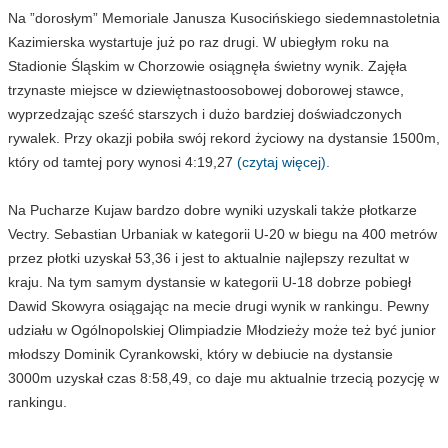
Na ”dorosłym” Memoriale Janusza Kusocińskiego siedemnastoletnia
Kazimierska wystartuje już po raz drugi. W ubiegłym roku na
Stadionie Śląskim w Chorzowie osiągnęła świetny wynik. Zajęła
trzynaste miejsce w dziewiętnastoosobowej doborowej stawce,
wyprzedzając sześć starszych i dużo bardziej doświadczonych
rywalek. Przy okazji pobiła swój rekord życiowy na dystansie 1500m,
który od tamtej pory wynosi 4:19,27
(czytaj więcej).
Na Pucharze Kujaw bardzo dobre wyniki uzyskali także płotkarze
Vectry. Sebastian Urbaniak w kategorii U-20 w biegu na 400 metrów
przez płotki uzyskał 53,36 i jest to aktualnie najlepszy rezultat w
kraju. Na tym samym dystansie w kategorii U-18 dobrze pobiegł
Dawid Skowyra osiągając na mecie drugi wynik w rankingu. Pewny
udziału w Ogólnopolskiej Olimpiadzie Młodzieży może też być junior
młodszy Dominik Cyrankowski, który w debiucie na dystansie
3000m uzyskał czas 8:58,49, co daje mu aktualnie trzecią pozycję w
rankingu.