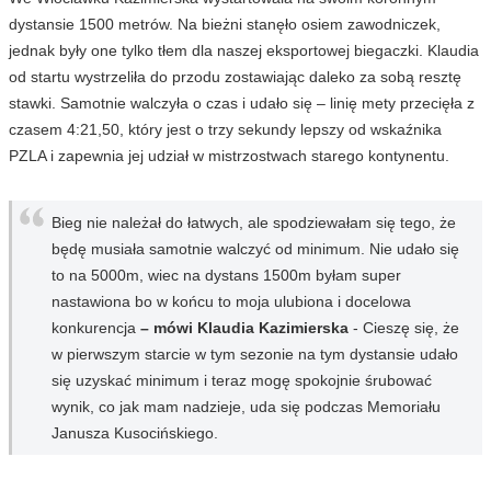
dystansie 1500 metrów. Na bieżni stanęło osiem zawodniczek,
jednak były one tylko tłem dla naszej eksportowej biegaczki. Klaudia
od startu wystrzeliła do przodu zostawiając daleko za sobą resztę
stawki. Samotnie walczyła o czas i udało się – linię mety przecięła z
czasem 4:21,50, który jest o trzy sekundy lepszy od wskaźnika
PZLA i zapewnia jej udział w mistrzostwach starego kontynentu.
Bieg nie należał do łatwych, ale spodziewałam się tego, że
będę musiała samotnie walczyć od minimum. Nie udało się
to na 5000m, wiec na dystans 1500m byłam super
nastawiona bo w końcu to moja ulubiona i docelowa
konkurencja
– mówi Klaudia Kazimierska
- Cieszę się, że
w pierwszym starcie w tym sezonie na tym dystansie udało
się uzyskać minimum i teraz mogę spokojnie śrubować
wynik, co jak mam nadzieje, uda się podczas Memoriału
Janusza Kusocińskiego.