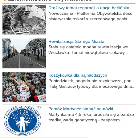
Drażliwy temat reparacji a opcja berlińska
Nowoczesna i Platforma Obywatelska dość
histerycznie oskarża szeregowego posła..
Rewitalizacja Starego Miasta
Stała się ostatnio modna rewitalizacja we
Włocławku. Temat niewątpliwie ciekawy...
Koszykówka dla najmłodszych
Poniedziałek, pogoda nie rozpieszcza, pod
Halą Mistrzów typowy dla meczowego dnia..
Pomóż Martynce stanąć na nóżki
Martynka ma 4,5 roku, urodziła się z bardzo
rzadką wadą genetyczną - zespołem..