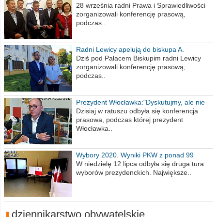
na 2021 rok
28 września radni Prawa i Sprawiedliwości
zorganizowali konferencję prasową,
podczas..
Radni Lewicy apelują do biskupa A.
Wiesława Meringa
Dziś pod Pałacem Biskupim radni Lewicy
zorganizowali konferencję prasową,
podczas..
Prezydent Włocławka:"Dyskutujmy, ale nie
obrażajmy się”
Dzisiaj w ratuszu odbyła się konferencja
prasowa, podczas której prezydent
Włocławka..
Wybory 2020. Wyniki PKW z ponad 99
procent obwodów
W niedzielę 12 lipca odbyła się druga tura
wyborów prezydenckich. Największe..
dziennikarstwo obywatelskie