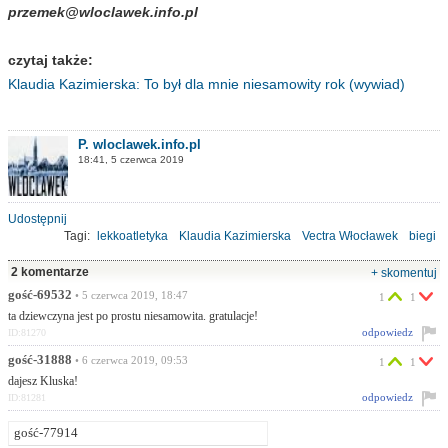
przemek@wloclawek.info.pl
czytaj także:
Klaudia Kazimierska: To był dla mnie niesamowity rok (wywiad)
P. wloclawek.info.pl
18:41, 5 czerwca 2019
Udostępnij
Tagi:
lekkoatletyka
Klaudia Kazimierska
Vectra Włocławek
biegi
wywiad
2 komentarze
+ skomentuj
gość-69532
• 5 czerwca 2019, 18:47
1
1
ta dziewczyna jest po prostu niesamowita. gratulacje!
odpowiedz
ID:81270
gość-31888
• 6 czerwca 2019, 09:53
1
1
dajesz Kluska!
odpowiedz
ID:81281