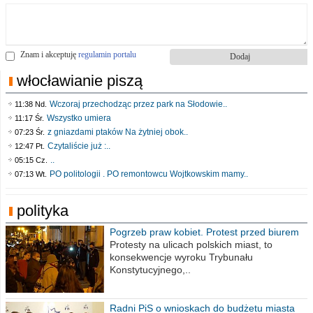
Znam i akceptuję
regulamin portalu
włocławianie piszą
Wczoraj przechodząc przez park na Słodowie..
11:38 Nd.
Wszystko umiera
11:17 Śr.
z gniazdami ptaków Na żytniej obok..
07:23 Śr.
Czytaliście już :..
12:47 Pt.
..
05:15 Cz.
PO politologii . PO remontowcu Wojtkowskim mamy..
07:13 Wt.
polityka
Pogrzeb praw kobiet. Protest przed biurem
poselskim PiS
Protesty na ulicach polskich miast, to
konsekwencje wyroku Trybunału
Konstytucyjnego,..
Radni PiS o wnioskach do budżetu miasta