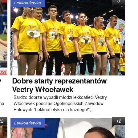
3
Lekkoatletyka
y
Dobre
starty reprezentantów
Vectry Włocławek
Bardzo dobrze wypadli młodzi lekkoatleci Vectry
 na
Włocławek podczas Ogólnopolskich Zawodów
Halowych "Lekkoatletyka dla każdego!",..
22
12
Lekkoatletyka