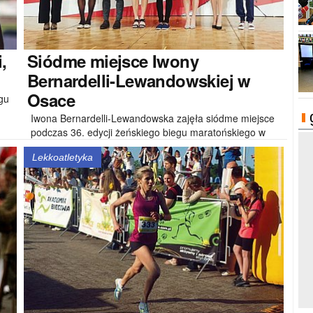
,
Siódme
miejsce Iwony
Bernardelli-Lewandowskiej w
Osace
gu
Iwona Bernardelli-Lewandowska zajęła siódme miejsce
podczas 36. edycji żeńskiego biegu maratońskiego w
Osace. Biegaczka..
Lekkoatletyka