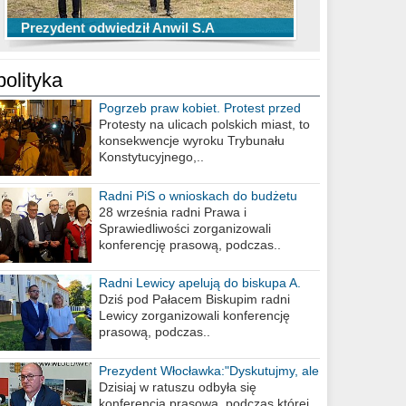
TOP 10 przechwytów Anwilu Włocławek
TOP 5 rzutów Anwilu Włocławek w BCL
Prezydent odwiedził Anwil S.A
w EBL w sezonie 2019/2020
w sezonie 2019/2020
polityka
Pogrzeb praw kobiet. Protest przed
biurem poselskim PiS
Protesty na ulicach polskich miast, to
konsekwencje wyroku Trybunału
Konstytucyjnego,..
Radni PiS o wnioskach do budżetu
miasta na 2021 rok
28 września radni Prawa i
Sprawiedliwości zorganizowali
konferencję prasową, podczas..
Radni Lewicy apelują do biskupa A.
Wiesława Meringa
Dziś pod Pałacem Biskupim radni
Lewicy zorganizowali konferencję
prasową, podczas..
Prezydent Włocławka:"Dyskutujmy, ale
nie obrażajmy się”
Dzisiaj w ratuszu odbyła się
konferencja prasowa, podczas której