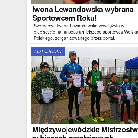
Iwona
Lewandowska wybrana
Sportowcem Roku!
Szeregowa Iwona Lewandowska zwyciężyła w
plebiscycie na najpopularniejszego sportowca Wojsk
Polskiego, zorganizowanego przez portal..
Lekkoatletyka
Międzywojewódzkie
Mistrzostw
w biegach przełajowych