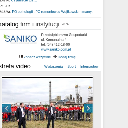
Czytaliście już :..
2:47 Pt.
..
5:15 Cz.
PO politologii . PO remontowcu Wojtkowskim mamy..
7:13 Wt.
katalog firm
i instytucji
2874
Przedsiębiorstwo Gospodarki
ul. Komunalna 4,
tel. (54) 412-18-00
www.saniko.com.pl
Zobacz wszystkie
Dodaj firmę
strefa video
Wydarzenia
Sport
Internautów
sixf33t .Last Year DRONE FOOTAGE
XXIII Sesja Rady Miasta Włocławek VIII
Ni To Ponk - W oczach mamy strach
Włocławek
kadencji w dniu 09.06.2020 r.