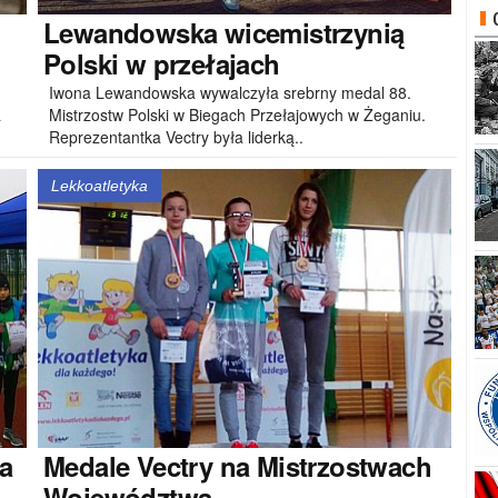
Lewandowska
wicemistrzynią
Polski w przełajach
Iwona Lewandowska wywalczyła srebrny medal 88.
a
Mistrzostw Polski w Biegach Przełajowych w Żeganiu.
Reprezentantka Vectry była liderką..
Lekkoatletyka
a
Medale
Vectry na Mistrzostwach
Województwa