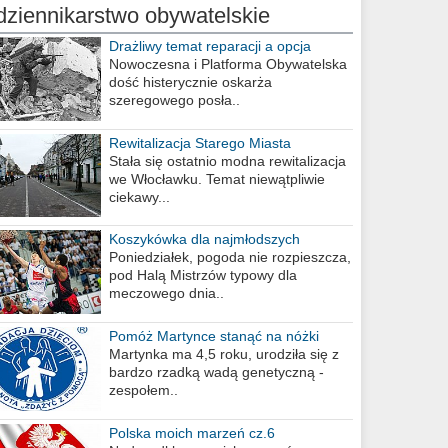
dziennikarstwo obywatelskie
Drażliwy temat reparacji a opcja
berlińska
Nowoczesna i Platforma Obywatelska
dość histerycznie oskarża
szeregowego posła..
Rewitalizacja Starego Miasta
Stała się ostatnio modna rewitalizacja
we Włocławku. Temat niewątpliwie
ciekawy...
Koszykówka dla najmłodszych
Poniedziałek, pogoda nie rozpieszcza,
pod Halą Mistrzów typowy dla
meczowego dnia..
Pomóż Martynce stanąć na nóżki
Martynka ma 4,5 roku, urodziła się z
bardzo rzadką wadą genetyczną -
zespołem..
Polska moich marzeń cz.6