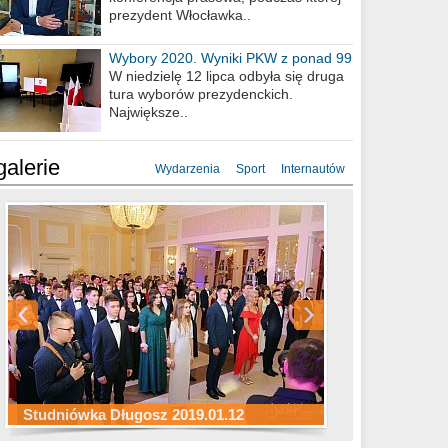
prezydent Włocławka..
Wybory 2020. Wyniki PKW z ponad 99
procent obwodów
W niedzielę 12 lipca odbyła się druga
tura wyborów prezydenckich.
Największe..
galerie
Wydarzenia
Sport
Internautów
Studniówka ZS Ekonomicznych
Studniówka Kopernik 2019.01.11
Studniówka LMK 2019.01.05
2019.01.05
Studniówka Długosz 2019.01.12
ZS Budowlanych 2019.01.12
Studniówka LZK 2019.01.11