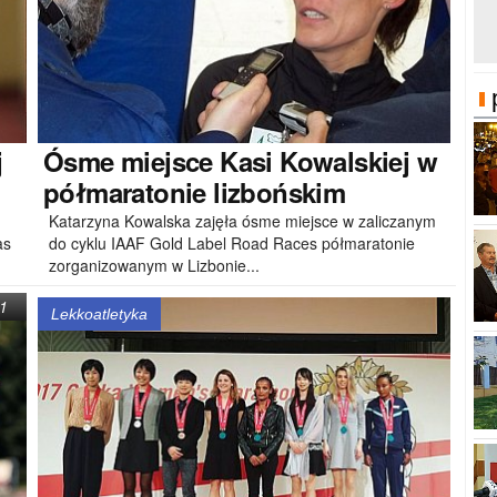
j
Ósme
miejsce Kasi Kowalskiej w
półmaratonie lizbońskim
Katarzyna Kowalska zajęła ósme miejsce w zaliczanym
as
do cyklu IAAF Gold Label Road Races półmaratonie
zorganizowanym w Lizbonie...
1
Lekkoatletyka