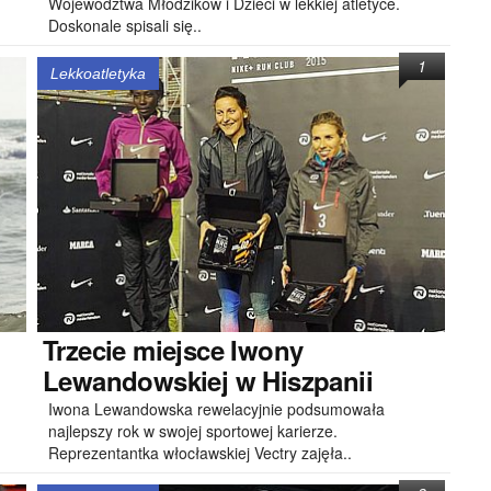
Województwa Młodzików i Dzieci w lekkiej atletyce.
Doskonale spisali się..
1
Lekkoatletyka
Trzecie
miejsce Iwony
Lewandowskiej w Hiszpanii
Iwona Lewandowska rewelacyjnie podsumowała
najlepszy rok w swojej sportowej karierze.
Reprezentantka włocławskiej Vectry zajęła..