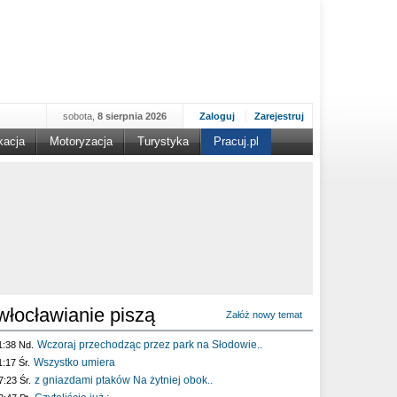
sobota,
8 sierpnia 2026
Zaloguj
Zarejestruj
kacja
Motoryzacja
Turystyka
Pracuj.pl
włocławianie piszą
Załóż nowy temat
Wczoraj przechodząc przez park na Słodowie..
1:38 Nd.
Wszystko umiera
1:17 Śr.
z gniazdami ptaków Na żytniej obok..
7:23 Śr.