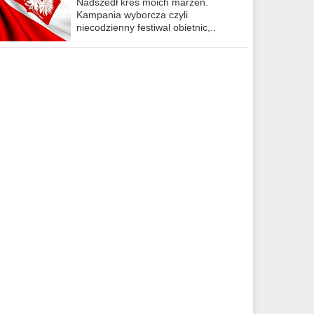
Nadszedł kres moich marzeń.
Kampania wyborcza czyli
niecodzienny festiwal obietnic,..