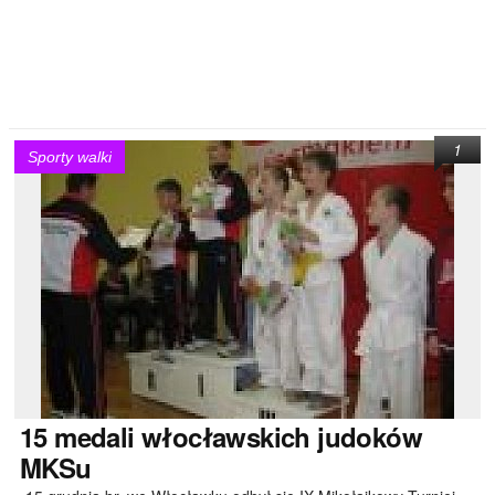
1
Sporty walki
15
medali włocławskich judoków
MKSu