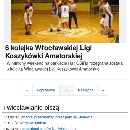
6
kolejka Włocławskiej Ligi
Koszykówki Amatorskiej
W miniony weekend na parkiecie Hali OSiRu rozegrana została
6 kolejka Włocławskiej Ligi Koszykówki Amatorskiej.
«
Poprzednia
340
Następna
»
włocławianie piszą
Wczoraj przechodząc przez park na Słodowie..
11:38 Nd.
Wszystko umiera
11:17 Śr.
z gniazdami ptaków Na żytniej obok..
07:23 Śr.