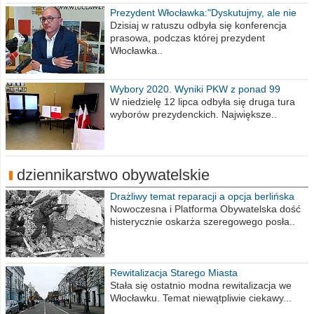
Prezydent Włocławka:"Dyskutujmy, ale nie
obrażajmy się”
Dzisiaj w ratuszu odbyła się konferencja
prasowa, podczas której prezydent
Włocławka..
Wybory 2020. Wyniki PKW z ponad 99
procent obwodów
W niedzielę 12 lipca odbyła się druga tura
wyborów prezydenckich. Największe..
dziennikarstwo obywatelskie
Drażliwy temat reparacji a opcja berlińska
Nowoczesna i Platforma Obywatelska dość
histerycznie oskarża szeregowego posła..
Rewitalizacja Starego Miasta
Stała się ostatnio modna rewitalizacja we
Włocławku. Temat niewątpliwie ciekawy...