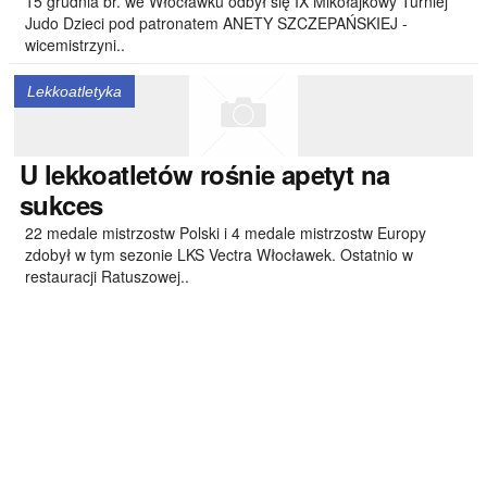
15 grudnia br. we Włocławku odbył się IX Mikołajkowy Turniej
Judo Dzieci pod patronatem ANETY SZCZEPAŃSKIEJ -
wicemistrzyni..
Lekkoatletyka
U
lekkoatletów rośnie apetyt na
sukces
22 medale mistrzostw Polski i 4 medale mistrzostw Europy
zdobył w tym sezonie LKS Vectra Włocławek. Ostatnio w
restauracji Ratuszowej..