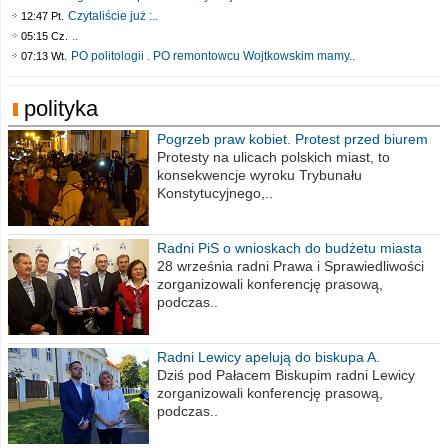
Czytaliście już :..
12:47 Pt.
..
05:15 Cz.
PO politologii . PO remontowcu Wojtkowskim mamy..
07:13 Wt.
polityka
Pogrzeb praw kobiet. Protest przed biurem
poselskim PiS
Protesty na ulicach polskich miast, to
konsekwencje wyroku Trybunału
Konstytucyjnego,..
Radni PiS o wnioskach do budżetu miasta
na 2021 rok
28 września radni Prawa i Sprawiedliwości
zorganizowali konferencję prasową,
podczas..
Radni Lewicy apelują do biskupa A.
Wiesława Meringa
Dziś pod Pałacem Biskupim radni Lewicy
zorganizowali konferencję prasową,
podczas..