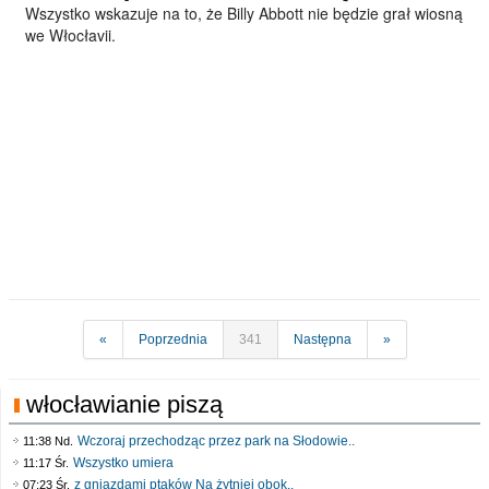
Wszystko wskazuje na to, że Billy Abbott nie będzie grał wiosną
we Włocłavii.
«
Poprzednia
341
Następna
»
włocławianie piszą
Wczoraj przechodząc przez park na Słodowie..
11:38 Nd.
Wszystko umiera
11:17 Śr.
z gniazdami ptaków Na żytniej obok..
07:23 Śr.