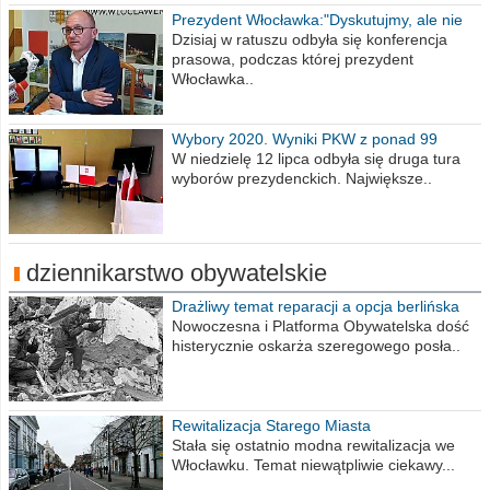
Prezydent Włocławka:"Dyskutujmy, ale nie
obrażajmy się”
Dzisiaj w ratuszu odbyła się konferencja
prasowa, podczas której prezydent
Włocławka..
Wybory 2020. Wyniki PKW z ponad 99
procent obwodów
W niedzielę 12 lipca odbyła się druga tura
wyborów prezydenckich. Największe..
dziennikarstwo obywatelskie
Drażliwy temat reparacji a opcja berlińska
Nowoczesna i Platforma Obywatelska dość
histerycznie oskarża szeregowego posła..
Rewitalizacja Starego Miasta
Stała się ostatnio modna rewitalizacja we
Włocławku. Temat niewątpliwie ciekawy...