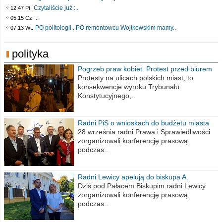
Czytaliście już :..
12:47 Pt.
..
05:15 Cz.
PO politologii . PO remontowcu Wojtkowskim mamy..
07:13 Wt.
polityka
Pogrzeb praw kobiet. Protest przed biurem
poselskim PiS
Protesty na ulicach polskich miast, to
konsekwencje wyroku Trybunału
Konstytucyjnego,..
Radni PiS o wnioskach do budżetu miasta
na 2021 rok
28 września radni Prawa i Sprawiedliwości
zorganizowali konferencję prasową,
podczas..
Radni Lewicy apelują do biskupa A.
Wiesława Meringa
Dziś pod Pałacem Biskupim radni Lewicy
zorganizowali konferencję prasową,
podczas..