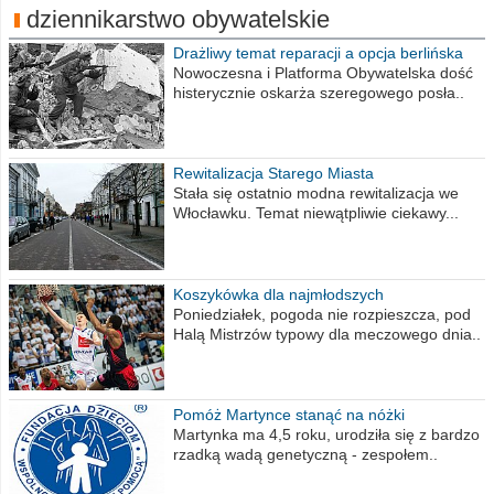
dziennikarstwo obywatelskie
Drażliwy temat reparacji a opcja berlińska
Nowoczesna i Platforma Obywatelska dość
histerycznie oskarża szeregowego posła..
Rewitalizacja Starego Miasta
Stała się ostatnio modna rewitalizacja we
Włocławku. Temat niewątpliwie ciekawy...
Koszykówka dla najmłodszych
Poniedziałek, pogoda nie rozpieszcza, pod
Halą Mistrzów typowy dla meczowego dnia..
Pomóż Martynce stanąć na nóżki
Martynka ma 4,5 roku, urodziła się z bardzo
rzadką wadą genetyczną - zespołem..