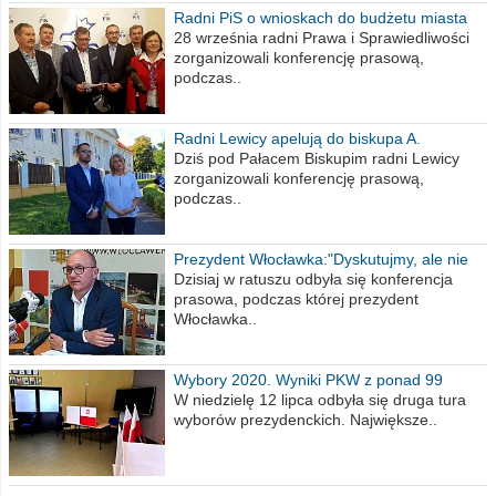
Radni PiS o wnioskach do budżetu miasta
na 2021 rok
28 września radni Prawa i Sprawiedliwości
zorganizowali konferencję prasową,
podczas..
Radni Lewicy apelują do biskupa A.
Wiesława Meringa
Dziś pod Pałacem Biskupim radni Lewicy
zorganizowali konferencję prasową,
podczas..
Prezydent Włocławka:"Dyskutujmy, ale nie
obrażajmy się”
Dzisiaj w ratuszu odbyła się konferencja
prasowa, podczas której prezydent
Włocławka..
Wybory 2020. Wyniki PKW z ponad 99
procent obwodów
W niedzielę 12 lipca odbyła się druga tura
wyborów prezydenckich. Największe..