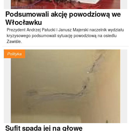
Podsumowali
akcję powodziową we
Włocławku
Prezydent Andrzej Pałucki i Janusz Majerski naczelnik wydziału
kryzysowego podsumowali sytuację powodziową na osiedlu
Zawiśle.
Polityka
Sufit
spada jej na głowę