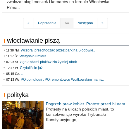
zwalczał plagi meszek i komarów na terenie Włocławka.
Firma..
«
Poprzednia
64
Następna
»
włocławianie piszą
Wczoraj przechodząc przez park na Słodowie..
11:38 Nd.
Wszystko umiera
11:17 Śr.
z gniazdami ptaków Na żytniej obok..
07:23 Śr.
Czytaliście już :..
12:47 Pt.
..
05:15 Cz.
PO politologii . PO remontowcu Wojtkowskim mamy..
07:13 Wt.
polityka
Pogrzeb praw kobiet. Protest przed biurem
poselskim PiS
Protesty na ulicach polskich miast, to
konsekwencje wyroku Trybunału
Konstytucyjnego,..