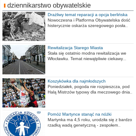
dziennikarstwo obywatelskie
Drażliwy temat reparacji a opcja berlińska
Nowoczesna i Platforma Obywatelska dość
histerycznie oskarża szeregowego posła..
Rewitalizacja Starego Miasta
Stała się ostatnio modna rewitalizacja we
Włocławku. Temat niewątpliwie ciekawy...
Koszykówka dla najmłodszych
Poniedziałek, pogoda nie rozpieszcza, pod
Halą Mistrzów typowy dla meczowego dnia..
Pomóż Martynce stanąć na nóżki
Martynka ma 4,5 roku, urodziła się z bardzo
rzadką wadą genetyczną - zespołem..