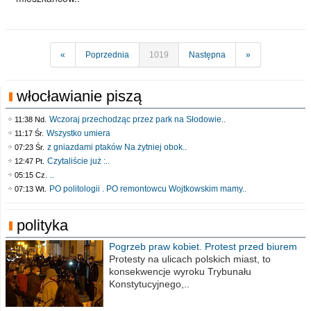
«
Poprzednia
1019
Następna
»
włocławianie piszą
Wczoraj przechodząc przez park na Słodowie..
11:38 Nd.
Wszystko umiera
11:17 Śr.
z gniazdami ptaków Na żytniej obok..
07:23 Śr.
Czytaliście już :..
12:47 Pt.
..
05:15 Cz.
PO politologii . PO remontowcu Wojtkowskim mamy..
07:13 Wt.
polityka
Pogrzeb praw kobiet. Protest przed biurem
poselskim PiS
Protesty na ulicach polskich miast, to
konsekwencje wyroku Trybunału
Konstytucyjnego,..