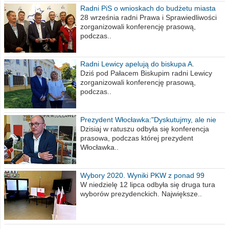
Radni PiS o wnioskach do budżetu miasta
na 2021 rok
28 września radni Prawa i Sprawiedliwości
zorganizowali konferencję prasową,
podczas..
Radni Lewicy apelują do biskupa A.
Wiesława Meringa
Dziś pod Pałacem Biskupim radni Lewicy
zorganizowali konferencję prasową,
podczas..
Prezydent Włocławka:"Dyskutujmy, ale nie
obrażajmy się”
Dzisiaj w ratuszu odbyła się konferencja
prasowa, podczas której prezydent
Włocławka..
Wybory 2020. Wyniki PKW z ponad 99
procent obwodów
W niedzielę 12 lipca odbyła się druga tura
wyborów prezydenckich. Największe..