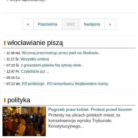
«
Poprzednia
1042
Następna
»
włocławianie piszą
Wczoraj przechodząc przez park na Słodowie..
11:38 Nd.
Wszystko umiera
11:17 Śr.
z gniazdami ptaków Na żytniej obok..
07:23 Śr.
Czytaliście już :..
12:47 Pt.
..
05:15 Cz.
PO politologii . PO remontowcu Wojtkowskim mamy..
07:13 Wt.
polityka
Pogrzeb praw kobiet. Protest przed biurem
poselskim PiS
Protesty na ulicach polskich miast, to
konsekwencje wyroku Trybunału
Konstytucyjnego,..