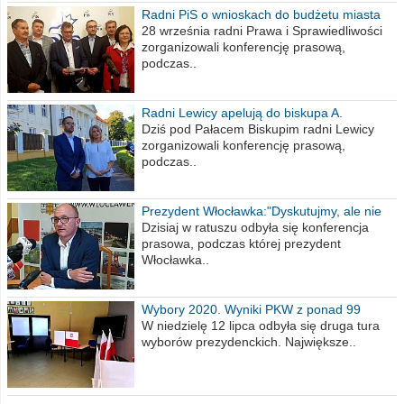
Radni PiS o wnioskach do budżetu miasta
na 2021 rok
28 września radni Prawa i Sprawiedliwości
zorganizowali konferencję prasową,
podczas..
Radni Lewicy apelują do biskupa A.
Wiesława Meringa
Dziś pod Pałacem Biskupim radni Lewicy
zorganizowali konferencję prasową,
podczas..
Prezydent Włocławka:"Dyskutujmy, ale nie
obrażajmy się”
Dzisiaj w ratuszu odbyła się konferencja
prasowa, podczas której prezydent
Włocławka..
Wybory 2020. Wyniki PKW z ponad 99
procent obwodów
W niedzielę 12 lipca odbyła się druga tura
wyborów prezydenckich. Największe..