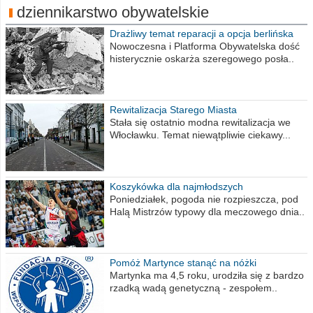
dziennikarstwo obywatelskie
Drażliwy temat reparacji a opcja berlińska
Nowoczesna i Platforma Obywatelska dość
histerycznie oskarża szeregowego posła..
Rewitalizacja Starego Miasta
Stała się ostatnio modna rewitalizacja we
Włocławku. Temat niewątpliwie ciekawy...
Koszykówka dla najmłodszych
Poniedziałek, pogoda nie rozpieszcza, pod
Halą Mistrzów typowy dla meczowego dnia..
Pomóż Martynce stanąć na nóżki
Martynka ma 4,5 roku, urodziła się z bardzo
rzadką wadą genetyczną - zespołem..