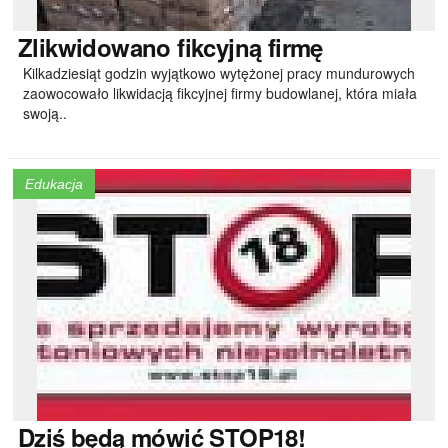
Zlikwidowano
fikcyjną firmę
Kilkadziesiąt godzin wyjątkowo wytężonej pracy mundurowych
zaowocowało likwidacją fikcyjnej firmy budowlanej, która miała
swoją..
Edukacja
Dziś
będą mówić STOP18!