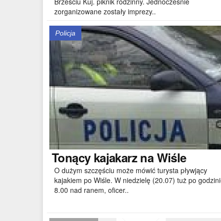
Brześciu Kuj. piknik rodzinny. Jednocześnie
zorganizowane zostały imprezy..
Policja
Tonący
kajakarz na Wiśle
O dużym szczęściu może mówić turysta pływjący
kajakiem po Wiśle. W niedzielę (20.07) tuż po godzin
8.00 nad ranem, oficer..