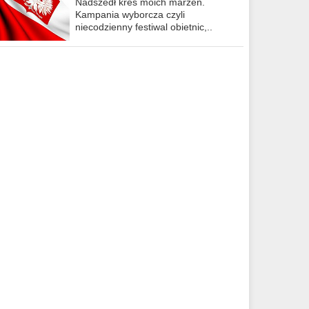
Nadszedł kres moich marzeń.
Kampania wyborcza czyli
niecodzienny festiwal obietnic,..