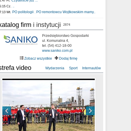
Czytaliście już :..
2:47 Pt.
..
5:15 Cz.
PO politologii . PO remontowcu Wojtkowskim mamy..
7:13 Wt.
katalog firm
i instytucji
2874
Przedsiębiorstwo Gospodarki
ul. Komunalna 4,
tel. (54) 412-18-00
www.saniko.com.pl
Zobacz wszystkie
Dodaj firmę
strefa video
Wydarzenia
Sport
Internautów
sixf33t .Last Year DRONE FOOTAGE
XXIII Sesja Rady Miasta Włocławek VIII
Ni To Ponk - W oczach mamy strach
Włocławek
kadencji w dniu 09.06.2020 r.