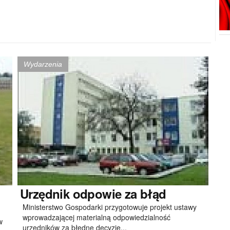
Wydarzenia
o
Urzędnik
odpowie za błąd
Ministerstwo Gospodarki przygotowuje projekt ustawy
wprowadzającej materialną odpowiedzialność
w
urzędników za błędne decyzje,..