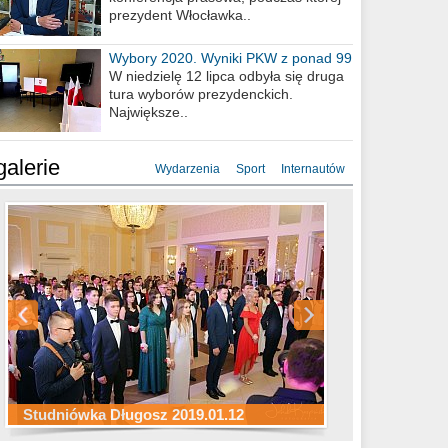
prezydent Włocławka..
Wybory 2020. Wyniki PKW z ponad 99
procent obwodów
W niedzielę 12 lipca odbyła się druga
tura wyborów prezydenckich.
Największe..
galerie
Wydarzenia
Sport
Internautów
Studniówka ZS Ekonomicznych
Studniówka Kopernik 2019.01.11
Studniówka LMK 2019.01.05
2019.01.05
Studniówka Długosz 2019.01.12
ZS Budowlanych 2019.01.12
Studniówka LZK 2019.01.11