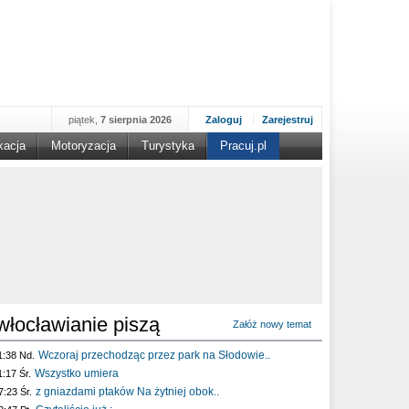
piątek,
7 sierpnia 2026
Zaloguj
Zarejestruj
kacja
Motoryzacja
Turystyka
Pracuj.pl
włocławianie piszą
Załóż nowy temat
Wczoraj przechodząc przez park na Słodowie..
1:38 Nd.
Wszystko umiera
1:17 Śr.
z gniazdami ptaków Na żytniej obok..
7:23 Śr.