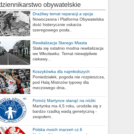
dziennikarstwo obywatelskie
Drażliwy temat reparacji a opcja
berlińska
Nowoczesna i Platforma Obywatelska
dość histerycznie oskarża
szeregowego posła..
Rewitalizacja Starego Miasta
Stała się ostatnio modna rewitalizacja
we Włocławku. Temat niewątpliwie
ciekawy...
Koszykówka dla najmłodszych
Poniedziałek, pogoda nie rozpieszcza,
pod Halą Mistrzów typowy dla
meczowego dnia..
Pomóż Martynce stanąć na nóżki
Martynka ma 4,5 roku, urodziła się z
bardzo rzadką wadą genetyczną -
zespołem..
Polska moich marzeń cz.6