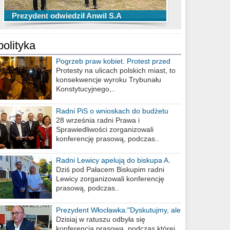
TOP 10 przechwytów Anwilu Włocławek
TOP 5 rzutów Anwilu Włocławek w BCL
Prezydent odwiedził Anwil S.A
w EBL w sezonie 2019/2020
w sezonie 2019/2020
polityka
Pogrzeb praw kobiet. Protest przed
biurem poselskim PiS
Protesty na ulicach polskich miast, to
konsekwencje wyroku Trybunału
Konstytucyjnego,..
Radni PiS o wnioskach do budżetu
miasta na 2021 rok
28 września radni Prawa i
Sprawiedliwości zorganizowali
konferencję prasową, podczas..
Radni Lewicy apelują do biskupa A.
Wiesława Meringa
Dziś pod Pałacem Biskupim radni
Lewicy zorganizowali konferencję
prasową, podczas..
Prezydent Włocławka:"Dyskutujmy, ale
nie obrażajmy się”
Dzisiaj w ratuszu odbyła się
konferencja prasowa, podczas której