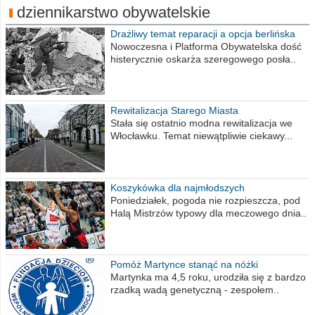
dziennikarstwo obywatelskie
Drażliwy temat reparacji a opcja berlińska
Nowoczesna i Platforma Obywatelska dość
histerycznie oskarża szeregowego posła..
Rewitalizacja Starego Miasta
Stała się ostatnio modna rewitalizacja we
Włocławku. Temat niewątpliwie ciekawy...
Koszykówka dla najmłodszych
Poniedziałek, pogoda nie rozpieszcza, pod
Halą Mistrzów typowy dla meczowego dnia..
Pomóż Martynce stanąć na nóżki
Martynka ma 4,5 roku, urodziła się z bardzo
rzadką wadą genetyczną - zespołem..