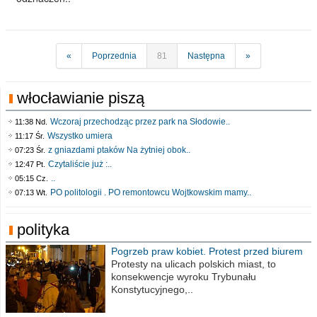
«
Poprzednia
81
Następna
»
włocławianie piszą
Wczoraj przechodząc przez park na Słodowie..
11:38 Nd.
Wszystko umiera
11:17 Śr.
z gniazdami ptaków Na żytniej obok..
07:23 Śr.
Czytaliście już :..
12:47 Pt.
..
05:15 Cz.
PO politologii . PO remontowcu Wojtkowskim mamy..
07:13 Wt.
polityka
Pogrzeb praw kobiet. Protest przed biurem
poselskim PiS
Protesty na ulicach polskich miast, to
konsekwencje wyroku Trybunału
Konstytucyjnego,..