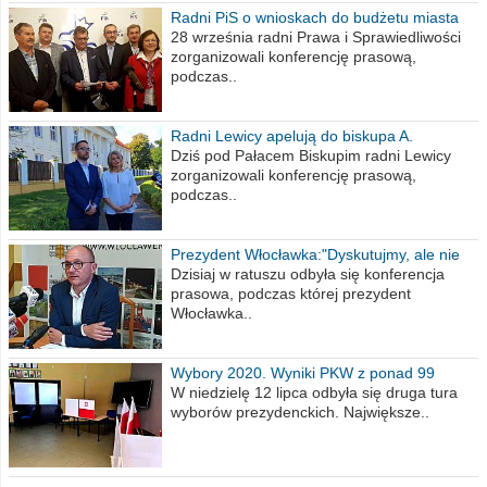
Radni PiS o wnioskach do budżetu miasta
na 2021 rok
28 września radni Prawa i Sprawiedliwości
zorganizowali konferencję prasową,
podczas..
Radni Lewicy apelują do biskupa A.
Wiesława Meringa
Dziś pod Pałacem Biskupim radni Lewicy
zorganizowali konferencję prasową,
podczas..
Prezydent Włocławka:"Dyskutujmy, ale nie
obrażajmy się”
Dzisiaj w ratuszu odbyła się konferencja
prasowa, podczas której prezydent
Włocławka..
Wybory 2020. Wyniki PKW z ponad 99
procent obwodów
W niedzielę 12 lipca odbyła się druga tura
wyborów prezydenckich. Największe..