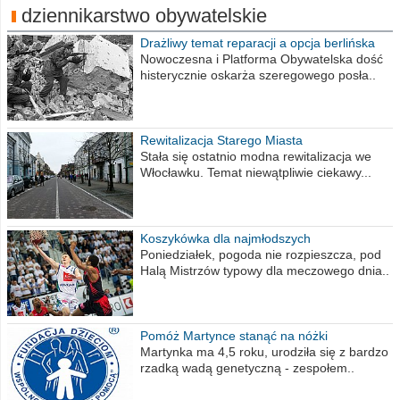
dziennikarstwo obywatelskie
Drażliwy temat reparacji a opcja berlińska
Nowoczesna i Platforma Obywatelska dość
histerycznie oskarża szeregowego posła..
Rewitalizacja Starego Miasta
Stała się ostatnio modna rewitalizacja we
Włocławku. Temat niewątpliwie ciekawy...
Koszykówka dla najmłodszych
Poniedziałek, pogoda nie rozpieszcza, pod
Halą Mistrzów typowy dla meczowego dnia..
Pomóż Martynce stanąć na nóżki
Martynka ma 4,5 roku, urodziła się z bardzo
rzadką wadą genetyczną - zespołem..