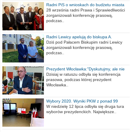
Radni PiS o wnioskach do budżetu miasta
na 2021 rok
28 września radni Prawa i Sprawiedliwości
zorganizowali konferencję prasową,
podczas..
Radni Lewicy apelują do biskupa A.
Wiesława Meringa
Dziś pod Pałacem Biskupim radni Lewicy
zorganizowali konferencję prasową,
podczas..
Prezydent Włocławka:"Dyskutujmy, ale nie
obrażajmy się”
Dzisiaj w ratuszu odbyła się konferencja
prasowa, podczas której prezydent
Włocławka..
Wybory 2020. Wyniki PKW z ponad 99
procent obwodów
W niedzielę 12 lipca odbyła się druga tura
wyborów prezydenckich. Największe..