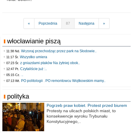
«
Poprzednia
87
Następna
»
włocławianie piszą
Wczoraj przechodząc przez park na Słodowie..
11:38 Nd.
Wszystko umiera
11:17 Śr.
z gniazdami ptaków Na żytniej obok..
07:23 Śr.
Czytaliście już :..
12:47 Pt.
..
05:15 Cz.
PO politologii . PO remontowcu Wojtkowskim mamy..
07:13 Wt.
polityka
Pogrzeb praw kobiet. Protest przed biurem
poselskim PiS
Protesty na ulicach polskich miast, to
konsekwencje wyroku Trybunału
Konstytucyjnego,..