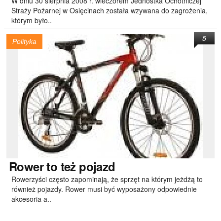
W dniu 30 sierpnia 2008 r. wieczorem Jednostka Ochotniczej
Straży Pożarnej w Osięcinach została wzywana do zagrożenia,
którym było..
5
Polityka
Rower
to też pojazd
Rowerzyści często zapominają, że sprzęt na którym jeżdżą to
również pojazdy. Rower musi być wyposażony odpowiednie
akcesoria a..