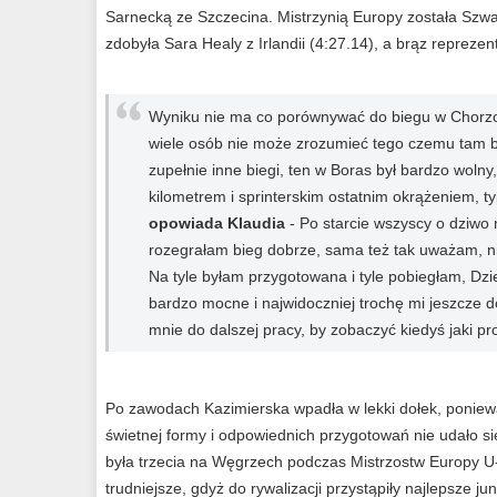
Sarnecką ze Szczecina. Mistrzynią Europy została Szwaj
zdobyła Sara Healy z Irlandii (4:27.14), a brąz reprezen
Wyniku nie ma co porównywać do biegu w Chorzow
wiele osób nie może zrozumieć tego czemu tam b
zupełnie inne biegi, ten w Boras był bardzo woln
kilometrem i sprinterskim ostatnim okrążeniem, t
opowiada Klaudia
- Po starcie wszyscy o dziwo m
rozegrałam bieg dobrze, sama też tak uważam, ni
Na tyle byłam przygotowana i tyle pobiegłam, Dzi
bardzo mocne i najwidoczniej trochę mi jeszcze do
mnie do dalszej pracy, by zobaczyć kiedyś jaki pr
Po zawodach Kazimierska wpadła w lekki dołek, poniewa
świetnej formy i odpowiednich przygotowań nie udało si
była trzecia na Węgrzech podczas Mistrzostw Europy 
trudniejsze, gdyż do rywalizacji przystąpiły najlepsze ju