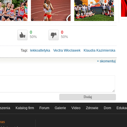
0
0
50%
50%
Tagi:
lekkoatletyka
Vectra Włocławek
Klaudia Kazimierska
+ skomentuj
szenia
Katalog firm
Forum
Galerie
Video
Zdrowie
Dom
Eduka
nas