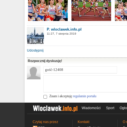
P. wloclawek.info.pl
11:27, 7 sierpnia 2019
Udostępnij
Rozpocznij dyskusję!
Znam i akceptuję
regulamin portalu
Wiadomości
Sport
Ogło
Czytaj nas przez
Kontakt
O 