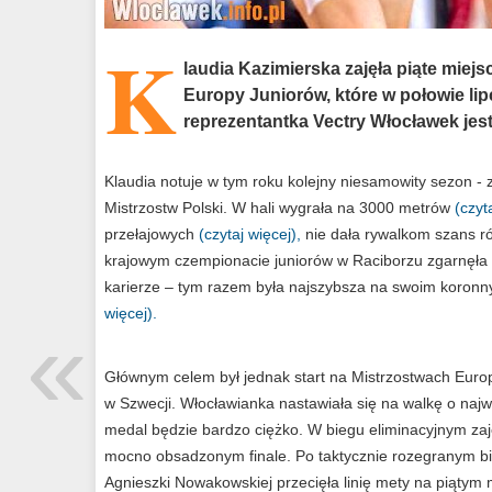
K
laudia Kazimierska zajęła piąte mie
Europy Juniorów, które w połowie li
reprezentantka Vectry Włocławek jes
Klaudia notuje w tym roku kolejny niesamowity sezon - 
Mistrzostw Polski. W hali wygrała na 3000 metrów
(czyt
przełajowych
(czytaj więcej),
nie dała rywalkom szans 
krajowym czempionacie juniorów w Raciborzu zgarnęła sw
karierze – tym razem była najszybsza na swoim koron
więcej).
«
Głównym celem był jednak start na Mistrzostwach Europy
w Szwecji. Włocławianka nastawiała się na walkę o najw
medal będzie bardzo ciężko. W biegu eliminacyjnym zaję
mocno obsadzonym finale. Po taktycznie rozegranym bi
Agnieszki Nowakowskiej przecięła linię mety na piątym m