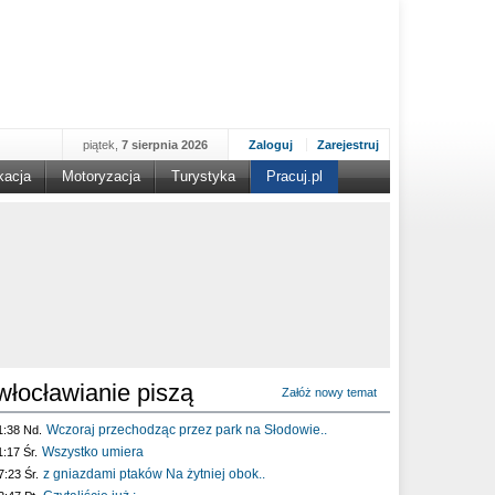
piątek,
7 sierpnia 2026
Zaloguj
Zarejestruj
kacja
Motoryzacja
Turystyka
Pracuj.pl
włocławianie piszą
Załóż nowy temat
Wczoraj przechodząc przez park na Słodowie..
1:38 Nd.
Wszystko umiera
1:17 Śr.
z gniazdami ptaków Na żytniej obok..
7:23 Śr.