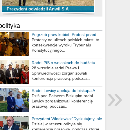
TOP 10 przechwytów Anwilu Włocławek
TOP 5 rzutów Anwilu Włocławek w BCL
Prezydent odwiedził Anwil S.A
w EBL w sezonie 2019/2020
w sezonie 2019/2020
polityka
Pogrzeb praw kobiet. Protest przed
biurem poselskim PiS
Protesty na ulicach polskich miast, to
konsekwencje wyroku Trybunału
Konstytucyjnego,..
Radni PiS o wnioskach do budżetu
miasta na 2021 rok
28 września radni Prawa i
Sprawiedliwości zorganizowali
konferencję prasową, podczas..
»
Radni Lewicy apelują do biskupa A.
Wiesława Meringa
Dziś pod Pałacem Biskupim radni
Lewicy zorganizowali konferencję
prasową, podczas..
Prezydent Włocławka:"Dyskutujmy, ale
nie obrażajmy się”
Dzisiaj w ratuszu odbyła się
konferencja prasowa, podczas której