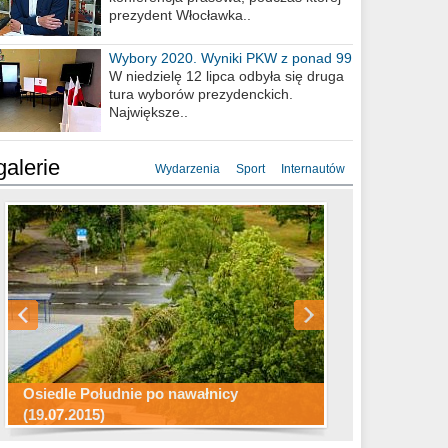
prezydent Włocławka..
Wybory 2020. Wyniki PKW z ponad 99
procent obwodów
W niedzielę 12 lipca odbyła się druga
tura wyborów prezydenckich.
Największe..
galerie
Wydarzenia
Sport
Internautów
Konkurs fotograficzny "Co to za
Miasto kładzie się do snu .
miejsca"
Ścieżka rowerowa w naszym mieście
Osiedle Południe po nawałnicy
(19.07.2015)
Wizytówka Włocławka
polowanie wigilijne 2014