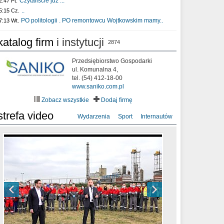
Czytaliście już :..
2:47 Pt.
..
5:15 Cz.
PO politologii . PO remontowcu Wojtkowskim mamy..
7:13 Wt.
katalog firm
i instytucji
2874
Przedsiębiorstwo Gospodarki
ul. Komunalna 4,
tel. (54) 412-18-00
www.saniko.com.pl
Zobacz wszystkie
Dodaj firmę
strefa video
Wydarzenia
Sport
Internautów
sixf33t .Last Year DRONE FOOTAGE
XXIII Sesja Rady Miasta Włocławek VIII
Ni To Ponk - W oczach mamy strach
Włocławek
kadencji w dniu 09.06.2020 r.