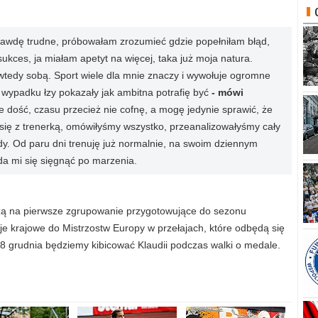
rawdę trudne, próbowałam zrozumieć gdzie popełniłam błąd,
 sukces, ja miałam apetyt na więcej, taka już moja natura.
 wtedy sobą. Sport wiele dla mnie znaczy i wywołuje ogromne
wypadku łzy pokazały jak ambitna potrafię być
- mówi
 dość, czasu przecież nie cofnę, a mogę jedynie sprawić, że
 się z trenerką, omówiłyśmy wszystko, przeanalizowałyśmy cały
y. Od paru dni trenuję już normalnie, na swoim dziennym
da mi się sięgnąć po marzenia.
dżą na pierwsze zgrupowanie przygotowujące do sezonu
je krajowe do Mistrzostw Europy w przełajach, które odbędą się
o 8 grudnia będziemy kibicować Klaudii podczas walki o medale.