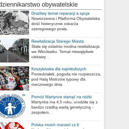
dziennikarstwo obywatelskie
Drażliwy temat reparacji a opcja
berlińska
Nowoczesna i Platforma Obywatelska
dość histerycznie oskarża
szeregowego posła..
Rewitalizacja Starego Miasta
Stała się ostatnio modna rewitalizacja
we Włocławku. Temat niewątpliwie
ciekawy...
Koszykówka dla najmłodszych
Poniedziałek, pogoda nie rozpieszcza,
pod Halą Mistrzów typowy dla
meczowego dnia..
Pomóż Martynce stanąć na nóżki
Martynka ma 4,5 roku, urodziła się z
bardzo rzadką wadą genetyczną -
zespołem..
Polska moich marzeń cz.6