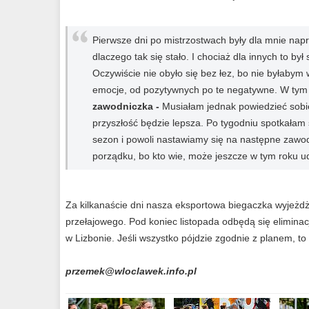
Pierwsze dni po mistrzostwach były dla mnie nap
dlaczego tak się stało. I chociaż dla innych to był
Oczywiście nie obyło się bez łez, bo nie byłabym
emocje, od pozytywnych po te negatywne. W tym 
zawodniczka -
Musiałam jednak powiedzieć sobie
przyszłość będzie lepsza. Po tygodniu spotkałam
sezon i powoli nastawiamy się na następne zawod
porządku, bo kto wie, może jeszcze w tym roku u
Za kilkanaście dni nasza eksportowa biegaczka wyjeż
przełajowego. Pod koniec listopada odbędą się eliminac
w Lizbonie. Jeśli wszystko pójdzie zgodnie z planem, t
przemek@wloclawek.info.pl