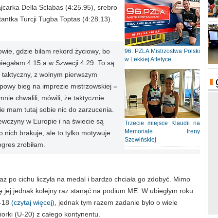
carka Della Sclabas (4:25.95), srebro
tantka Turcji Tugba Toptas (4:28.13).
ie, gdzie biłam rekord życiowy, bo
96. PZLA Mistrzostwa Polski
w Lekkiej Atletyce
iegałam 4:15 a w Szwecji 4:29. To są
y, taktyczny, z wolnym pierwszym
ypowy bieg na imprezie mistrzowskiej
–
nie chwalili, mówili, że taktycznie
e mam tutaj sobie nic do zarzucenia.
ewczyny w Europie i na świecie są
Trzecie miejsce Klaudii na
Memoriale Ireny
 nich brakuje, ale to tylko motywuje
Szewińskiej
ogres zrobiłam.
ż po cichu liczyła na medal i bardzo chciała go zdobyć. Mimo
ę jej jednak kolejny raz stanąć na podium ME. W ubiegłym roku
U-18
(czytaj więcej),
jednak tym razem zadanie było o wiele
niorki (U-20) z całego kontynentu.