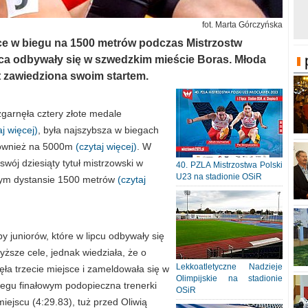
fot. Marta Górczyńska
jsce w biegu na 1500 metrów podczas Mistrzostw
pca odbywały się w szwedzkim mieście Boras. Młoda
t zawiedziona swoim startem.
zgarnęła cztery złote medale
aj więcej)
, była najszybsza w biegach
również na 5000m
(czytaj więcej)
. W
ój dziesiąty tytuł mistrzowski w
40. PZLA Mistrzostwa Polski
U23 na stadionie OSiR
nym dystansie 1500 metrów
(czytaj
 juniorów, które w lipcu odbywały się
yższe cele, jednak wiedziała, że o
Lekkoatletyczne Nadzieje
ła trzecie miejsce i zameldowała się w
Olimpijskie na stadionie
egu finałowym podopieczna trenerki
OSiR
iejscu (4:29.83), tuż przed Oliwią