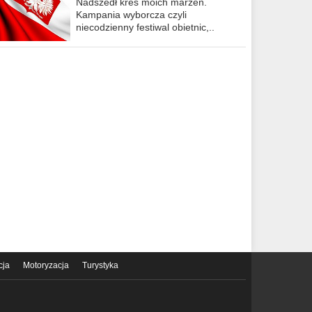
Nadszedł kres moich marzeń.
Kampania wyborcza czyli
niecodzienny festiwal obietnic,..
cja
Motoryzacja
Turystyka