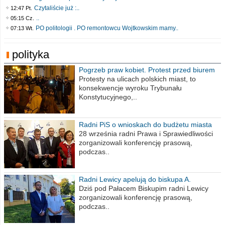
Czytaliście już :..
12:47 Pt.
..
05:15 Cz.
PO politologii . PO remontowcu Wojtkowskim mamy..
07:13 Wt.
polityka
Pogrzeb praw kobiet. Protest przed biurem
poselskim PiS
Protesty na ulicach polskich miast, to
konsekwencje wyroku Trybunału
Konstytucyjnego,..
Radni PiS o wnioskach do budżetu miasta
na 2021 rok
28 września radni Prawa i Sprawiedliwości
zorganizowali konferencję prasową,
podczas..
Radni Lewicy apelują do biskupa A.
Wiesława Meringa
Dziś pod Pałacem Biskupim radni Lewicy
zorganizowali konferencję prasową,
podczas..