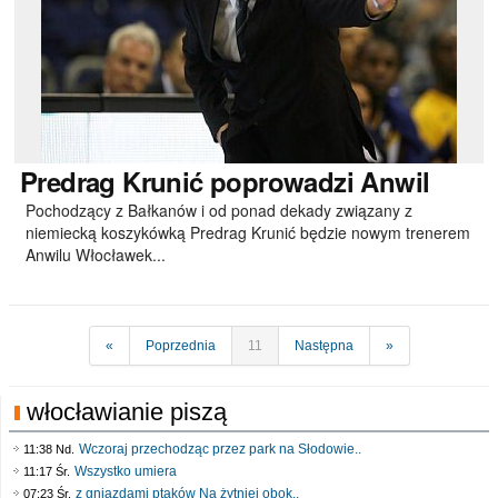
Predrag
Krunić poprowadzi Anwil
Pochodzący z Bałkanów i od ponad dekady związany z
niemiecką koszykówką Predrag Krunić będzie nowym trenerem
Anwilu Włocławek...
«
Poprzednia
11
Następna
»
włocławianie piszą
Wczoraj przechodząc przez park na Słodowie..
11:38 Nd.
Wszystko umiera
11:17 Śr.
z gniazdami ptaków Na żytniej obok..
07:23 Śr.