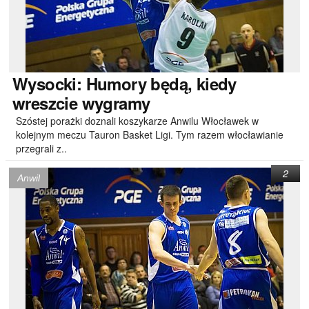
Wysocki:
Humory będą, kiedy
wreszcie wygramy
Szóstej porażki doznali koszykarze Anwilu Włocławek w
kolejnym meczu Tauron Basket Ligi. Tym razem włocławianie
przegrali z..
2
Anwil