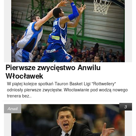
Pierwsze
zwycięstwo Anwilu
Włocławek
W piątej kolejce spotkań Tauron Basket Ligi "Rottweilery"
odniosły pierwsze zwycięstw. Włocławianie pod wodzą nowego
trenera bez..
3
Anwil