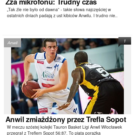
Zza
mikrofonu: Trudny czas
„Tak źle nie było od dawna” - takie słowa najczęściej w
ostatnich dniach padają z ust kibiców Anwilu. I trudno nie..
1
Anwil
Anwil
zmiażdżony przez Trefla Sopot
W meczu szóstej kolejki Tauron Basket Ligi Anwil Włocławek
przegrał z Treflem Sopot 56:87. To piąta porażka