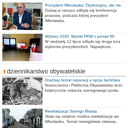
Prezydent Włocławka:"Dyskutujmy, ale nie
obrażajmy się”
Dzisiaj w ratuszu odbyła się konferencja
prasowa, podczas której prezydent
Włocławka..
Wybory 2020. Wyniki PKW z ponad 99
procent obwodów
W niedzielę 12 lipca odbyła się druga tura
wyborów prezydenckich. Największe..
dziennikarstwo obywatelskie
Drażliwy temat reparacji a opcja berlińska
Nowoczesna i Platforma Obywatelska dość
histerycznie oskarża szeregowego posła..
Rewitalizacja Starego Miasta
Stała się ostatnio modna rewitalizacja we
Włocławku. Temat niewątpliwie ciekawy...