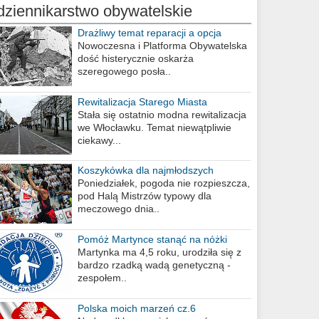
dziennikarstwo obywatelskie
Drażliwy temat reparacji a opcja
berlińska
Nowoczesna i Platforma Obywatelska
dość histerycznie oskarża
szeregowego posła..
Rewitalizacja Starego Miasta
Stała się ostatnio modna rewitalizacja
we Włocławku. Temat niewątpliwie
ciekawy...
Koszykówka dla najmłodszych
Poniedziałek, pogoda nie rozpieszcza,
pod Halą Mistrzów typowy dla
meczowego dnia..
Pomóż Martynce stanąć na nóżki
Martynka ma 4,5 roku, urodziła się z
bardzo rzadką wadą genetyczną -
zespołem..
Polska moich marzeń cz.6