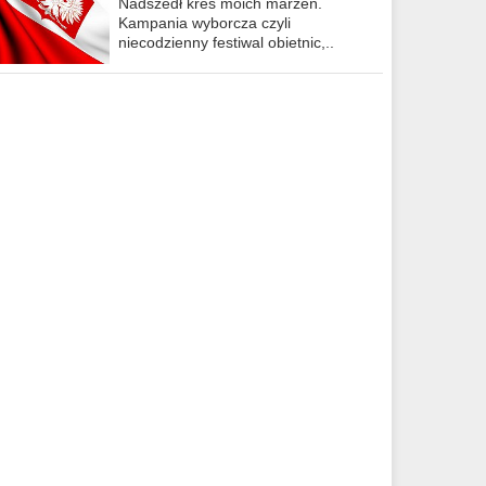
Nadszedł kres moich marzeń.
Kampania wyborcza czyli
niecodzienny festiwal obietnic,..