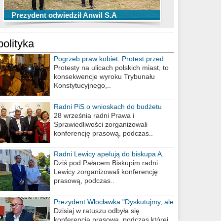
TOP 10 przechwytów Anwilu Włocławek
TOP 5 rzutów Anwilu Włocławek w BCL
Prezydent odwiedził Anwil S.A
w EBL w sezonie 2019/2020
w sezonie 2019/2020
polityka
Pogrzeb praw kobiet. Protest przed
biurem poselskim PiS
Protesty na ulicach polskich miast, to
konsekwencje wyroku Trybunału
Konstytucyjnego,..
Radni PiS o wnioskach do budżetu
miasta na 2021 rok
28 września radni Prawa i
Sprawiedliwości zorganizowali
konferencję prasową, podczas..
Radni Lewicy apelują do biskupa A.
Wiesława Meringa
Dziś pod Pałacem Biskupim radni
Lewicy zorganizowali konferencję
prasową, podczas..
Prezydent Włocławka:"Dyskutujmy, ale
nie obrażajmy się”
Dzisiaj w ratuszu odbyła się
konferencja prasowa, podczas której