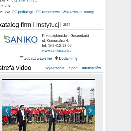
Czytaliście już :..
2:47 Pt.
..
5:15 Cz.
PO politologii . PO remontowcu Wojtkowskim mamy..
7:13 Wt.
katalog firm
i instytucji
2874
Przedsiębiorstwo Gospodarki
ul. Komunalna 4,
tel. (54) 412-18-00
www.saniko.com.pl
Zobacz wszystkie
Dodaj firmę
strefa video
Wydarzenia
Sport
Internautów
sixf33t .Last Year DRONE FOOTAGE
XXIII Sesja Rady Miasta Włocławek VIII
Ni To Ponk - W oczach mamy strach
Włocławek
kadencji w dniu 09.06.2020 r.