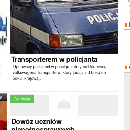
1
0
0
Transporterem
w policjanta
l
Lipnowscy policjanci w pościgu zatrzymali kierowcę
h
volkswagena transportera, który jadąc „od boku do
boku” krajową..
9
Edukacja
Dowóz
uczniów
niepełnosprawnych