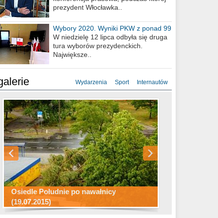
prezydent Włocławka..
Wybory 2020. Wyniki PKW z ponad 99
procent obwodów
W niedzielę 12 lipca odbyła się druga
tura wyborów prezydenckich.
Największe..
galerie
Wydarzenia
Sport
Internautów
Konkurs fotograficzny "Co to za
Miasto kładzie się do snu .
miejsca"
Ścieżka rowerowa w naszym mieście
Osiedle Południe po nawałnicy
(19.07.2015)
Wizytówka Włocławka
polowanie wigilijne 2014