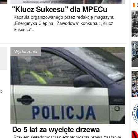
"Klucz
Sukcesu" dla MPECu
Kapituła organizowanego przez redakcję magazynu
„Energetyka Cieplna i Zawodowa” konkursu: „Klucz
Sukcesu”..
Wydarzenia
iż
Do
5 lat za wycięte drzewa
Brakiem świadomości i nieznajomością prawa zasłaniał