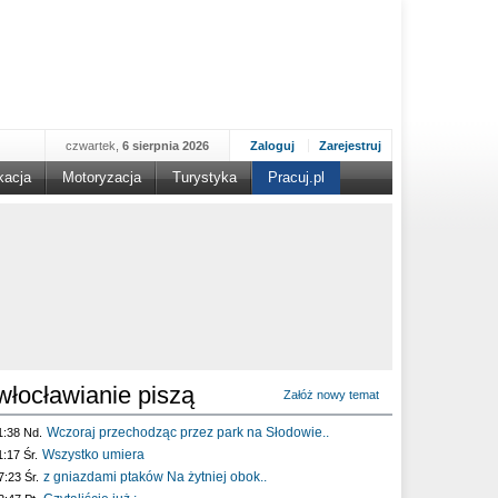
czwartek,
6 sierpnia 2026
Zaloguj
Zarejestruj
kacja
Motoryzacja
Turystyka
Pracuj.pl
włocławianie piszą
Załóż nowy temat
Wczoraj przechodząc przez park na Słodowie..
1:38 Nd.
Wszystko umiera
1:17 Śr.
z gniazdami ptaków Na żytniej obok..
7:23 Śr.