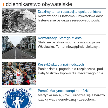
dziennikarstwo obywatelskie
Drażliwy temat reparacji a opcja berlińska
Nowoczesna i Platforma Obywatelska dość
histerycznie oskarża szeregowego posła..
Rewitalizacja Starego Miasta
Stała się ostatnio modna rewitalizacja we
Włocławku. Temat niewątpliwie ciekawy...
Koszykówka dla najmłodszych
Poniedziałek, pogoda nie rozpieszcza, pod
Halą Mistrzów typowy dla meczowego dnia..
Pomóż Martynce stanąć na nóżki
Martynka ma 4,5 roku, urodziła się z bardzo
rzadką wadą genetyczną - zespołem..