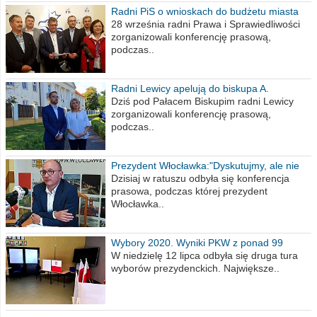
Radni PiS o wnioskach do budżetu miasta
na 2021 rok
28 września radni Prawa i Sprawiedliwości
zorganizowali konferencję prasową,
podczas..
Radni Lewicy apelują do biskupa A.
Wiesława Meringa
Dziś pod Pałacem Biskupim radni Lewicy
zorganizowali konferencję prasową,
podczas..
Prezydent Włocławka:"Dyskutujmy, ale nie
obrażajmy się”
Dzisiaj w ratuszu odbyła się konferencja
prasowa, podczas której prezydent
Włocławka..
Wybory 2020. Wyniki PKW z ponad 99
procent obwodów
W niedzielę 12 lipca odbyła się druga tura
wyborów prezydenckich. Największe..