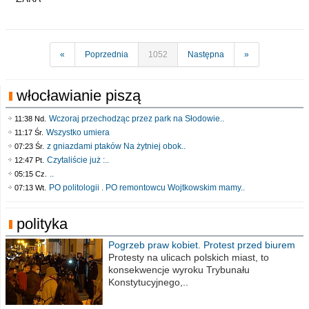
«
Poprzednia
1052
Następna
»
włocławianie piszą
Wczoraj przechodząc przez park na Słodowie..
11:38 Nd.
Wszystko umiera
11:17 Śr.
z gniazdami ptaków Na żytniej obok..
07:23 Śr.
Czytaliście już :..
12:47 Pt.
..
05:15 Cz.
PO politologii . PO remontowcu Wojtkowskim mamy..
07:13 Wt.
polityka
Pogrzeb praw kobiet. Protest przed biurem
poselskim PiS
Protesty na ulicach polskich miast, to
konsekwencje wyroku Trybunału
Konstytucyjnego,..