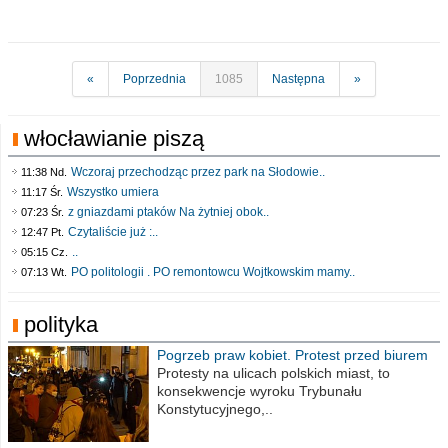
«
Poprzednia
1085
Następna
»
włocławianie piszą
Wczoraj przechodząc przez park na Słodowie..
11:38 Nd.
Wszystko umiera
11:17 Śr.
z gniazdami ptaków Na żytniej obok..
07:23 Śr.
Czytaliście już :..
12:47 Pt.
..
05:15 Cz.
PO politologii . PO remontowcu Wojtkowskim mamy..
07:13 Wt.
polityka
Pogrzeb praw kobiet. Protest przed biurem
poselskim PiS
Protesty na ulicach polskich miast, to
konsekwencje wyroku Trybunału
Konstytucyjnego,..