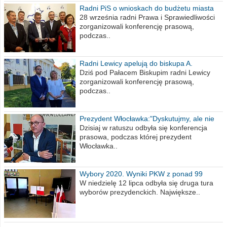
Radni PiS o wnioskach do budżetu miasta
na 2021 rok
28 września radni Prawa i Sprawiedliwości
zorganizowali konferencję prasową,
podczas..
Radni Lewicy apelują do biskupa A.
Wiesława Meringa
Dziś pod Pałacem Biskupim radni Lewicy
zorganizowali konferencję prasową,
podczas..
Prezydent Włocławka:"Dyskutujmy, ale nie
obrażajmy się”
Dzisiaj w ratuszu odbyła się konferencja
prasowa, podczas której prezydent
Włocławka..
Wybory 2020. Wyniki PKW z ponad 99
procent obwodów
W niedzielę 12 lipca odbyła się druga tura
wyborów prezydenckich. Największe..