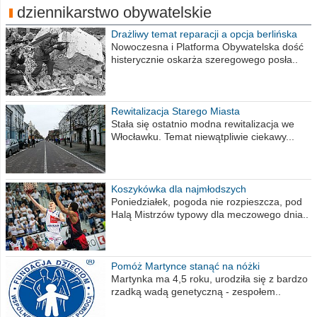
dziennikarstwo obywatelskie
Drażliwy temat reparacji a opcja berlińska
Nowoczesna i Platforma Obywatelska dość
histerycznie oskarża szeregowego posła..
Rewitalizacja Starego Miasta
Stała się ostatnio modna rewitalizacja we
Włocławku. Temat niewątpliwie ciekawy...
Koszykówka dla najmłodszych
Poniedziałek, pogoda nie rozpieszcza, pod
Halą Mistrzów typowy dla meczowego dnia..
Pomóż Martynce stanąć na nóżki
Martynka ma 4,5 roku, urodziła się z bardzo
rzadką wadą genetyczną - zespołem..