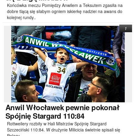
Końcówka meczu Pomiędzy Anwilem a Teksutem zgasiła na
dobre tlącą się słabym ogniem iskierkę nadziei na awans do
kolejnej rundy..
1
Anwil
Włocławek pewnie pokonał
Spójnię Stargard 110:84
Rottweilery rozbiły w Hali Mistrzów Spójnię Stargard
Szczeciński 110:84. W drużynie Milicicia świetnie spisali się
Polacy -..