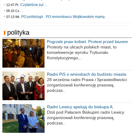
Czytaliście już :..
12:47 Pt.
..
05:15 Cz.
PO politologii . PO remontowcu Wojtkowskim mamy..
07:13 Wt.
polityka
Pogrzeb praw kobiet. Protest przed biurem
poselskim PiS
Protesty na ulicach polskich miast, to
konsekwencje wyroku Trybunału
Konstytucyjnego,..
Radni PiS o wnioskach do budżetu miasta
na 2021 rok
28 września radni Prawa i Sprawiedliwości
zorganizowali konferencję prasową,
podczas..
Radni Lewicy apelują do biskupa A.
Wiesława Meringa
Dziś pod Pałacem Biskupim radni Lewicy
zorganizowali konferencję prasową,
podczas..