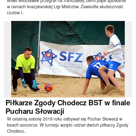
Anwil Włocławek przegrał na francuskiej ziemi piąte spotkanie
w ramach koszykarskiej Ligi Mistrzów. Zawiodła skuteczność
rzutów i..
Piłkarze
Zgody Chodecz BST w finale
Pucharu Słowacji
W ostatnią sobotę 2019 roku odbywał się Puchar Słowacji w
beach soccerze. W turnieju wzięło udział dwóch piłkarzy Zgody
Chodecz..