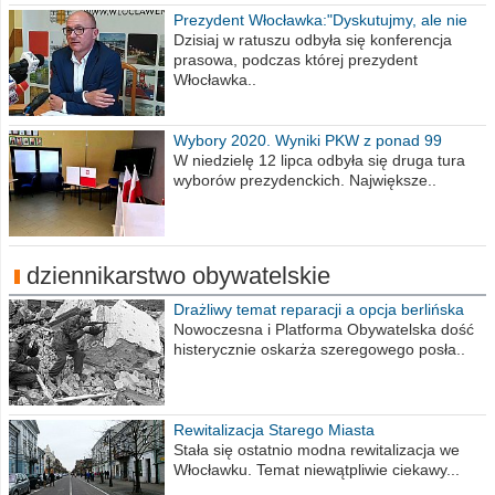
Prezydent Włocławka:"Dyskutujmy, ale nie
obrażajmy się”
Dzisiaj w ratuszu odbyła się konferencja
prasowa, podczas której prezydent
Włocławka..
Wybory 2020. Wyniki PKW z ponad 99
procent obwodów
W niedzielę 12 lipca odbyła się druga tura
wyborów prezydenckich. Największe..
dziennikarstwo obywatelskie
Drażliwy temat reparacji a opcja berlińska
Nowoczesna i Platforma Obywatelska dość
histerycznie oskarża szeregowego posła..
Rewitalizacja Starego Miasta
Stała się ostatnio modna rewitalizacja we
Włocławku. Temat niewątpliwie ciekawy...