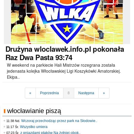
Drużyna
wloclawek.info.pl pokonała
Raz Dwa Pasta 93:74
W weekend na parkiecie Hali Mistrzów rozegrana została
jedenasta kolejka Włocławskiej Ligi Koszykówki Amatorskiej.
Ekipa..
«
Poprzednia
8
Następna
»
włocławianie piszą
Wczoraj przechodząc przez park na Słodowie..
11:38 Nd.
Wszystko umiera
11:17 Śr.
z gniazdami ptaków Na żytniej obok..
07:23 Śr.