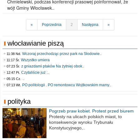
Chmielewski, podczas konferencji prasowej poinformował, że
wójt Gminy Włocławek..
«
Poprzednia
2
Następna
»
włocławianie piszą
Wczoraj przechodząc przez park na Słodowie..
11:38 Nd.
Wszystko umiera
11:17 Śr.
z gniazdami ptaków Na żytniej obok..
07:23 Śr.
Czytaliście już :..
12:47 Pt.
..
05:15 Cz.
PO politologii . PO remontowcu Wojtkowskim mamy..
07:13 Wt.
polityka
Pogrzeb praw kobiet. Protest przed biurem
poselskim PiS
Protesty na ulicach polskich miast, to
konsekwencje wyroku Trybunału
Konstytucyjnego,..