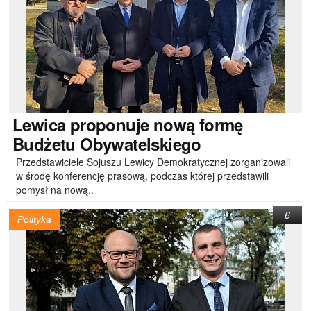
Lewica
proponuje nową formę
Budżetu Obywatelskiego
Przedstawiciele Sojuszu Lewicy Demokratycznej zorganizowali
w środę konferencję prasową, podczas której przedstawili
pomysł na nową..
6
Polityka