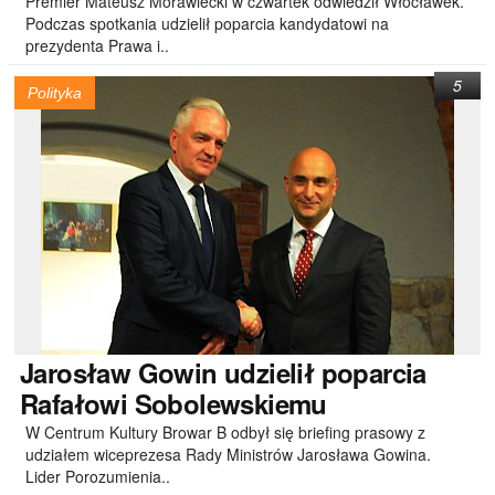
Premier Mateusz Morawiecki w czwartek odwiedził Włocławek.
Podczas spotkania udzielił poparcia kandydatowi na
prezydenta Prawa i..
5
Polityka
Jarosław
Gowin udzielił poparcia
Rafałowi Sobolewskiemu
W Centrum Kultury Browar B odbył się briefing prasowy z
udziałem wiceprezesa Rady Ministrów Jarosława Gowina.
Lider Porozumienia..