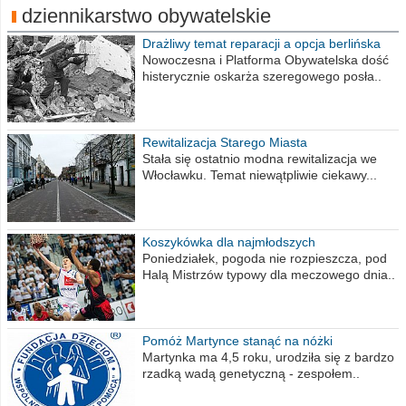
dziennikarstwo obywatelskie
Drażliwy temat reparacji a opcja berlińska
Nowoczesna i Platforma Obywatelska dość
histerycznie oskarża szeregowego posła..
Rewitalizacja Starego Miasta
Stała się ostatnio modna rewitalizacja we
Włocławku. Temat niewątpliwie ciekawy...
Koszykówka dla najmłodszych
Poniedziałek, pogoda nie rozpieszcza, pod
Halą Mistrzów typowy dla meczowego dnia..
Pomóż Martynce stanąć na nóżki
Martynka ma 4,5 roku, urodziła się z bardzo
rzadką wadą genetyczną - zespołem..