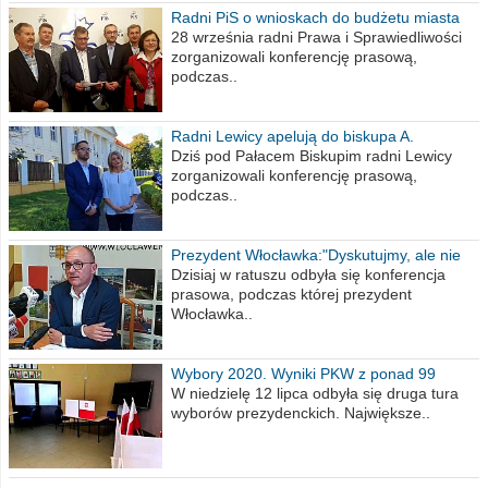
Radni PiS o wnioskach do budżetu miasta
na 2021 rok
28 września radni Prawa i Sprawiedliwości
zorganizowali konferencję prasową,
podczas..
Radni Lewicy apelują do biskupa A.
Wiesława Meringa
Dziś pod Pałacem Biskupim radni Lewicy
zorganizowali konferencję prasową,
podczas..
Prezydent Włocławka:"Dyskutujmy, ale nie
obrażajmy się”
Dzisiaj w ratuszu odbyła się konferencja
prasowa, podczas której prezydent
Włocławka..
Wybory 2020. Wyniki PKW z ponad 99
procent obwodów
W niedzielę 12 lipca odbyła się druga tura
wyborów prezydenckich. Największe..